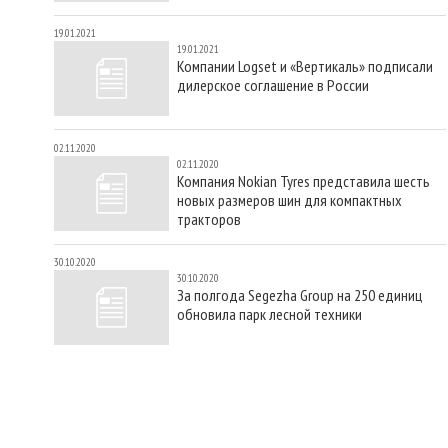
19.01.2021
19.01.2021
Компании Logset и «Вертикаль» подписали
дилерское соглашение в России
02.11.2020
02.11.2020
Компания Nokian Tyres представила шесть
новых размеров шин для компактных
тракторов
30.10.2020
30.10.2020
За полгода Segezha Group на 250 единиц
обновила парк лесной техники