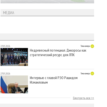
МЕДИА
27.05.2026
Тема номера
Недревесный потенциал. Дикоросы как
стратегический ресурс для ЛПК
27.05.2026
Тема номера
Интервью с главой РЭО Рашидом
Исмаиловым
Смотреть все