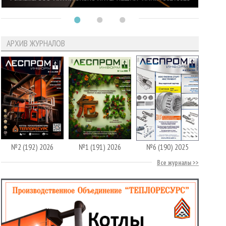
АРХИВ ЖУРНАЛОВ
№2 (192) 2026
№1 (191) 2026
№6 (190) 2025
Все журналы