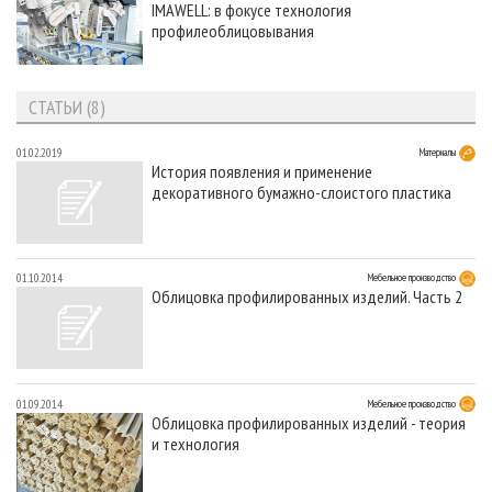
IMAWELL: в фокусе технология
СУШКА ДРЕВЕСИНЫ
ПЕРСОНЫ
КОНТАКТЫ
РЕКЛАМА
профилеоблицовывания
ПРОИЗВОДСТВО ДРЕВЕСНЫХ ПЛИТ
МОБИЛЬНЫЕ ВЫСТАВКИ
РЕКЛАМА НА САЙТЕ
ДЕРЕВЯННОЕ ДОМОСТРОЕНИЕ
ОФИЦИАЛЬНЫЕ ДЕЛЕГАЦИИ
СТАТЬИ (8)
ПРОИЗВОДСТВО МЕБЕЛИ
ПРИОРИТЕТНЫЕ ИНВЕСТПРОЕКТЫ
01.02.2019
Материалы
БИОЭНЕРГЕТИКА
RUSSIAN FORESTRY REVIEW
История появления и применение
декоративного бумажно-слоистого пластика
ЦБП
ГАЗЕТА ЛЕСПРОМФОРУМ
ИНСТРУМЕНТ И МАТЕРИАЛЫ
БИБЛИОТЕКА СПЕЦИАЛИСТА
01.10.2014
Мебельное производство
Облицовка профилированных изделий. Часть 2
01.09.2014
Мебельное производство
Облицовка профилированных изделий - теория
и технология