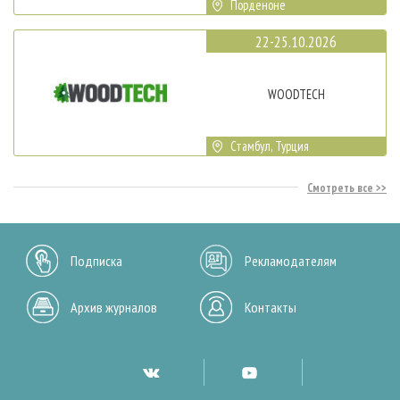
Порденоне
22-25.10.2026
WOODTECH
Стамбул, Турция
Смотреть все
Подписка
Рекламодателям
Архив журналов
Контакты