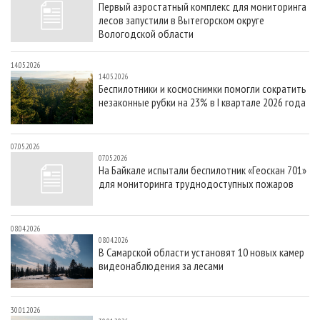
Первый аэростатный комплекс для мониторинга
СУШКА ДРЕВЕСИНЫ
ПЕРСОНЫ
КОНТАКТЫ
РЕКЛАМА
лесов запустили в Вытегорском округе
ПРОИЗВОДСТВО ДРЕВЕСНЫХ ПЛИТ
МОБИЛЬНЫЕ ВЫСТАВКИ
Вологодской области
РЕКЛАМА НА САЙТЕ
ДЕРЕВЯННОЕ ДОМОСТРОЕНИЕ
ОФИЦИАЛЬНЫЕ ДЕЛЕГАЦИИ
14.05.2026
14.05.2026
ПРОИЗВОДСТВО МЕБЕЛИ
ПРИОРИТЕТНЫЕ ИНВЕСТПРОЕКТЫ
Беспилотники и космоснимки помогли сократить
незаконные рубки на 23% в I квартале 2026 года
БИОЭНЕРГЕТИКА
RUSSIAN FORESTRY REVIEW
ЦБП
ГАЗЕТА ЛЕСПРОМФОРУМ
07.05.2026
ИНСТРУМЕНТ И МАТЕРИАЛЫ
БИБЛИОТЕКА СПЕЦИАЛИСТА
07.05.2026
На Байкале испытали беспилотник «Геоскан 701»
для мониторинга труднодоступных пожаров
08.04.2026
08.04.2026
В Самарской области установят 10 новых камер
видеонаблюдения за лесами
30.01.2026