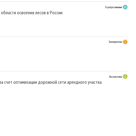
В центре внимания
 области освоения лесов в России
Биоэнергетика
Лесозаготовка
за счет оптимизации дорожной сети арендного участка