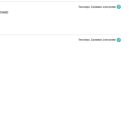
Тема номера: Деревянное домостроение
дению
Тема номера: Деревянное домостроение