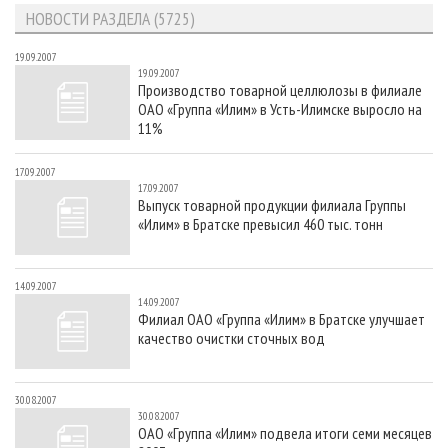
СУШКА ДРЕВЕСИНЫ
ПЕРСОНЫ
КОНТАКТЫ
РЕКЛАМА
НОВОСТИ РАЗДЕЛА (5725)
ПРОИЗВОДСТВО ДРЕВЕСНЫХ ПЛИТ
МОБИЛЬНЫЕ ВЫСТАВКИ
РЕКЛАМА НА САЙТЕ
19.09.2007
19.09.2007
ДЕРЕВЯННОЕ ДОМОСТРОЕНИЕ
ОФИЦИАЛЬНЫЕ ДЕЛЕГАЦИИ
Производство товарной целлюлозы в филиале
ОАО «Группа «Илим» в Усть-Илимске выросло на
ПРОИЗВОДСТВО МЕБЕЛИ
ПРИОРИТЕТНЫЕ ИНВЕСТПРОЕКТЫ
11%
БИОЭНЕРГЕТИКА
RUSSIAN FORESTRY REVIEW
17.09.2007
ЦБП
ГАЗЕТА ЛЕСПРОМФОРУМ
17.09.2007
Выпуск товарной продукции филиала Группы
ИНСТРУМЕНТ И МАТЕРИАЛЫ
БИБЛИОТЕКА СПЕЦИАЛИСТА
«Илим» в Братске превысил 460 тыс. тонн
14.09.2007
14.09.2007
Филиал ОАО «Группа «Илим» в Братске улучшает
качество очистки сточных вод
30.08.2007
30.08.2007
ОАО «Группа «Илим» подвела итоги семи месяцев