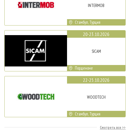
INTERMOB
Стамбул, Турция
20-23.10.2026
SICAM
Порденоне
22-25.10.2026
WOODTECH
Стамбул, Турция
Смотреть все