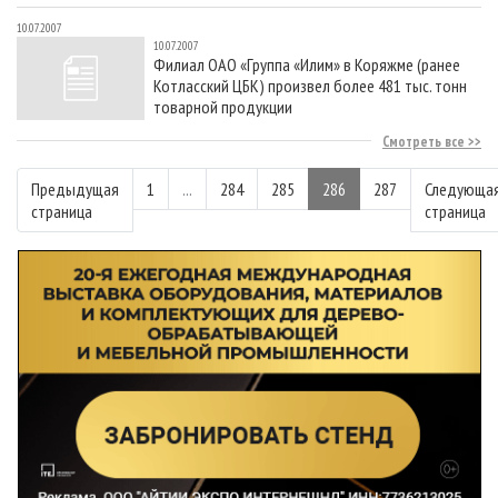
10.07.2007
10.07.2007
Филиал ОАО «Группа «Илим» в Коряжме (ранее
Котласский ЦБК) произвел более 481 тыс. тонн
товарной продукции
Смотреть все
Предыдущая
1
...
284
285
286
287
Следующа
страница
страница