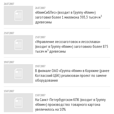
26.07.2007
26.07.2007
«ИлимСибЛес» (входит в Группу «Илим»)
3
заготовил более 1 миллиона 393,3 тысяч м
древесины
25.07.2007
25.07.2007
«Управление лесозаготовок и лесосплава»
(входит в Группу «Илим») заготовило более 875
3
тысяч м
древесины
19.07.2007
19.07.2007
В филиале ОАО «Группа «Илим» в Коряжме (ранее
Котласский ЦБК) реализован проект по замене
оборудования
13.07.2007
13.07.2007
На Санкт-Петербургском КПК (входит в Группу
«Илим») производство товарного картона
увеличилось на 10%