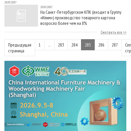
20.09.2007
20.09.2007
На Санкт-Петербургском КПК (входит в Группу
«Илим») производство товарного картона
возросло более чем на 8%
Смотреть все
Предыдущая
1
...
283
284
285
286
287
Сл
страница
ст