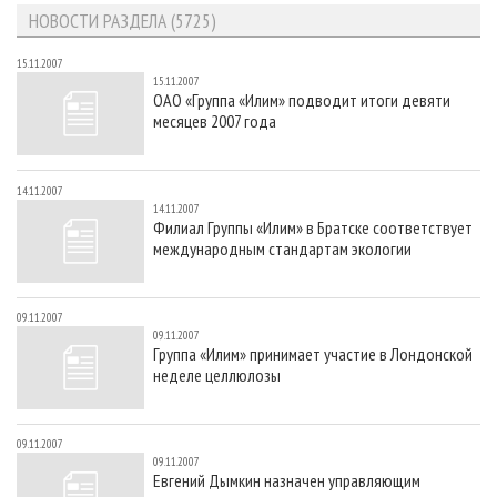
СУШКА ДРЕВЕСИНЫ
ПЕРСОНЫ
КОНТАКТЫ
РЕКЛАМА
НОВОСТИ РАЗДЕЛА (5725)
ПРОИЗВОДСТВО ДРЕВЕСНЫХ ПЛИТ
МОБИЛЬНЫЕ ВЫСТАВКИ
РЕКЛАМА НА САЙТЕ
15.11.2007
15.11.2007
ДЕРЕВЯННОЕ ДОМОСТРОЕНИЕ
ОФИЦИАЛЬНЫЕ ДЕЛЕГАЦИИ
ОАО «Группа «Илим» подводит итоги девяти
месяцев 2007 года
ПРОИЗВОДСТВО МЕБЕЛИ
ПРИОРИТЕТНЫЕ ИНВЕСТПРОЕКТЫ
БИОЭНЕРГЕТИКА
RUSSIAN FORESTRY REVIEW
14.11.2007
ЦБП
ГАЗЕТА ЛЕСПРОМФОРУМ
14.11.2007
Филиал Группы «Илим» в Братске соответствует
ИНСТРУМЕНТ И МАТЕРИАЛЫ
БИБЛИОТЕКА СПЕЦИАЛИСТА
международным стандартам экологии
09.11.2007
09.11.2007
Группа «Илим» принимает участие в Лондонской
неделе целлюлозы
09.11.2007
09.11.2007
Евгений Дымкин назначен управляющим