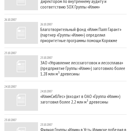
директором по внутреннему аудиту и
соответствию SOX Группы «Илим»
26.10.2007
26.10.2007
Благотворительный фонд «Илим Палп Гарант»
(партнер «Группы «Илим») определил
приоритетные программы помощи Коряжме
25.10.2007
25.10.2007
ЗАО «Управление лесозаготовок и лесосплава»
(предприятие Группы «Илим») заготовило более
3
1,28 млн м
древесины
24.10.2007
24.10.2007
«ИлимСибЛес» (входит в ОАО «Группа «Илим»)
3
заготовил более 2,2 млн м
древесины
23.10.2007
23.10.2007
Филиал Группы «Илим» в Усть-Илимске победил в