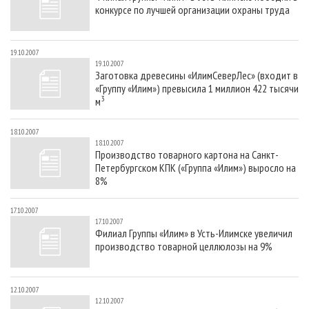
конкурсе по лучшей организации охраны труда
19.10.2007
19.10.2007
Заготовка древесины «ИлимСеверЛес» (входит в
«Группу «Илим») превысила 1 миллион 422 тысячи
3
м
18.10.2007
18.10.2007
Производство товарного картона на Санкт-
Петербургском КПК («Группа «Илим») выросло на
8%
17.10.2007
17.10.2007
Филиал Группы «Илим» в Усть-Илимске увеличил
производство товарной целлюлозы на 9%
12.10.2007
12.10.2007