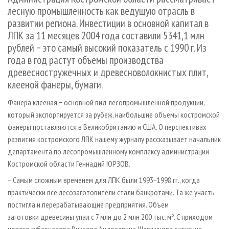
СУШКА ДРЕВЕСИНЫ
ПЕРСОНЫ
КОНТАКТЫ
РЕКЛАМА
лесную промышленность как ведущую отрасль в
развитии региона. Инвестиции в основной капитал в
ПРОИЗВОДСТВО ДРЕВЕСНЫХ ПЛИТ
МОБИЛЬНЫЕ ВЫСТАВКИ
РЕКЛАМА НА САЙТЕ
ЛПК за 11 месяцев 2004 года составили 5341,1 млн
ДЕРЕВЯННОЕ ДОМОСТРОЕНИЕ
ОФИЦИАЛЬНЫЕ ДЕЛЕГАЦИИ
рублей − это самый высокий показатель с 1990 г. Из
ПРОИЗВОДСТВО МЕБЕЛИ
ПРИОРИТЕТНЫЕ ИНВЕСТПРОЕКТЫ
года в год растут объемы производства
древесностружечных и древесноволокнистых плит,
БИОЭНЕРГЕТИКА
RUSSIAN FORESTRY REVIEW
клееной фанеры, бумаги.
ЦБП
ГАЗЕТА ЛЕСПРОМФОРУМ
Фанера клееная − основной вид лесопромышленной продукции,
ИНСТРУМЕНТ И МАТЕРИАЛЫ
БИБЛИОТЕКА СПЕЦИАЛИСТА
который экспортируется за рубеж, наибольшие объемы костромской
фанеры поставляются в Великобританию и США. О перспективах
развития костромского ЛПК нашему журналу рассказывает начальник
департамента по лесопромышленному комплексу администрации
Костромской области Геннадий ЮРЗОВ.
− Самым сложным временем для ЛПК были 1993−1998 гг., когда
практически все лесозаготовители стали банкротами. Та же участь
постигла и перерабатывающие предприятия. Объем
3
заготовки древесины упал с 7 млн до 2 млн 200 тыс. м
. С приходом