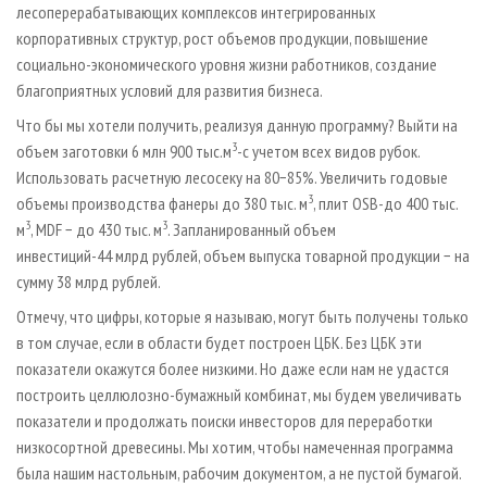
лесоперерабатывающих комплексов интегрированных
корпоративных структур, рост объемов продукции, повышение
социально-экономического уровня жизни работников, создание
благоприятных условий для развития бизнеса.
Что бы мы хотели получить, реализуя данную программу? Выйти на
3
объем заготовки 6 млн 900 тыс.м
-с учетом всех видов рубок.
Использовать расчетную лесосеку на 80−85%. Увеличить годовые
3
объемы производства фанеры до 380 тыс. м
, плит OSB-до 400 тыс.
3
3
м
, MDF − до 430 тыс. м
. Запланированный объем
инвестиций-44 млрд рублей, объем выпуска товарной продукции − на
сумму 38 млрд рублей.
Отмечу, что цифры, которые я называю, могут быть получены только
в том случае, если в области будет построен ЦБК. Без ЦБК эти
показатели окажутся более низкими. Но даже если нам не удастся
построить целлюлозно-бумажный комбинат, мы будем увеличивать
показатели и продолжать поиски инвесторов для переработки
низкосортной древесины. Мы хотим, чтобы намеченная программа
была нашим настольным, рабочим документом, а не пустой бумагой.