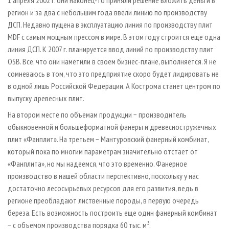
1 апреля 2002 г. они наконец-то приняли решение вложить деньги в
регион и за два с небольшим года ввели линию по производству
ДСП. Недавно пущена в эксплуатацию линия по производству плит
MDF с самым мощным прессом в мире. В этом году строится еще одна
линия ДСП. К 2007 г. планируется ввод линий по производству плит
OSB. Все, что они наметили в своем бизнес-плане, выполняется. Я не
сомневаюсь в том, что это предприятие скоро будет лидировать не
в одной лишь Российской Федерации. А Кострома станет центром по
выпуску древесных плит.
На втором месте по объемам продукции − производитель
обыкновенной и большеформатной фанеры и древесностружечных
плит «Фанплит». На третьем − Мантуровский фанерный комбинат,
который пока по многим параметрам значительно отстает от
«Фанплита», но мы надеемся, что это временно. Фанерное
производство в нашей области перспективно, поскольку у нас
достаточно лесосырьевых ресурсов для его развития, ведь в
регионе преобладают лиственные породы, в первую очередь
береза. Есть возможность построить еще один фанерный комбинат
3
− с объемом производства порядка 60 тыс. м
.