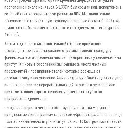
нового губернатора Виктора Андреевича Шершунова ситуация
постепенно начала меняться. В 1997 г. был создан наш департамент,
который стал координатором развития ЛПК. Мы значительно
обновили заготовительную технику и основные фонды. С 1998 года
стали расти объемы лесозаготовок, и сегодня мы достигли уровня
3
4 млн м
.
За эти годы в лесозаготовительной отрасли произошло
стопроцентное реформирование отрасли. Провели процедуру
финансового оздоровления многих предприятий, к управлению ими
приступили новые собственники. Появилось много частных
предприятий и предпринимателей, которые совмещают
лесозаготовку и лесопиление. Администрация области сделала упор
именно на развитие перерабатывающей отрасли, в регион стали
приходить инвесторы, и появились проекты по глубокой
переработке древесины.
Сегодня на первом месте по объему производства − крупное
предприятие с иностранным капиталом «Кроностар». Сначала немцы
долго и внимательно изучали ситуацию в ЛПК Костромской области.