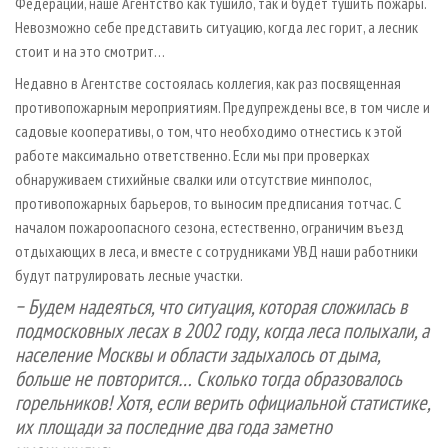
Федерации, наше Агентство как тушило, так и будет тушить пожары.
Невозможно себе представить ситуацию, когда лес горит, а лесник
стоит и на это смотрит…
Недавно в Агентстве состоялась коллегия, как раз посвященная
противопожарным мероприятиям. Предупреждены все, в том числе и
садовые кооперативы, о том, что необходимо отнестись к этой
работе максимально ответственно. Если мы при проверках
обнаруживаем стихийные свалки или отсутствие минполос,
противопожарных барьеров, то выносим предписания тотчас. С
началом пожароопасного сезона, естественно, ограничим въезд
отдыхающих в леса, и вместе с сотрудниками УВД наши работники
будут патрулировать лесные участки.
− Будем надеяться, что ситуация, которая сложилась в
подмосковных лесах в 2002 году, когда леса полыхали, а
население Москвы и области задыхалось от дыма,
больше не повторится… Сколько тогда образовалось
горельников! Хотя, если верить официальной статистике,
их площади за последние два года заметно