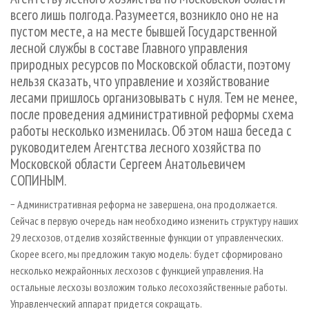
СУШКА ДРЕВЕСИНЫ
ПЕРСОНЫ
КОНТАКТЫ
РЕКЛАМА
всего лишь полгода. Разумеется, возникло оно не на
пустом месте, а на месте бывшей Государственной
ПРОИЗВОДСТВО ДРЕВЕСНЫХ ПЛИТ
МОБИЛЬНЫЕ ВЫСТАВКИ
РЕКЛАМА НА САЙТЕ
лесной службы в составе Главного управления
ДЕРЕВЯННОЕ ДОМОСТРОЕНИЕ
ОФИЦИАЛЬНЫЕ ДЕЛЕГАЦИИ
природных ресурсов по Московской области, поэтому
ПРОИЗВОДСТВО МЕБЕЛИ
ПРИОРИТЕТНЫЕ ИНВЕСТПРОЕКТЫ
нельзя сказать, что управление и хозяйствование
лесами пришлось организовывать с нуля. Тем не менее,
БИОЭНЕРГЕТИКА
RUSSIAN FORESTRY REVIEW
после проведения административной реформы схема
ЦБП
ГАЗЕТА ЛЕСПРОМФОРУМ
работы несколько изменилась. Об этом наша беседа с
руководителем Агентства лесного хозяйства по
ИНСТРУМЕНТ И МАТЕРИАЛЫ
БИБЛИОТЕКА СПЕЦИАЛИСТА
Московской области Сергеем Анатольевичем
СОПИНЫМ.
− Административная реформа не завершена, она продолжается.
Сейчас в первую очередь нам необходимо изменить структуру наших
29 лесхозов, отделив хозяйственные функции от управленческих.
Скорее всего, мы предложим такую модель: будет сформировано
несколько межрайонных лесхозов с функцией управления. На
остальные лесхозы возложим только лесохозяйственные работы.
Управленческий аппарат придется сокращать.