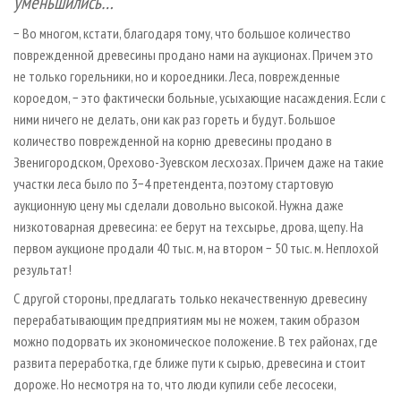
уменьшились…
− Во многом, кстати, благодаря тому, что большое количество
поврежденной древесины продано нами на аукционах. Причем это
не только горельники, но и короедники. Леса, поврежденные
короедом, − это фактически больные, усыхающие насаждения. Если с
ними ничего не делать, они как раз гореть и будут. Большое
количество поврежденной на корню древесины продано в
Звенигородском, Орехово-Зуевском лесхозах. Причем даже на такие
участки леса было по 3−4 претендента, поэтому стартовую
аукционную цену мы сделали довольно высокой. Нужна даже
низкотоварная древесина: ее берут на техсырье, дрова, щепу. На
первом аукционе продали 40 тыс. м, на втором − 50 тыс. м. Неплохой
результат!
С другой стороны, предлагать только некачественную древесину
перерабатывающим предприятиям мы не можем, таким образом
можно подорвать их экономическое положение. В тех районах, где
развита переработка, где ближе пути к сырью, древесина и стоит
дороже. Но несмотря на то, что люди купили себе лесосеки,