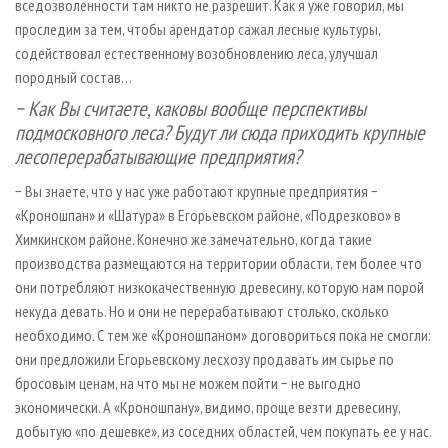
вседозволенности там никто не разрешит. Как я уже говорил, мы
проследим за тем, чтобы арендатор сажал лесные культуры,
содействовал естественному возобновлению леса, улучшал
породный состав…
− Как Вы считаете, каковы вообще перспективы
подмосковного леса? Будут ли сюда приходить крупные
лесоперерабатывающие предприятия?
− Вы знаете, что у нас уже работают крупные предприятия −
«Кроношпан» и «Шатура» в Егорьевском районе, «Подрезково» в
Химкинском районе. Конечно же замечательно, когда такие
производства размещаются на территории области, тем более что
они потребляют низкокачественную древесину, которую нам порой
некуда девать. Но и они не перерабатывают столько, сколько
необходимо. С тем же «Кроношпаном» договориться пока не смогли:
они предложили Егорьевскому лесхозу продавать им сырье по
бросовым ценам, на что мы не можем пойти − не выгодно
экономически. А «Кроношпану», видимо, проще везти древесину,
добытую «по дешевке», из соседних областей, чем покупать ее у нас.