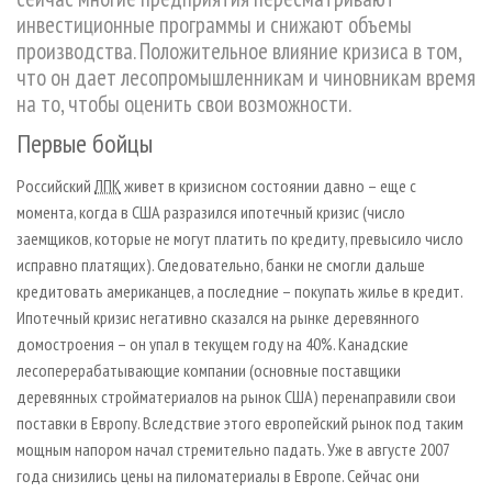
СУШКА ДРЕВЕСИНЫ
ПЕРСОНЫ
КОНТАКТЫ
РЕКЛАМА
инвестиционные программы и снижают объемы
производства. Положительное влияние кризиса в том,
ПРОИЗВОДСТВО ДРЕВЕСНЫХ ПЛИТ
МОБИЛЬНЫЕ ВЫСТАВКИ
РЕКЛАМА НА САЙТЕ
что он дает лесопромышленникам и чиновникам время
ДЕРЕВЯННОЕ ДОМОСТРОЕНИЕ
ОФИЦИАЛЬНЫЕ ДЕЛЕГАЦИИ
на то, чтобы оценить свои возможности.
ПРОИЗВОДСТВО МЕБЕЛИ
ПРИОРИТЕТНЫЕ ИНВЕСТПРОЕКТЫ
Первые бойцы
БИОЭНЕРГЕТИКА
RUSSIAN FORESTRY REVIEW
Российский
ЛПК
живет в кризисном состоянии давно – еще с
ЦБП
ГАЗЕТА ЛЕСПРОМФОРУМ
момента, когда в США разразился ипотечный кризис (число
ИНСТРУМЕНТ И МАТЕРИАЛЫ
БИБЛИОТЕКА СПЕЦИАЛИСТА
заемщиков, которые не могут платить по кредиту, превысило число
исправно платящих). Следовательно, банки не смогли дальше
кредитовать американцев, а последние
–
покупать жилье в кредит.
Ипотечный кризис негативно сказался на рынке деревянного
домостроения
–
он упал в текущем году на 40%. Канадские
лесоперерабатывающие компании (основные поставщики
деревянных стройматериалов на рынок США) перенаправили свои
поставки в Европу. Вследствие этого европейский рынок под таким
мощным напором начал стремительно падать. Уже в августе 2007
года снизились цены на пиломатериалы в Европе. Сейчас они