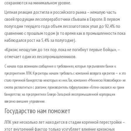
сохраняются на минимальном уровне.
Цепная реакция достигла и российского рынка
–
немалую часть
своей продукции лесопереработчики сбывали в Европе. В первом
полугодии текущего года объем лесозаготовок упал до 92,4% по
сравнению с прошлым годом (в то время как в промышленности пока
наблюдался рост на 5,4% за полугодие).
«Кризис неощутим до тех пор, пока не погибнут первые бойцы»,
–
отмечает один из лесопромышленников.
С начала года возникали сообщения о требованиях, которые предъявляли банки к
–
предприятиям ЛПК. Кредиторы начали требовать с компаний возврата кредитов
и это
стало причиной банкротства некоторых из них. Так, компания «Миннеско Новосибирск» не
смогла расплатиться с долгами; производитель гофроупаковки «Готек» оказался на грани
банкротства; на предприятиях Северо-Западной лесопромышленной корпорации
введено внешнее управление.
Государство нам поможет
ЛПК уже несколько лет находится в стадии коренной перестройки
–
этот внутренний фактор только усугубляет влияние кризисных