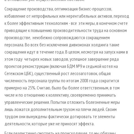
Сокращение производства, оптимизация бизнес-процессов,
избавление от непрофильных или нерентабельных активов, переход
к более эффективным технологиям - все эти меры, в конечном счете
приводящие к повышению производительности труда на основном
производстве, неизбежно сопровождаются сокращением
персонала. Во всех без исключения дивизионах холдинга такие
сокращения идут в течение года. В целом, несмотря на запуск нами в
этом году четырех новых заводов, успешное завершение ряда
проектов реконструкции (включая БДМ №9 и седьмой котел на
Сегежском ЦБК), существенный рост лесозаготовок, общая
численность персонала группы по итогам 2008 года сократится
примерно на 25%. Считаю, было бы более ответственным, в том
числе и по отношению к коллективу, своевременно принимать
управленческие решения. Попытки отложить болезненные меры
лишь ложатся дополнительным грузом на плечи людей. Своим
трудом они вынуждены фактически дотировать те элементы
деятельности, которые уже не приносят эффекта.
Если реалистично смотреть на происходящее, то мы обязаны