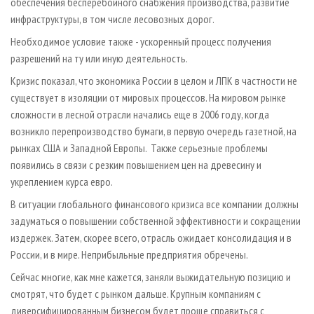
обеспечения бесперебойного снабжения производства, развитие
инфраструктуры, в том числе лесовозных дорог.
Необходимое условие также - ускоренный процесс получения
разрешений на ту или иную деятельность.
Кризис показал, что экономика России в целом и ЛПК в частности не
существует в изоляции от мировых процессов. На мировом рынке
сложности в лесной отрасли начались еще в 2006 году, когда
возникло перепроизводство бумаги, в первую очередь газетной, на
рынках США и Западной Европы. Также серьезные проблемы
появились в связи с резким повышением цен на древесину и
укреплением курса евро.
В ситуации глобального финансового кризиса все компании должны
задуматься о повышении собственной эффективности и сокращении
издержек. Затем, скорее всего, отрасль ожидает консолидация и в
России, и в мире. Неприбыльные предприятия обречены.
Сейчас многие, как мне кажется, заняли выжидательную позицию и
смотрят, что будет с рынком дальше. Крупным компаниям с
диверсифицированным бизнесом будет проще справиться с