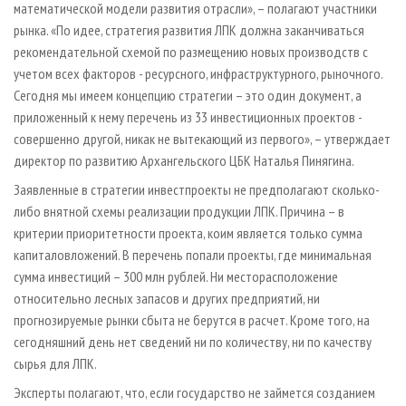
математической модели развития отрасли»,
–
полагают участники
рынка. «По идее, стратегия развития ЛПК должна заканчиваться
рекомендательной схемой по размещению новых производств с
учетом всех факторов - ресурсного, инфраструктурного, рыночного.
Сегодня мы имеем концепцию стратегии
–
это один документ, а
приложенный к нему перечень из 33 инвестиционных проектов -
совершенно другой, никак не вытекающий из первого»,
–
утверждает
директор по развитию Архангельского ЦБК Наталья Пинягина.
Заявленные в стратегии инвестпроекты не предполагают сколько-
либо внятной схемы реализации продукции ЛПК. Причина
–
в
критерии приоритетности проекта, коим является только сумма
капиталовложений. В перечень попали проекты, где минимальная
сумма инвестиций
–
300 млн рублей. Ни месторасположение
относительно лесных запасов и других предприятий, ни
прогнозируемые рынки сбыта не берутся в расчет. Кроме того, на
сегодняшний день нет сведений ни по количеству, ни по качеству
сырья для ЛПК.
Эксперты полагают, что, если государство не займется созданием