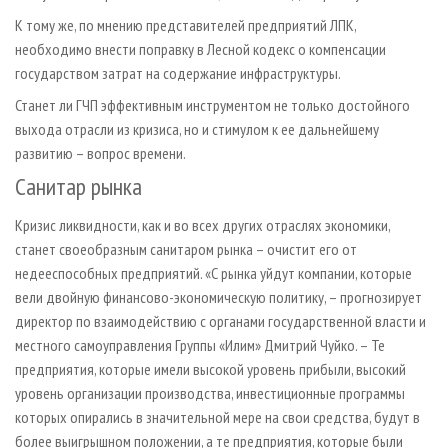
К тому же, по мнению представителей предприятий ЛПК,
необходимо внести поправку в Лесной кодекс о компенсации
государством затрат на содержание инфраструктуры.
Станет ли ГЧП эффективным инструментом не только достойного
выхода отрасли из кризиса, но и стимулом к ее дальнейшему
развитию
–
вопрос времени.
Санитар рынка
Кризис ликвидности, как и во всех других отраслях экономики,
станет своеобразным санитаром рынка
–
очистит его от
недееспособных предприятий. «С рынка уйдут компании, которые
вели двойную финансово-экономическую политику,
–
прогнозирует
директор по взаимодействию с органами государственной власти и
местного самоуправления Группы «Илим» Дмитрий Чуйко.
–
Те
предприятия, которые имели высокой уровень прибыли, высокий
уровень организации производства, инвестиционные программы
которых опирались в значительной мере на свои средства, будут в
более выигрышном положении, а те предприятия, которые были