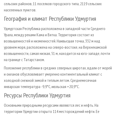
сельских районов, 11 поселков городского типа, 2119 сельских
населенных пунктов.
География и климат Республики Удмуртия
Удмуртская Республика расположена в западной части Среднего
Урала, между реками Кама и Вятка. Территория состоит из
возвышенностей и низменностей. Наивысшая точка, 332 м над
уровнем моря, расположена на северо-востоке, на Верхнекамской
возвышенности, самая низкая, 51 м, находится на юго-западе, почти
на границе с Татарстаном.
Положение республики в средних северных широтах, вдали от морей
и океанов обусловливает умеренно континентальный климат с
холодной снежной зимой и теплым летом. Среднемесячная
январская температура -9,9°С, июльская +20,9°С.
Ресурсы Республики Удмуртия
Основными природными ресурсами являются лес и нефть. На
территории Удмуртии открыто 114 месторождений нефти. Ее