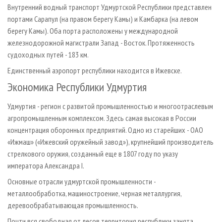
Внутренний водный транспорт Удмуртской Республики представлен
портами Сарапул (на правом берегу Камы) и Камбарка (на левом
берегу Камы). Оба порта расположены у международной
железнодорожной магистрали Запад - Восток. Протяженность
судоходных путей - 183 км.
Единственный аэропорт республики находится в Ижевске.
Экономика Республики Удмуртия
Удмуртия - регион с развитой промышленностью и многоотраслевым
агропромышленным комплексом. Здесь самая высокая в России
концентрация оборонных предприятий. Одно из старейших - ОАО
«Ижмаш» («Ижевский оружейный завод»), крупнейший производитель
стрелкового оружия, созданный еще в 1807 году по указу
императора Александра I.
Основные отрасли удмуртской промышленности -
металлообработка, машиностроение, черная металлургия,
деревообрабатывающая промышленность.
Почти вся свободная от лесов территория республики занята