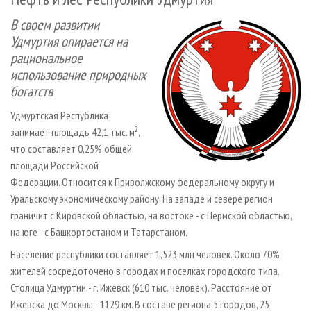
СУШКА ДРЕВЕСИНЫ
ПЕРСОНЫ
КОНТАКТЫ
РЕКЛАМА
В своем развитии
ПРОИЗВОДСТВО ДРЕВЕСНЫХ ПЛИТ
МОБИЛЬНЫЕ ВЫСТАВКИ
РЕКЛАМА НА САЙТЕ
Удмуртия опирается на
ДЕРЕВЯННОЕ ДОМОСТРОЕНИЕ
ОФИЦИАЛЬНЫЕ ДЕЛЕГАЦИИ
рациональное
использование природных
ПРОИЗВОДСТВО МЕБЕЛИ
ПРИОРИТЕТНЫЕ ИНВЕСТПРОЕКТЫ
богатств
БИОЭНЕРГЕТИКА
RUSSIAN FORESTRY REVIEW
Удмуртская Республика
ЦБП
ГАЗЕТА ЛЕСПРОМФОРУМ
2
занимает площадь 42,1 тыс. м
,
ИНСТРУМЕНТ И МАТЕРИАЛЫ
БИБЛИОТЕКА СПЕЦИАЛИСТА
что составляет 0,25% общей
площади Российской
Федерации. Относится к Приволжскому федеральному округу и
Уральскому экономическому району. На западе и севере регион
граничит с Кировской областью, на востоке - с Пермской областью,
на юге - с Башкортостаном и Татарстаном.
Население республики составляет 1,523 млн человек. Около 70%
жителей сосредоточено в городах и поселках городского типа.
Столица Удмуртии - г. Ижевск (610 тыс. человек). Расстояние от
Ижевска до Москвы - 1129 км. В составе региона 5 городов, 25