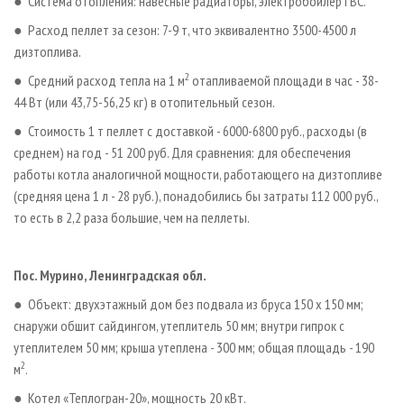
● Система отопления: навесные радиаторы, электробойлер ГВС.
● Расход пеллет за сезон: 7-9 т, что эквивалентно 3500-4500 л
дизтоплива.
2
● Средний расход тепла на 1 м
отапливаемой площади в час - 38-
44 Вт (или 43,75-56,25 кг) в отопительный сезон.
● Стоимость 1 т пеллет с доставкой - 6000-6800 руб., расходы (в
среднем) на год - 51 200 руб. Для сравнения: для обеспечения
работы котла аналогичной мощности, работающего на дизтопливе
(средняя цена 1 л - 28 руб.), понадобились бы затраты 112 000 руб.,
то есть в 2,2 раза большие, чем на пеллеты.
Пос. Мурино, Ленинградская обл.
● Объект: двухэтажный дом без подвала из бруса 150 х 150 мм;
снаружи обшит сайдингом, утеплитель 50 мм; внутри гипрок с
утеплителем 50 мм; крыша утеплена - 300 мм; общая площадь - 190
2
м
.
● Котел «Теплогран­-20», мощность 20 кВт.