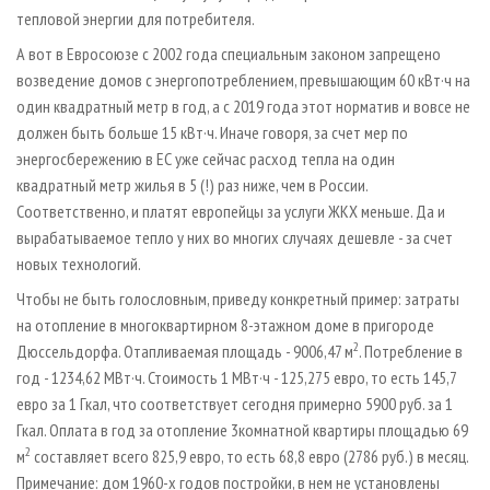
тепловой энергии для потребителя.
А вот в Евросоюзе с 2002 года специальным законом запрещено
возведение домов с энергопотреблением, превышающим 60 кВт·ч на
один квадратный метр в год, а с 2019 года этот норматив и вовсе не
должен быть больше 15 кВт·ч. Иначе говоря, за счет мер по
энергосбережению в ЕС уже сейчас расход тепла на один
квадратный метр жилья в 5 (!) раз ниже, чем в России.
Соответственно, и платят европейцы за услуги ЖКХ меньше. Да и
вырабатываемое тепло у них во многих случаях дешевле - за счет
новых технологий.
Чтобы не быть голословным, приведу конкретный пример: затраты
на отопление в многоквартирном 8­-этажном доме в пригороде
2
Дюссельдорфа. Отапливаемая площадь - 9006,47 м
. Потребление в
год - 1234,62 МВт·ч. Стоимость 1 МВт·ч - 125,275 евро, то есть 145,7
евро за 1 Гкал, что соответствует сегодня примерно 5900 руб. за 1
Гкал. Оплата в год за отопление 3­комнатной квартиры площадью 69
2
м
составляет всего 825,9 евро, то есть 68,8 евро (2786 руб.) в месяц.
Примечание: дом 1960­-х годов постройки, в нем не установлены