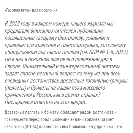
СУШКА ДРЕВЕСИНЫ
ПЕРСОНЫ
КОНТАКТЫ
РЕКЛАМА
«Газовая игла» для населения
ПРОИЗВОДСТВО ДРЕВЕСНЫХ ПЛИТ
МОБИЛЬНЫЕ ВЫСТАВКИ
РЕКЛАМА НА САЙТЕ
В 2012 году в каждом номере нашего журнала мы
ДЕРЕВЯННОЕ ДОМОСТРОЕНИЕ
ОФИЦИАЛЬНЫЕ ДЕЛЕГАЦИИ
предлагали вниманию читателей публикации,
ПРОИЗВОДСТВО МЕБЕЛИ
ПРИОРИТЕТНЫЕ ИНВЕСТПРОЕКТЫ
посвященные твердому биотопливу, условиям и
БИОЭНЕРГЕТИКА
RUSSIAN FORESTRY REVIEW
правилам его хранения и транспортировки, котельному
оборудованию для такого топлива (см. ЛПИ № 1-8, 2012).
ЦБП
ГАЗЕТА ЛЕСПРОМФОРУМ
Но в них в основном шла речь о положении дел в
ИНСТРУМЕНТ И МАТЕРИАЛЫ
БИБЛИОТЕКА СПЕЦИАЛИСТА
Европе. Внимательный и заинтересованный читатель
задает вполне резонный вопрос: почему же при всех
очевидных достоинствах древесные топливные гранулы
(пеллеты) и брикеты не нашли пока массового
применения в России, как в других странах?
Постараемся ответить на этот вопрос.
Древесные пеллеты и брикеты обладают рядом достоинств и
преимуществ перед традиционными видами топлива: за счет
невысокой (8-10%) влажности у них большая, чем у дров или щепы,