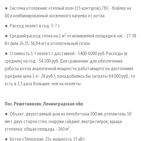
● Система отопления: «теплый пол» (15 контуров), ГВС - бойлер на
80 л комбинированный, косвенного нагрева от котла.
● Расход пеллет в год: 5-7 т.
2
● Средний расход тепла на 1 м
отапливаемой площади в час - 27-38
Вт (или 26,31-36,84 кг) в отопительный сезон.
● Стоимость 1 т пеллет с доставкой - 5400-6000 руб. Расходы (в
среднем) на год - 34 200 руб. Для сравнения: для обеспечения
работы котла аналогичной мощности, работающего на дизтопливе
(средняя цена 1 л - 28 руб.), понадобились бы затраты 84 000 руб., то
есть в 2,5 раза большие, чем на пеллеты.
Пос. Решетниково, Ленинградская обл.
● Объект: двухэтажный дом из пенобетона 300 мм, утеплитель 50
мм с двух сторон стен; снаружи сайдинг, внутри гипрок; крыша
2
утеплена; общая площадь - 260 м
.
● Котел «Теплогран­-25», мощность 25 кВт.