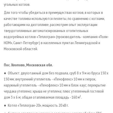
угольных котлов.
Для того чтобы убедиться в преимуществах котлов, в которых в
качестве топлива используются пеллеты, по сравнению с котлами,
работающими на дизтопливе, рассмотрим опыт эксплуатации
твердотопливных автоматизированных отопительных
водогрейных котлов «Теплогран» (производитель - компания «Поли-
НОМ», Санкт-­Петербург) в населенных пунктах Ленинградской и
Московской областей.
Пос. Хлопово, Московская обл.
● Объект: двухэтажный дом без подвала, сруб 8 х 9 м из бруса 150 х
150 мм; внутренний утеплитель - «Пенофлекс» 10 мм и гипрок,
наружный утеплитель - «Пенофлекс» 10 мм и блок­-хаус; перекрытие
чердака утеплено; крыша не утеплена; плюс утепленный гостевой
2
дом 3 х 6 м; общая отапливаемая площадь - 160 м
.
● Котел «Теплогран­-20», мощность 20 кВт.