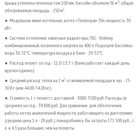
3
крыша утеплена пенопластом 100 мм; бассейн объемом 36 м
; общая
2
обогреваемая площадь - 250 м
.
● Модульная мини­-котельная, котел «Теплогран­-30», мощность 30
кВт.
● Система отопления: навесные радиаторы, ГВС - бойлер
комбинированный, косвенного нагрева на 400 л. Подогрев бассейна -
вода 30-31°С, температура воздуха в бане - 29-32°С.
● Расход пеллет за год - 11,0-13,5 т (баня работает каждый день
круглогодично).
2
● Средний расход тепла на 1 м
отапливаемой площади в час - 25-
30 Вт (или 44,00-54,00 кг).
● Стоимость 1 т пеллет с доставкой - 3000-3500 руб. Расходы (в
среднем) на год - 39 800 руб. Для сравнения: для обеспечения
работы котла аналогичной мощности, работающего на дизтопливе
(средняя цена 1 л - 28 руб.), понадобились бы затраты 171 500 руб., т.
е. в 4,3 раза большие, чем на пеллеты.