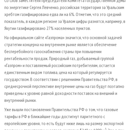
Со слов заместителя председателя Комитета Государственной думы
по энергетике Сергея Левченко, российская территория за Уральским
хребтом газифицирована едва ли на 6%. Отметим, что это средний
показатель, в каждом регионе за Уралом цифры разнятся, например, в
Якутии газифицировано 27% населенных пунктов.
На официальном сайте «Газпрома» значится, что основной задачей
стратегии концерна на внутреннем рынке является обеспечение
бесперебойного газоснабжения страны при повышении
рентабельности продаж. Природный газ, добываемый группой
«Газпром» и поставляемый российским потребителям, остается
единственным видом топлива, цена на который регулируется
государством. В соответствии с решениями Правительства РФ, в
среднесрочной перспективе внутренние цены на газ будут поэтапно
приведены к уровню равной доходности поставок на внешний и
внутренний рынки.
Уже вышли постановления Правительства РФ о том, что газовые
тарифы в РФ в ближайшие годы достигнут паритетного с
европейским уровня, то есть будут ниже лишь на размер экспортной
3