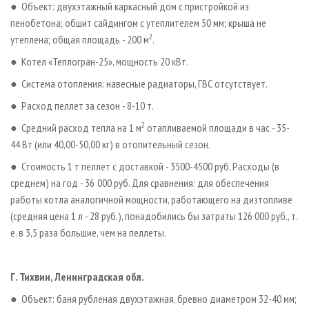
● Объект: двухэтажный каркасный дом с пристройкой из
пенобетона; обшит сайдингом с утеплителем 50 мм; крыша не
2
утеплена; общая площадь - 200 м
.
● Котел «Теплогран­-25», мощность 20 кВт.
● Система отопления: навесные радиаторы, ГВС отсутствует.
● Расход пеллет за сезон - 8-10 т.
2
● Средний расход тепла на 1 м
отапливаемой площади в час - 35-
44 Вт (или 40,00-50,00 кг) в отопительный сезон.
● Стоимость 1 т пеллет с доставкой - 3500-4500 руб. Расходы (в
среднем) на год - 36 000 руб. Для сравнения: для обеспечения
работы котла аналогичной мощности, работающего на дизтопливе
(средняя цена 1 л - 28 руб.), понадобились бы затраты 126 000 руб., т.
е. в 3,5 раза большие, чем на пеллеты.
Г. Тихвин, Ленинградская обл.
● Объект: баня рубленая двухэтажная, бревно диаметром 32-40 мм;