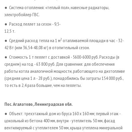
● Система отопления: «теплый пол», навесные радиаторы,
электробойлер ГВС.
● Расход пеллет за сезон - 9,5-
12,5 т.
2
● Средний расход тепла на 1 м
отапливаемой площади в час - 32-
42 Вт (или 36,54-48,08 кг) в отопительный сезон.
● Стоимость 1 т пеллет с доставкой - 5600-6000 руб. Расходы (в
среднем) на год - 63 800 руб. Для сравнения: для обеспечения
работы котла аналогичной мощности, работающего на дизтопливе
(средняя цена 1 л - 28 руб.), понадобились бы затраты 154 000 руб.,
то есть в 2,4 раза большие, чем на пеллеты.
Пос. Агалатово, Ленинградская обл.
● Объект: трехэтажный дом из бруса 160 х 160 мм; первый этаж -
цокольный из бетона 400 мм, внутри - утеплитель 50 мм, фасад
вентилируемый с утеплителем 50 мм, крыша утеплена минеральной