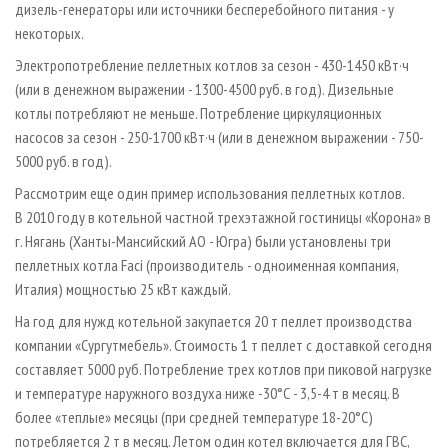
дизель­-генераторы или источники бесперебойного питания - у
некоторых.
Электропотребление пеллетных котлов за сезон - 430-1450 кВт·ч
(или в денежном выражении - 1300-4500 руб. в год). Дизельные
котлы потребляют не меньше. Потребление циркуляционных
насосов за сезон - 250-1700 кВт·ч (или в денежном выражении - 750-
5000 руб. в год).
Рассмотрим еще один пример использования пеллетных котлов.
В 2010 году в котельной частной трехэтажной гостиницы «Корона» в
г. Нягань (Ханты-­Мансийский АО - Югра) были установлены три
пеллетных котла Faci (производитель - одноименная компания,
Италия) мощностью 25 кВт каждый.
На год для нужд котельной закупается 20 т пеллет производства
компании «Сургутмебель». Стоимость 1 т пеллет с доставкой сегодня
составляет 5000 руб. Потребление трех котлов при пиковой нагрузке
и температуре наружного воздуха ниже ­-30°С - 3,5-4 т в месяц. В
более «теплые» месяцы (при средней температуре 18-20°С)
потребляется 2 т в месяц. Летом один котел включается для ГВС,