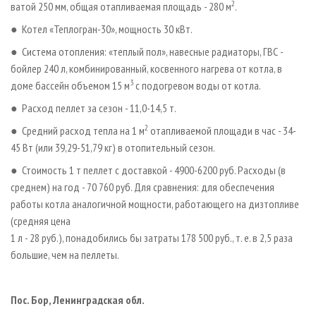
2
ватой 250 мм, общая отапливаемая площадь - 280 м
.
● Котел «Теплогран­-30», мощность 30 кВт.
● Система отопления: «теплый пол», навесные радиаторы, ГВС -
бойлер 240 л, комбинированный, косвенного нагрева от котла, в
3
доме бассейн объемом 15 м
с подогревом воды от котла.
● Расход пеллет за сезон - 11,0-14,5 т.
2
● Средний расход тепла на 1 м
отапливаемой площади в час - 34-
45 Вт (или 39,29-51,79 кг) в отопительный сезон.
● Стоимость 1 т пеллет с доставкой - 4900-6200 руб. Расходы (в
среднем) на год - 70 760 руб. Для сравнения: для обеспечения
работы котла аналогичной мощности, работающего на дизтопливе
(средняя цена
1 л - 28 руб.), понадобились бы затраты 178 500 руб., т. е. в 2,5 раза
большие, чем на пеллеты.
Пос. Бор, Ленинградская обл.