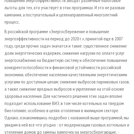
повышения энергоэффективности, вводят различные налоговые
льготы для тех, кто участвует в этих программах. И это не разовая
кампания, а поступательный и целенаправленный многолетний
процесс.
В российской программе «Энергосбережение и повышение
энергоэффективности на период до 2020 г.», принятой еще в 2007
году, среди прочих задач значатся и такие: существенное снижение
доли энергетических издержек, снижение нагрузки по оплате услуг
энергоснабжения на бюджетную систему и обеспечение повышения
конкурентоспособности и финансовой устойчивости российской
экономики, обеспечение населения качественными энергетическими
услугами по доступным ценам; снижение выбросов парниковых газов,
а также снижение вредных выбросов и укрепление на этой основе
здоровья населения. Для частичного решения этих задач вполне
подходит использование ВИЭ, в том числе котельных на твердом
биотопливе, особенно в целях отопления в жилищном секторе.
Однако, ознакомившись подробно с названной выше программой, мы
увидим в ней все что угодно - от модернизации газовых котельных и
утепления домов до замены лампочек на энергосберегающие, -