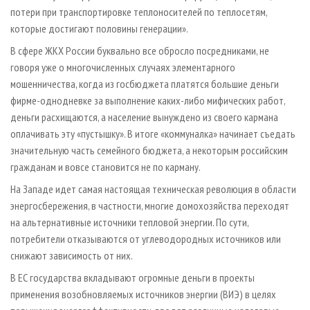
потери при транспортировке теплоносителей по теплосетям,
которые достигают половины генерации».
В сфере ЖКХ России буквально все обросло посредниками, не
говоря уже о многочисленных случаях элементарного
мошенничества, когда из госбюджета платятся большие деньги
фирме­-однодневке за выполнение каких-либо мифических работ,
деньги расхищаются, а население вынуждено из своего кармана
оплачивать эту «пустышку». В итоге «коммуналка» начинает съедать
значительную часть семейного бюджета, а некоторым российским
гражданам и вовсе становится не по карману.
На Западе идет самая настоящая техническая революция в области
энергосбережения, в частности, многие домохозяйства переходят
на альтернативные источники тепловой энергии. По сути,
потребители отказываются от углеводородных источников или
снижают зависимость от них.
В ЕС государства вкладывают огромные деньги в проекты
применения возобновляемых источников энергии (ВИЭ) в целях