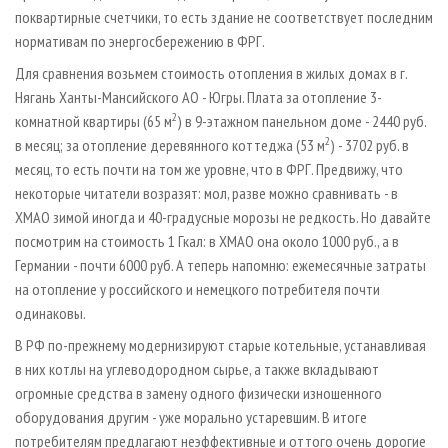
поквартирные счетчики, то есть здание не соответствует последним
нормативам по энергосбережению в ФРГ.
Для сравнения возьмем стоимость отопления в жилых домах в г.
Нягань Ханты­-Мансийского АО - Югры. Плата за отопление 3­-
2
комнатной квартиры (65 м
) в 9-­этажном панельном доме - 2440 руб.
2
в месяц; за отопление деревянного коттеджа (53 м
) - 3702 руб. в
месяц, то есть почти на том же уровне, что в ФРГ. Предвижу, что
некоторые читатели возразят: мол, разве можно сравнивать - в
ХМАО зимой иногда и 40­-градусные морозы не редкость. Но давайте
посмотрим на стоимость 1 Гкал: в ХМАО она около 1000 руб., а в
Германии - почти 6000 руб. А теперь напомню: ежемесячные затраты
на отопление у российского и немецкого потребителя почти
одинаковы.
В РФ по­-прежнему модернизируют старые котельные, устанавливая
в них котлы на углеводородном сырье, а также вкладывают
огромные средства в замену одного физически изношенного
оборудования другим - уже морально устаревшим. В итоге
потребителям предлагают неэффективные и оттого очень дорогие