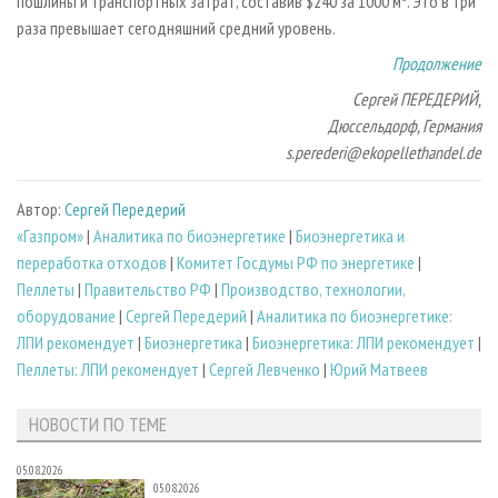
пошлины и транспортных затрат, составив $240 за 1000 м
. Это в три
раза превышает сегодняшний средний уровень.
Продолжение
Сергей ПЕРЕДЕРИЙ,
Дюссельдорф, Германия
s.perederi@ekopellethandel.de
Автор:
Сергей Передерий
«Газпром»
|
Аналитика по биоэнергетике
|
Биoэнергетика и
переработка отходов
|
Комитет Госдумы РФ по энергетике
|
Пеллеты
|
Правительство РФ
|
Производство, технологии,
оборудование
|
Сергей Передерий
|
Аналитика по биоэнергетике:
ЛПИ рекомендует
|
Биоэнергетика
|
Биоэнергетика: ЛПИ рекомендует
|
Пеллеты: ЛПИ рекомендует
|
Сергей Левченко
|
Юрий Матвеев
НОВОСТИ ПО ТЕМЕ
05.08.2026
05.08.2026