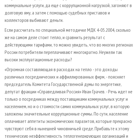
коммунальные услуги, да еще с коррупционной нагрузкой, загоняют в
долговую яму, а затем с помощью судебных приставов и
коллекторов выбивают деньги.
Если рассчитать по специальной методичке МДК 4­-05.2004, сколько
же на самом деле стоит тепло, и сравнить результат с
действующими тарифами, то можно увидеть, что во многих регионах
России потребители переплачивают многократно. Неужели так
высоки эксплуатационные расходы?
«Огромная составляющая в расходах на тепло - это доходы
различных посреднических и аффиллированных фирм, - поясняет
председатель Комитета Государственной думы по энергетике,
депутат фракции «Справедливая Россия» Иван Грачев. - Речь идет не
только о посредниках между поставщиками коммунальных услуг и
населением, но и о стоимости самих коммунальных услуг, в которую
заложены значительные коррупционные суммы. По сути, население
оплачивает аппетиты экономических паразитов, которые прекрасно
чувствуют себя в нынешней чиновничьей среде. Прибавьте к этому
техническую неэффективность теплогенерирующих организаций и