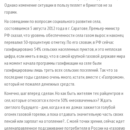
Однако изменение ситуации в пользу пеллет и брикетов не за
горами.
На совещании по вопросам социального развития села,
состоявшемся 5 августа 2012 года в г. Саратове, Премьер-министр
РФ сказал, что уровень обеспеченности села газом вырос и наконец
перевалил 50­-процентную отметку. По его словам, в РФ сейчас
газифицировано 54% сельских населенных пунктов, и это неплохая
цифра, если иметь в виду, что в самой крупной газовой державе мира
на момент начала программы газификации на селе были
газифицированы лишь треть всех сельских поселений. Так что за
последние годы сделано очень много, кстати, вместе с «Газпромом»,
который не пожалел денежных средств.
Конечно, шаг вперед сделан. Но как быть жителям тех райцентров и
сел, которые относятся к почти 50% «неохваченных»? Ждать
светлого будущего - дня, когда и в их домах зажжется голубой
огонек газовой горелки, а пока отдавать значительную часть своих
пенсий или зарплат на отопление?.. С моей точки зрения, сейчас идет
целенаправленное подсаживание потребителя в России на «газовую