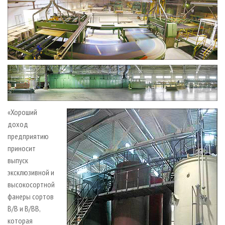
«Хороший
доход
предприятию
приносит
выпуск
эксклюзивной и
высокосортной
фанеры сортов
В/В и В/ВВ,
которая