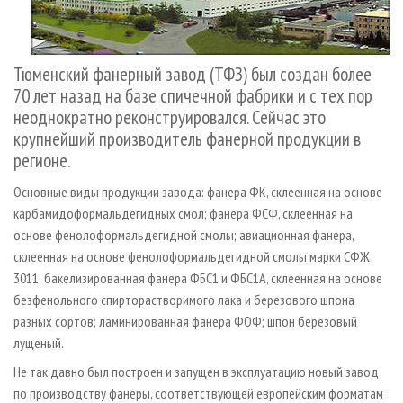
Тюменский фанерный завод (ТФЗ) был создан более
70 лет назад на базе спичечной фабрики и с тех пор
неоднократно реконструировался. Сейчас это
крупнейший производитель фанерной продукции в
регионе.
Основные виды продукции завода: фанера ФК, склеенная на основе
карбамидоформальдегидных смол; фанера ФСФ, склеенная на
основе фенолоформальдегидной смолы; авиационная фанера,
склеенная на основе фенолоформальдегидной смолы марки СФЖ
3011; бакелизированная фанера ФБС­1 и ФБС1­А, склеенная на основе
безфенольного спирторастворимого лака и березового шпона
разных сортов; ламинированная фанера ФОФ; шпон березовый
лущеный.
Не так давно был построен и запущен в эксплуатацию новый завод
по производству фанеры, соответствующей европейским форматам