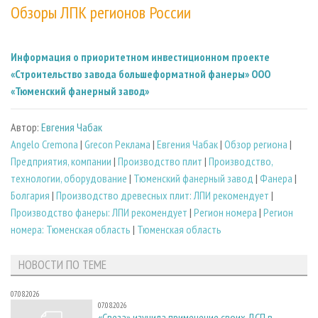
Обзоры ЛПК регионов России
Информация о приоритетном инвестиционном проекте
«Строительство завода большеформатной фанеры» ООО
«Тюменский фанерный завод»
Автор:
Евгения Чабак
Angelo Cremona
|
Grecon Реклама
|
Евгения Чабак
|
Обзор региона
|
Предприятия, компании
|
Производство плит
|
Производство,
технологии, оборудование
|
Тюменский фанерный завод
|
Фанера
|
Болгария
|
Производство древесных плит: ЛПИ рекомендует
|
Производство фанеры: ЛПИ рекомендует
|
Регион номера
|
Регион
номера: Тюменская область
|
Тюменская область
НОВОСТИ ПО ТЕМЕ
07.08.2026
07.08.2026
«Свеза» изучила применение своих ДСП в