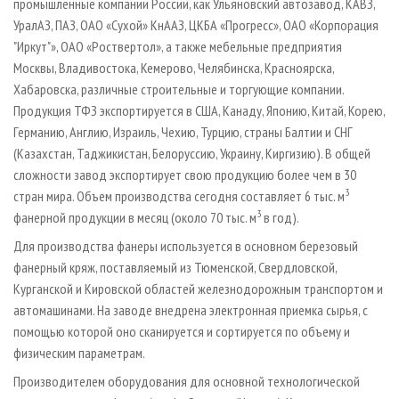
промышленные компании России, как Ульяновский автозавод, КАВЗ,
УралАЗ, ПАЗ, ОАО «Сухой» КнААЗ, ЦКБА «Прогресс», ОАО «Корпорация
"Иркут"», ОАО «Роствертол», а также мебельные предприятия
Москвы, Владивостока, Кемерово, Челябинска, Красноярска,
Хабаровска, различные строительные и торгующие компании.
Продукция ТФЗ экспортируется в США, Канаду, Японию, Китай, Корею,
Германию, Англию, Израиль, Чехию, Турцию, страны Балтии и СНГ
(Казахстан, Таджикистан, Белоруссию, Украину, Киргизию). В общей
сложности завод экспортирует свою продукцию более чем в 30
3
стран мира. Объем производства сегодня составляет 6 тыс. м
3
фанерной продукции в месяц (около 70 тыс. м
в год).
Для производства фанеры используется в основном березовый
фанерный кряж, поставляемый из Тюменской, Свердловской,
Курганской и Кировской областей железнодорожным транспортом и
автомашинами. На заводе внедрена электронная приемка сырья, с
помощью которой оно сканируется и сортируется по объему и
физическим параметрам.
Производителем оборудования для основной технологической