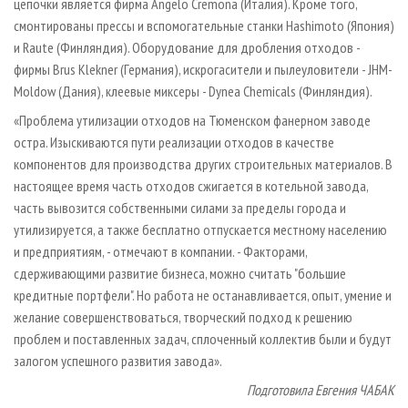
цепочки является фирма Angelo Cremona (Италия). Кроме того,
смонтированы прессы и вспомогательные станки Hashimoto (Япония)
и Raute (Финляндия). Оборудование для дробления отходов -
фирмы Brus Klekner (Германия), искрогасители и пылеуловители - JHM­
Moldow (Дания), клеевые миксеры - Dynea Chemicals (Финляндия).
«Проблема утилизации отходов на Тюменском фанерном заводе
остра. Изыскиваются пути реализации отходов в качестве
компонентов для производства других строительных материалов. В
настоящее время часть отходов сжигается в котельной завода,
часть вывозится собственными силами за пределы города и
утилизируется, а также бесплатно отпускается местному населению
и предприятиям, - отмечают в компании. - Факторами,
сдерживающими развитие бизнеса, можно считать "большие
кредитные портфели". Но работа не останавливается, опыт, умение и
желание совершенствоваться, творческий подход к решению
проблем и поставленных задач, сплоченный коллектив были и будут
залогом успешного развития завода».
Подготовила Евгения ЧАБАК