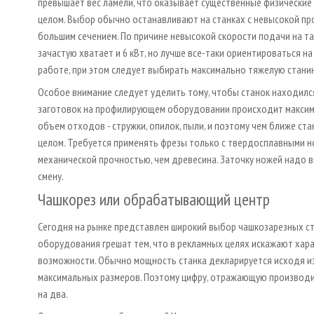
превышает вес ламели, что оказывает существенные физические н
целом. Выбор обычно останавливают на станках с невысокой п
большим сечением. По причине невысокой скорости подачи на 
зачастую хватает и 6 кВт, но лучше все-таки ориентироваться н
работе, при этом следует выбирать максимально тяжелую станин
Особое внимание следует уделить тому, чтобы станок находилс
заготовок на профилирующем оборудовании происходит максима
объем отходов - стружки, опилок, пыли, и поэтому чем ближе ста
целом. Требуется применять фрезы только с твердосплавными 
механической прочностью, чем древесина. Заточку ножей надо вы
смену.
Чашкорез или обрабатывающий центр
Сегодня на рынке представлен широкий выбор чашкозарезных с
оборудования грешат тем, что в рекламных целях искажают хара
возможности. Обычно мощность станка декларируется исходя из
максимальных размеров. Поэтому цифру, отражающую производи
на два.