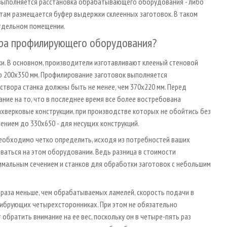
 выполняется расстановка обрабатывающего оборудования - либо
 там размещается буфер выдержки склеенных заготовок. В таком
тдельном помещении.
ора профилирующего оборудования?
вки. В основном, производители изготавливают клееный стеновой
до 200х350 мм. Профилирование заготовок выполняется
твора станка должны быть не менее, чем 370х220 мм. Перед
ние на то, что в последнее время все более востребована
фахверковые конструкции, при производстве которых не обойтись без
ением до 330х650 - для несущих конструкций.
еобходимо четко определить, исходя из потребностей ваших
ываться на этом оборудовании. Ведь разница в стоимости
имальным сечением и станков для обработки заготовок с небольшим
е раза меньше, чем обрабатываемых ламелей, скорость подачи в
либрующих четырехсторонниках. При этом не обязательно
братить внимание на ее вес, поскольку он в четыре-пять раз