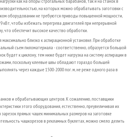
агрузки как на опоры строгальных барабанов, так и на станок в
роизводительностью, на которых можно обрабатывать заготовки с
таком оборудовании не требуются приводы повышенной мощности,
а 9 кВт, чтобы избежать перегрева двигателей при непрерывной
у, что обеспечит высокое качество обработки.
я максимально близко к аспирационной установке. При обработке
льный съем пиломатериала - соответственно, образуется большой
нок будет к циклону, тем ниже будет нагрузка на систему аспирации в
ножами, поскольку клеевые швы обладают гораздо большей
полнять через каждые 1500-2000 пог. м, не реже одного раза в
танков и обрабатывающих центров. К сожалению, поставщики
ктеристики этого оборудования, естественно, преувеличивая их
 зарезок прямых чашек минимальных размеров на заготовке
тельность чашкорезов в рекламных буклетах, можно смело делить