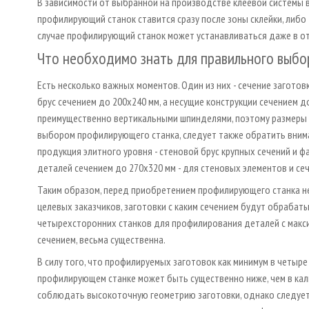
В зависимости от выбранной на производстве клеевой системы
профилирующий станок ставится сразу после зоны склейки, либо
случае профилирующий станок может устанавливаться даже в о
Что необходимо знать для правильного выб
Есть несколько важных моментов. Один из них - сечение загото
брус сечением до 200х240 мм, а несущие конструкции сечением 
преимущественно вертикальными шпинделями, поэтому размеры с
выбором профилирующего станка, следует также обратить внима
продукция элитного уровня - стеновой брус крупных сечений и 
деталей сечением до 270х320 мм - для стеновых элементов и сеч
Таким образом, перед приобретением профилирующего станка н
целевых заказчиков, заготовки с каким сечением будут обрабат
четырехсторонних станков для профилирования деталей с макс
сечением, весьма существенна.
В силу того, что профилируемых заготовок как минимум в четыр
профилирующем станке может быть существенно ниже, чем в ка
соблюдать высокоточную геометрию заготовки, однако следует о