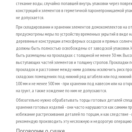
стекание воды, случайно попавшей внутрь упаковки через повре
конструкций и элементов в герметичной паронепроницаемой упа
не допускается.
При складировании и хранении элементов домокомплектов на о
предусмотрены меры по устройству временных укрытий в виде на
деревянные конструкции атмосферных осадков и прямых солнечн
должны быть полностью освобождены от заводской упаковки. И
быть размещены на прокладках с толщиной не менее 30 мм. Выс
выступающих частей элементов и толщину стропов. Прокладки п
прокладок и расстояние между ними должны исключить риск пров
складских помещениях под нижний ряд штабеля или под нижний
100 мм и не менее 500 мм - при хранении под навесом или на от
на грунт, а также хождение по ним не допускаются.
Обязательно нужно обрабатывать торцы готовых деталей специ
хранения готовых изделий - они часто нарушаются как самими пр
избежание растрескивания деталей по торцам, и как следствие -
рекомендую производить эту несложную и недорогую операцию с
Поговорим о сушке