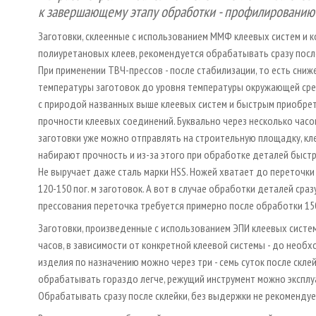
к завершающему этапу обработки - профилированию 
Заготовки, склеенные с использованием ММФ клеевых систем и 
полиуретановых клеев, рекомендуется обрабатывать сразу посл
При применении ТВЧ-прессов - после стабилизации, то есть сниж
температуры заготовок до уровня температуры окружающей сре
с природой названных выше клеевых систем и быстрым приобре
прочности клеевых соединений. Буквально через несколько часо
заготовки уже можно отправлять на строительную площадку, к
набирают прочность и из-за этого при обработке деталей быстр
Не выручает даже сталь марки HSS. Ножей хватает до переточки
120-150 пог. м заготовок. А вот в случае обработки деталей сраз
прессования переточка требуется примерно после обработки 150
Заготовки, произведенные с использованием ЭПИ клеевых систем
часов, в зависимости от конкретной клеевой системы - до необ
изделия по назначению можно через три - семь суток после скле
обрабатывать гораздо легче, режущий инструмент можно эксплу
Обрабатывать сразу после склейки, без выдержки не рекоменду