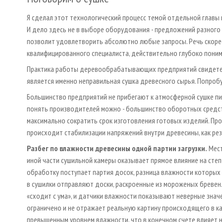
Я сделал этот технологический процесс темой отдельной главы 
И дело здесь не в выборе оборудования - предложений разного 
позволит удовлетворить абсолютно любые запросы. Речь скорее
квалифицированного специалиста, действительно глубоко поним
Практика работы деревообрабатывающих предприятий свидетел
является именно неправильная сушка древесного сырья. Попроб
Большинство предприятий не прибегают к атмосферной сушке пил
понять производителей можно - большинство оборотных средств
максимально сократить срок изготовления готовых изделий. Про
происходит стабилизации напряжений внутри древесины, как рез
Разбег по влажности древесины одной партии загрузки.
Мест
иной части сушильной камеры оказывает прямое влияние на степ
обработку поступает партия досок, разница влажности которых 
в сушилки отправляют доски, раскроенные из мороженых бревен.
«сходит с ума», и датчики влажности показывают неверные знач
ограничено и не отражает реальную картину происходящего в ка
превышенным уровнем влажности, что в конечном счете влияет н