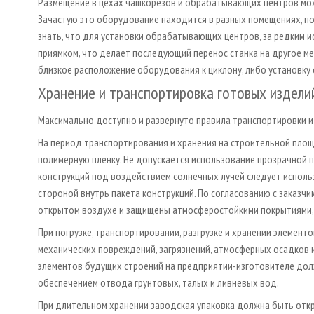
Размещение в цехах чашкорезов и обрабатывающих центров мож
Зачастую это оборудование находится в разных помещениях, пос
знать, что для установки обрабатывающих центров, за редким 
приямком, что делает последующий перенос станка на другое м
близкое расположение оборудования к циклону, либо установку
Хранение и транспортировка готовых издели
Максимально доступно и развернуто правила транспортировки и 
На период транспортирования и хранения на строительной пло
полимерную пленку. Не допускается использование прозрачной п
конструкций под воздействием солнечных лучей следует исполь
стороной внутрь пакета конструкций. По согласованию с заказчи
открытом воздухе и защищены атмосферостойкими покрытиями, д
При погрузке, транспортировании, разгрузке и хранении элемен
механических повреждений, загрязнений, атмосферных осадков 
элементов будущих строений на предприятии-изготовителе дол
обеспечением отвода грунтовых, талых и ливневых вод.
При длительном хранении заводская упаковка должна быть откры