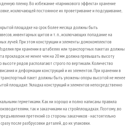
жденную пленку. Во избежание «парникового эффекта» хранение
ковке, исключающей постоянное их проветривание и подсушивание,
ткрытой площадке на срок более месяца должны быть
весов, инвентарных щитов и т. п., исключающих попадание на
ых лучей. При этом конструкции и элементы домокомплектов
зделия при хранении в штабелях или транспортных пакетах должны
ота прокладок не менее чем на 20 мм должна превышать высоту
о высоте рядов располагают строго по вертикали. Количество
исания и деформации конструкций и их элементов. При хранении в
 транспортный пакет должны быть уложены опоры высотой не менее
крытой площадке. Укладка конструкций и элементов непосредственно
альными герметиками. Как ни хорошо и полно написаны правила
оизводителями, так и заказчиками на стройплощадках. Поэтому, во
 предъявления претензий со стороны заказчиков - настоятельно
разу после разбрусовки деталей, до их упаковки.