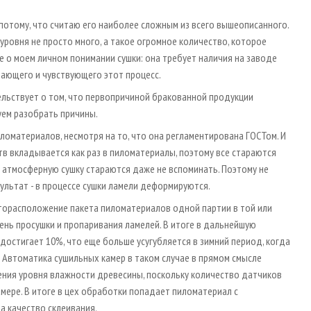
потому, что считаю его наиболее сложным из всего вышеописанного.
уровня не просто много, а такое огромное количество, которое
 о моем личном понимании сушки: она требует наличия на заводе
ающего и чувствующего этот процесс.
ьствует о том, что первопричиной бракованной продукции
уем разобрать причины.
оматериалов, несмотря на то, что она регламентирована ГОСТом. И
 вкладывается как раз в пиломатериалы, поэтому все стараются
 атмосферную сушку стараются даже не вспоминать. Поэтому не
ультат - в процессе сушки ламели деформируются.
орасположение пакета пиломатериалов одной партии в той или
ень просушки и пропаривания ламелей. В итоге в дальнейшую
достигает 10%, что еще больше усугубляется в зимний период, когда
 Автоматика сушильных камер в таком случае в прямом смысле
ения уровня влажности древесины, поскольку количество датчиков
мере. В итоге в цех обработки попадает пиломатериал с
а качество склеивания.