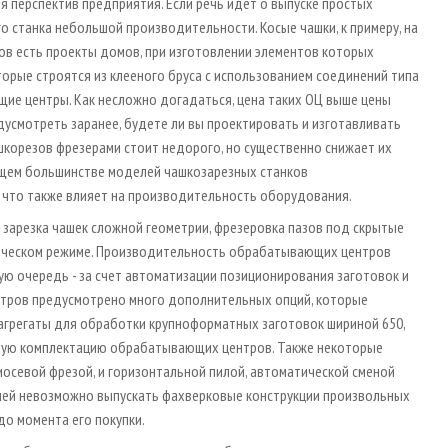
я перспектив предприятия. Если речь идет о выпуске простых
 станка небольшой производительности. Косые чашки, к примеру, на
ов есть проекты домов, при изготовлении элементов которых
орые строятся из клееного бруса с использованием соединений типа
щие центры. Как несложно догадаться, цена таких ОЦ выше цены
усмотреть заранее, будете ли вы проектировать и изготавливать
корезов фрезерами стоит недорого, но существенно снижает их
ющем большинстве моделей чашкозарезных станков
 что также влияет на производительность оборудования.
 зарезка чашек сложной геометрии, фрезеровка пазов под скрытые
тическом режиме. Производительность обрабатывающих центров
вую очередь - за счет автоматизации позиционирования заготовок и
нтров предусмотрено много дополнительных опций, которые
 агрегаты для обработки крупноформатных заготовок шириной 650,
ртную комплектацию обрабатывающих центров. Также некоторые
осевой фрезой, и горизонтальной пилой, автоматической сменой
цией невозможно выпускать фахверковые конструкции произвольных
до момента его покупки.