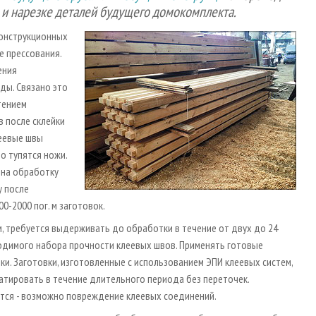
и нарезке деталей будущего домокомплекта.
конструкционных
е прессования.
ения
ды. Связано это
тением
в после склейки
леевые швы
о тупятся ножи.
 на обработку
у после
0-2000 пог. м заготовок.
, требуется выдерживать до обработки в течение от двух до 24
ходимого набора прочности клеевых швов. Применять готовые
йки. Заготовки, изготовленные с использованием ЭПИ клеевых систем,
атировать в течение длительного периода без переточек.
ется - возможно повреждение клеевых соединений.