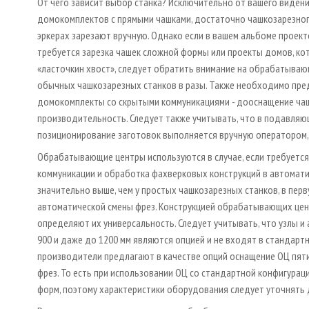
От чего зависит выбор станка? Исключительно от вашего видени
домокомплектов с прямыми чашками, достаточно чашкозарезного
эркерах зарезают вручную. Однако если в вашем альбоме проект
требуется зарезка чашек сложной формы или проекты домов, кот
«ласточкин хвост», следует обратить внимание на обрабатываю
обычных чашкозарезных станков в разы. Также необходимо пред
домокомплекты со скрытыми коммуникациями - дооснащение чаш
производительность. Следует также учитывать, что в подавля
позиционирование заготовок выполняется вручную оператором,
Обрабатывающие центры используются в случае, если требуется
коммуникации и обработка фахверковых конструкций в автома
значительно выше, чем у простых чашкозарезных станков, в пер
автоматической смены фрез. Конструкцией обрабатывающих це
определяют их универсальность. Следует учитывать, что узлы и
900 и даже до 1200 мм являются опцией и не входят в станда
производители предлагают в качестве опций оснащение ОЦ пяти
фрез. То есть при использовании ОЦ со стандартной конфигура
форм, поэтому характеристики оборудования следует уточнять 