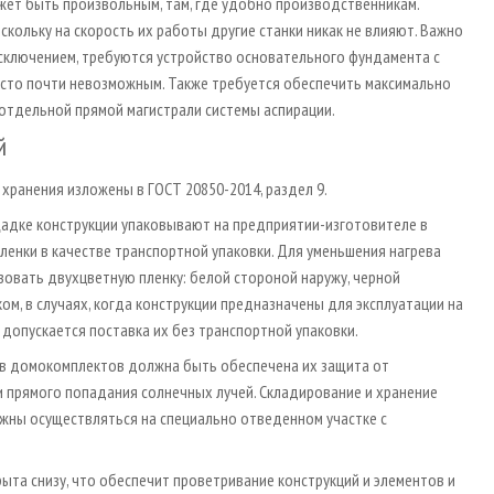
ет быть произвольным, там, где удобно производственникам.
кольку на скорость их работы другие станки никак не влияют. Важно
исключением, требуются устройство основательного фундамента с
есто почти невозможным. Также требуется обеспечить максимально
 отдельной прямой магистрали системы аспирации.
й
хранения изложены в ГОСТ 20850-2014, раздел 9.
щадке конструкции упаковывают на предприятии-изготовителе в
ленки в качестве транспортной упаковки. Для уменьшения нагрева
зовать двухцветную пленку: белой стороной наружу, черной
ком, в случаях, когда конструкции предназначены для эксплуатации на
опускается поставка их без транспортной упаковки.
тов домокомплектов должна быть обеспечена их защита от
и прямого попадания солнечных лучей. Складирование и хранение
жны осуществляться на специально отведенном участке с
та снизу, что обеспечит проветривание конструкций и элементов и