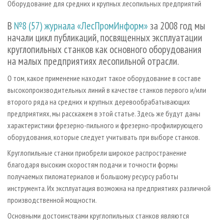
Оборудование для средних и крупных лесопильных предприятий
СУШКА ДРЕВЕСИНЫ
ПЕРСОНЫ
КОНТАКТЫ
РЕКЛАМА
ПРОИЗВОДСТВО ДРЕВЕСНЫХ ПЛИТ
МОБИЛЬНЫЕ ВЫСТАВКИ
В
№8 (57) журнала «ЛесПромИнформ»
за 2008 год мы
РЕКЛАМА НА САЙТЕ
начали цикл публикаций, посвященных эксплуатации
ДЕРЕВЯННОЕ ДОМОСТРОЕНИЕ
ОФИЦИАЛЬНЫЕ ДЕЛЕГАЦИИ
круглопильных станков как основного оборудования
ПРОИЗВОДСТВО МЕБЕЛИ
ПРИОРИТЕТНЫЕ ИНВЕСТПРОЕКТЫ
на малых предприятиях лесопильной отрасли.
БИОЭНЕРГЕТИКА
RUSSIAN FORESTRY REVIEW
О том, какое применение находит такое оборудование в составе
ЦБП
ГАЗЕТА ЛЕСПРОМФОРУМ
высокопроизводительных линий в качестве станков первого и/или
второго ряда на средних и крупных деревообрабатывающих
ИНСТРУМЕНТ И МАТЕРИАЛЫ
БИБЛИОТЕКА СПЕЦИАЛИСТА
предприятиях, мы расскажем в этой статье. Здесь же будут даны
характеристики фрезерно-пильного и фрезерно-профилирующего
оборудования, которые следует учитывать при выборе станков.
Круглопильные станки приобрели широкое распространение
благодаря высоким скоростям подачи и точности формы
получаемых пиломатериалов и большому ресурсу работы
инструмента. Их эксплуатация возможна на предприятиях различной
производственной мощности.
Основными достоинствами круглопильных станков являются