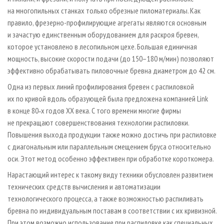
на многопильных станках только обрезные пиломатериалы. Как
правило, фрезерно-профилирующие агрегаты являются основным
и зачастую единственным оборудованием для раскроя бревен,
которое установлено в лесопильном цехе. Большая единичная
мощность, высокие скорости подачи (до 150–180 м/мин) позволяют
эффективно обрабатывать пиловочные бревна диаметром до 42 см.
Одна из первых линий профилирования бревен с распиловкой
их по кривой вдоль образующей была предложена компанией Link
в конце 80‑х годов XX века. С того времени многие фирмы
не прекращают совершенствования технологии распиловки.
Повышения выхода продукции также можно достичь при распиловке
с диагональным или параллельным смещением бруса относительно
оси. Этот метод особенно эффективен при обработке короткомера.
Нарастающий интерес к такому виду техники обусловлен развитием
технических средств вычисления и автоматизации
технологического процесса, а также возможностью распиливать
бревна по индивидуальным поставам в соответствии с их кривизной.
При этом возможно использование при распиловке как специальных