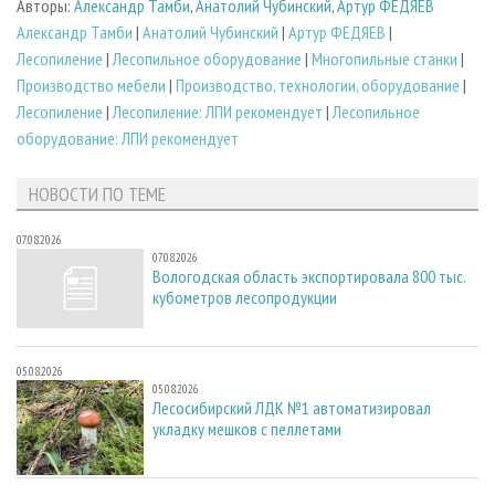
Авторы:
Александр Тамби
,
Анатолий Чубинский
,
Артур ФЕДЯЕВ
Александр Тамби
|
Анатолий Чубинский
|
Артур ФЕДЯЕВ
|
Лесопиление
|
Лесопильное оборудование
|
Многопильные станки
|
Производство мебели
|
Производство, технологии, оборудование
|
Лесопиление
|
Лесопиление: ЛПИ рекомендует
|
Лесопильное
оборудование: ЛПИ рекомендует
НОВОСТИ ПО ТЕМЕ
07.08.2026
07.08.2026
Вологодская область экспортировала 800 тыс.
кубометров лесопродукции
05.08.2026
05.08.2026
Лесосибирский ЛДК №1 автоматизировал
укладку мешков с пеллетами