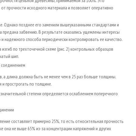
прочности цельной древесины, принимаемой за 100%. Это
т от прочности исходного материала и позволяет оперативно
е. Однако позднее его заменили вышеуказанными стандартами и
 предана забвению. В результате оказались ущемлены интересы
 и надежного способа периодически контролировать ее качество.
 изгиб по трехточечной схеме (рис. 2) контрольных образцов
чатый шип.
ым соединением
, а длина должна быть не менее чем в 25 раз больше толщины.
 и прострогать по толщине.
 в значительной степени определяется ослаблением поперечного
единении
ление составляет примерно 25%, то есть относительная прочность
е она не выше 65% из-за концентрации напряжений и других