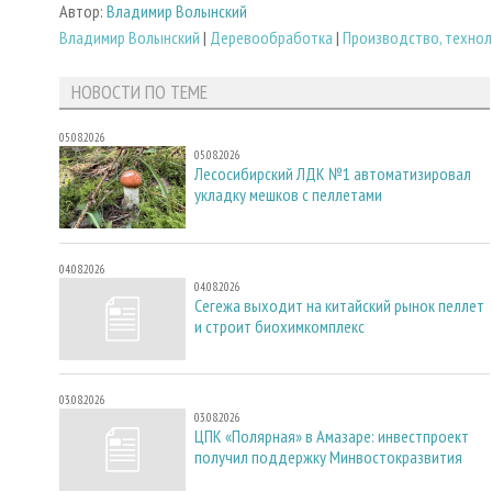
Автор:
Владимир Волынский
Владимир Волынский
|
Деревообработка
|
Производство, технол
НОВОСТИ ПО ТЕМЕ
05.08.2026
05.08.2026
Лесосибирский ЛДК №1 автоматизировал
укладку мешков с пеллетами
04.08.2026
04.08.2026
Сегежа выходит на китайский рынок пеллет
и строит биохимкомплекс
03.08.2026
03.08.2026
ЦПК «Полярная» в Амазаре: инвестпроект
получил поддержку Минвостокразвития