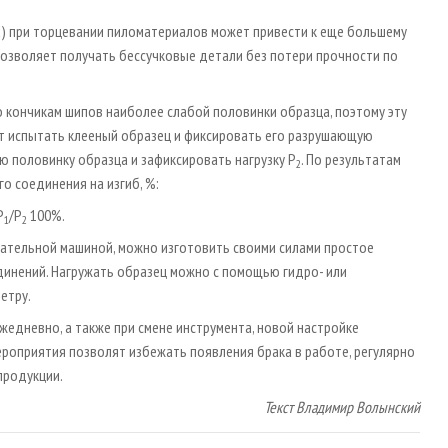
х) при торцевании пиломатериалов может привести к еще большему
озволяет получать бессучковые детали без потери прочности по
о кончикам шипов наиболее слабой половинки образца, поэтому эту
ет испытать клееный образец и фиксировать его разрушающую
ю половинку образца и зафиксировать нагрузку Р
. По результатам
2
о соединения на изгиб, %:
Р
/Р
100%.
1
2
тательной машиной, можно изготовить своими силами простое
инений. Нагружать образец можно с помощью гидро- или
етру.
едневно, а также при смене инструмента, новой настройке
 мероприятия позволят избежать появления брака в работе, регулярно
о продукции.
Текст Владимир Волынский