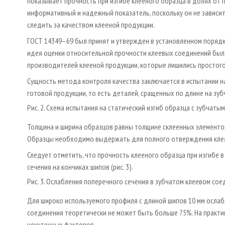
показывает прочность при изгибе клееного образца в долях от 
информативный и надежный показатель, поскольку он не зависи
следить за качеством клееной продукции.
ГОСТ 14349–69 был принят и утвержден в установленном порядк
идея оценки относительной прочности клеевых соединений была
производителей клееной продукции, которые лишились простого
Сущность метода контроля качества заключается в испытании на
готовой продукции, то есть деталей, сращенных по длине на зуб
Рис. 2. Схема испытания на статический изгиб образца с зубчат
Толщина и ширина образцов равны толщине склеенных элементов
Образцы необходимо выдержать для полного отверждения клея
Следует отметить, что прочность клееного образца при изгибе
сечения на кончиках шипов (рис. 3).
Рис. 3. Ослабления поперечного сечения в зубчатом клеевом со
Для широко используемого профиля с длиной шипов 10 мм ослаб
соединения теоретически не может быть больше 75%. На практик
неучтенных факторов.