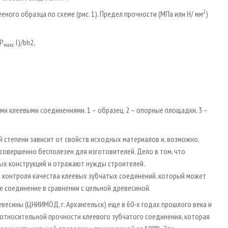
2
ого образца по схеме (рис. 1). Предел прочности (МПа или Н/ мм
)
(Р
l)/bh2,
макс
ыми клеевыми соединениями. 1 – образец, 2 – опорные площадки, 3 –
й степени зависит от свойств исходных материалов и, возможно,
совершенно бесполезен для изготовителей. Дело в том, что
х конструкций и отражают нужды строителей.
контроля качества клеевых зубчатых соединений, который может
е соединение в сравнении с цельной древесиной.
есины (ЦНИИМОД, г. Архангельск) еще в 60-х годах прошлого века и
относительной прочности клеевого зубчатого соединения, которая