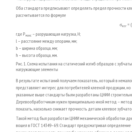
Оба стандарта предписывают определять предел прочности клеен
рассчитывается по формуле
ϭ
= 
изг
где Р
– разрушающая нагрузка, Н;
макс
l – расстояние между опорами, мм;
b – ширина образца, мм;
h – высота образца, мм.
Рис. 1. Схема испытания на статический изгиб образцов с зубчат
нагружающие элементы
В результате испытаний получаем показатель, который в немало
представляет интерес для потребителей клееной продукции, но 
указанные выше стандарты были разработаны ЦНИИ строительны
Деревообработчикам нужен принципиально иной метод – метод 
показать, насколько снижает прочность детали клеевое зубчато
Такой метод был разработан ЦНИИ механической обработки древ
вошел в ГОСТ 14349–69. Стандарт предусматривал определение 