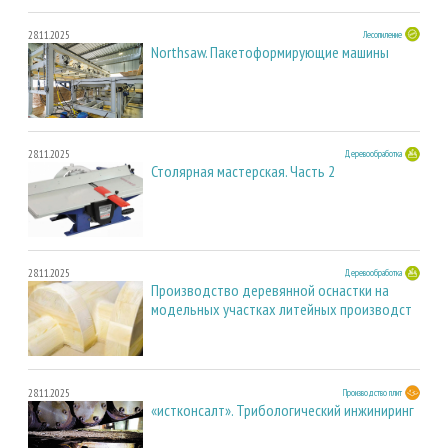
28.11.2025
Лесопиление
Northsaw. Пакетоформирующие машины
28.11.2025
Деревообработка
Столярная мастерская. Часть 2
28.11.2025
Деревообработка
Производство деревянной оснастки на
модельных участках литейных производст
28.11.2025
Производство плит
«истконсалт». Трибологический инжиниринг