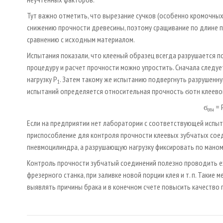
Тут важно отметить, что вырезание сучков (особенно кромочны
снижению прочности древесины, поэтому сращивание по длине п
сравнению с исходным материалом.
Испытания показали, что клееный образец всегда разрушается п
процедуру и расчет прочности можно упростить. Сначала следу
нагрузку Р
. Затем такому же испытанию подвергнуть разрушенну
1
испытаний определяется относительная прочность ϭотн клеевог
ϭ
= 
отн
Если на предприятии нет лаборатории с соответствующей испы
приспособление для контроля прочности клеевых зубчатых соед
пневмоцилиндра, а разрушающую нагрузку фиксировать по маном
Контроль прочности зубчатый соединений полезно проводить еж
фрезерного станка, при заливке новой порции клея и т. п. Такие
выявлять причины брака и в конечном счете повысить качеств