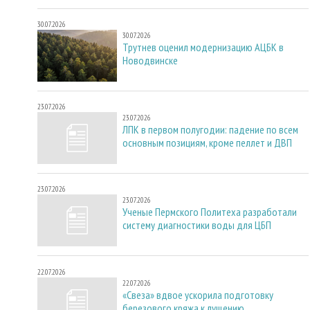
30.07.2026
30.07.2026
Трутнев оценил модернизацию АЦБК в
Новодвинске
23.07.2026
23.07.2026
ЛПК в первом полугодии: падение по всем
основным позициям, кроме пеллет и ДВП
23.07.2026
23.07.2026
Ученые Пермского Политеха разработали
систему диагностики воды для ЦБП
22.07.2026
22.07.2026
«Свеза» вдвое ускорила подготовку
березового кряжа к лущению