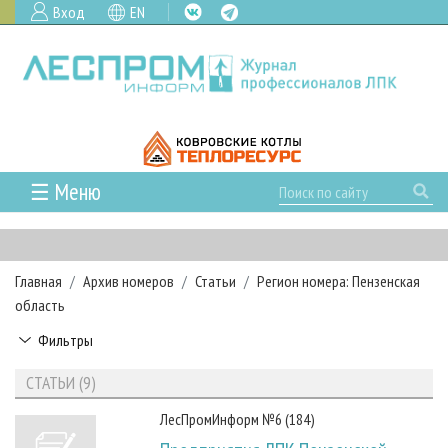
Вход
EN
☰ Меню
ГЛАВНАЯ
РУБРИКИ И ТЕМЫ
Главная
Архив номеров
Статьи
Регион номера: Пензенская
РУБРИКИ ЖУРНАЛА
НОВОСТИ
область
ЛЕСНОЕ ХОЗЯЙСТВО
КАЛЕНДАРЬ СОБЫТИЙ
ПРОЕКТЫ ЛПИ
Фильтры
ЛЕСОЗАГОТОВКА
НОВОСТИ ЛПК
АНАЛИТИКА
АРХИВ
СТАТЬИ (9)
ЛЕСОПИЛЕНИЕ
НОВОСТИ ЖУРНАЛА
ПРЕДПРИЯТИЯ ЛПК
АРХИВ ЖУРНАЛОВ
О ЖУРНАЛЕ
ЛесПромИнформ №6 (184)
ДЕРЕВООБРАБОТКА
НОВОСТИ КОМПАНИЙ
ЛЕСНЫЕ РЕГИОНЫ РОССИИ
СТАТЬИ
ПОДПИСКА
РЕКЛАМОДАТЕЛЯМ