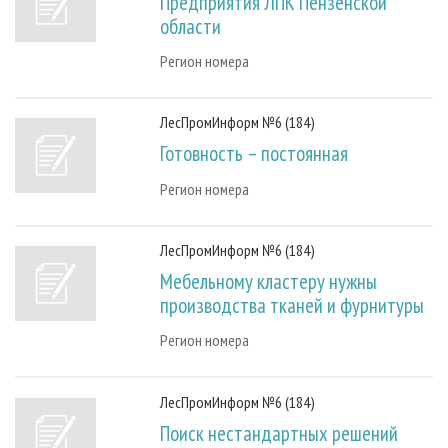
Предприятия ЛПК Пензенской
СУШКА ДРЕВЕСИНЫ
ПЕРСОНЫ
КОНТАКТЫ
РЕКЛАМА
области
ПРОИЗВОДСТВО ДРЕВЕСНЫХ ПЛИТ
МОБИЛЬНЫЕ ВЫСТАВКИ
РЕКЛАМА НА САЙТЕ
Регион номера
ДЕРЕВЯННОЕ ДОМОСТРОЕНИЕ
ОФИЦИАЛЬНЫЕ ДЕЛЕГАЦИИ
ПРОИЗВОДСТВО МЕБЕЛИ
ПРИОРИТЕТНЫЕ ИНВЕСТПРОЕКТЫ
ЛесПромИнформ №6 (184)
БИОЭНЕРГЕТИКА
RUSSIAN FORESTRY REVIEW
Готовность – постоянная
ЦБП
ГАЗЕТА ЛЕСПРОМФОРУМ
Регион номера
ИНСТРУМЕНТ И МАТЕРИАЛЫ
БИБЛИОТЕКА СПЕЦИАЛИСТА
ЛесПромИнформ №6 (184)
Мебельному кластеру нужны
производства тканей и фурнитуры
Регион номера
ЛесПромИнформ №6 (184)
Поиск нестандартных решений