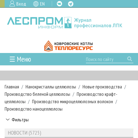
Вход
EN
☰ Меню
ГЛАВНАЯ
РУБРИКИ И ТЕМЫ
Главная
Нанокристаллы целлюлозы
Новые производства
РУБРИКИ ЖУРНАЛА
НОВОСТИ
Производство беленой целлюлозы
Производство крафт-
ЛЕСНОЕ ХОЗЯЙСТВО
КАЛЕНДАРЬ СОБЫТИЙ
целлюлозы
Производство микроцеллюлозных волокон
ПРОЕКТЫ ЛПИ
Производство наноцеллюлозы
ЛЕСОЗАГОТОВКА
НОВОСТИ ЛПК
АНАЛИТИКА
АРХИВ
Фильтры
ЛЕСОПИЛЕНИЕ
НОВОСТИ ЖУРНАЛА
ПРЕДПРИЯТИЯ ЛПК
АРХИВ ЖУРНАЛОВ
О ЖУРНАЛЕ
ДЕРЕВООБРАБОТКА
НОВОСТИ КОМПАНИЙ
ЛЕСНЫЕ РЕГИОНЫ РОССИИ
СТАТЬИ
НОВОСТИ (5725)
ПОДПИСКА
РЕКЛАМОДАТЕЛЯМ