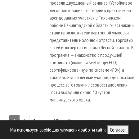
провели двухдневный семинар «Устойчивое
лесопользование: от теории к практике» на
арендованных участках в Тихвинском
районе Ленинградской области. Участниками
стали производители картонной упаковки,
представители молочной отрасли, торговых
сетей и эксперты системы «Лесной эталон». В
программе — знакомство с продукцией
комбината (включая SvetoCopy ECO,
сертифицированную по системе «ЛЭ»), а
также выезд на лесные участки, где показали
процесс заготовки и лесовосстановления.
Гости высадили около 30 кустов
маньчжурского ореха.
1
2
3
...
191
Следующая страница
Мы используем cookie для улучшения работы сайта
Согласен