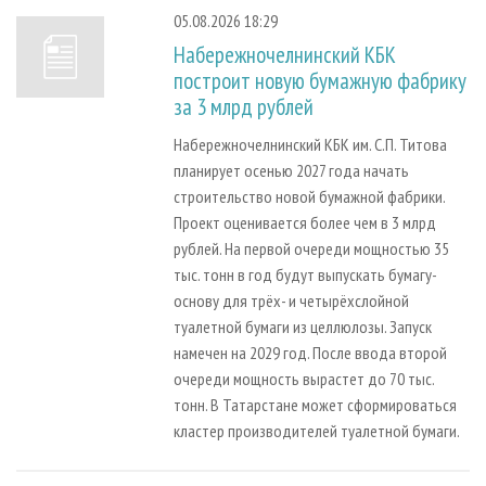
СУШКА ДРЕВЕСИНЫ
ПЕРСОНЫ
КОНТАКТЫ
РЕКЛАМА
05.08.2026 18:29
ПРОИЗВОДСТВО ДРЕВЕСНЫХ ПЛИТ
МОБИЛЬНЫЕ ВЫСТАВКИ
Набережночелнинский КБК
РЕКЛАМА НА САЙТЕ
построит новую бумажную фабрику
ДЕРЕВЯННОЕ ДОМОСТРОЕНИЕ
ОФИЦИАЛЬНЫЕ ДЕЛЕГАЦИИ
за 3 млрд рублей
ПРОИЗВОДСТВО МЕБЕЛИ
ПРИОРИТЕТНЫЕ ИНВЕСТПРОЕКТЫ
Набережночелнинский КБК им. С.П. Титова
БИОЭНЕРГЕТИКА
RUSSIAN FORESTRY REVIEW
планирует осенью 2027 года начать
ЦБП
ГАЗЕТА ЛЕСПРОМФОРУМ
строительство новой бумажной фабрики.
Проект оценивается более чем в 3 млрд
ИНСТРУМЕНТ И МАТЕРИАЛЫ
БИБЛИОТЕКА СПЕЦИАЛИСТА
рублей. На первой очереди мощностью 35
тыс. тонн в год будут выпускать бумагу-
основу для трёх- и четырёхслойной
туалетной бумаги из целлюлозы. Запуск
намечен на 2029 год. После ввода второй
очереди мощность вырастет до 70 тыс.
тонн. В Татарстане может сформироваться
кластер производителей туалетной бумаги.