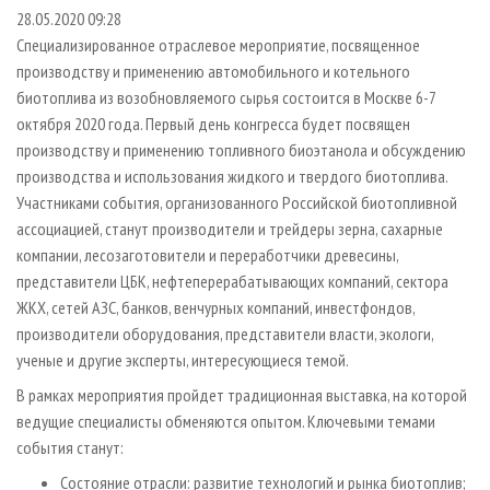
СУШКА ДРЕВЕСИНЫ
ПЕРСОНЫ
КОНТАКТЫ
РЕКЛАМА
28.05.2020 09:28
Специализированное отраслевое мероприятие, посвященное
ПРОИЗВОДСТВО ДРЕВЕСНЫХ ПЛИТ
МОБИЛЬНЫЕ ВЫСТАВКИ
РЕКЛАМА НА САЙТЕ
производству и применению автомобильного и котельного
ДЕРЕВЯННОЕ ДОМОСТРОЕНИЕ
ОФИЦИАЛЬНЫЕ ДЕЛЕГАЦИИ
биотоплива из возобновляемого сырья состоится в Москве 6-7
ПРОИЗВОДСТВО МЕБЕЛИ
октября 2020 года. Первый день конгресса будет посвящен
ПРИОРИТЕТНЫЕ ИНВЕСТПРОЕКТЫ
производству и применению топливного биоэтанола и обсуждению
БИОЭНЕРГЕТИКА
RUSSIAN FORESTRY REVIEW
производства и использования жидкого и твердого биотоплива.
ЦБП
ГАЗЕТА ЛЕСПРОМФОРУМ
Участниками события, организованного Российской биотопливной
ассоциацией, станут производители и трейдеры зерна, сахарные
ИНСТРУМЕНТ И МАТЕРИАЛЫ
БИБЛИОТЕКА СПЕЦИАЛИСТА
компании, лесозаготовители и переработчики древесины,
представители ЦБК, нефтеперерабатывающих компаний, сектора
ЖКХ, сетей АЗС, банков, венчурных компаний, инвестфондов,
производители оборудования, представители власти, экологи,
ученые и другие эксперты, интересующиеся темой.
В рамках мероприятия пройдет традиционная выставка, на которой
ведущие специалисты обменяются опытом. Ключевыми темами
события станут:
Состояние отрасли: развитие технологий и рынка биотоплив;