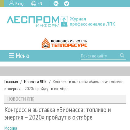
Вход
EN
☰ Меню
ГЛАВНАЯ
РУБРИКИ И ТЕМЫ
Главная
Новости ЛПК
Конгресс и выставка «Биомасса: топливо
РУБРИКИ ЖУРНАЛА
НОВОСТИ
и энергия – 2020» пройдут в октябре
ЛЕСНОЕ ХОЗЯЙСТВО
КАЛЕНДАРЬ СОБЫТИЙ
ПРОЕКТЫ ЛПИ
НОВОСТИ ЛПК
ЛЕСОЗАГОТОВКА
НОВОСТИ ЛПК
АНАЛИТИКА
АРХИВ
Конгресс и выставка «Биомасса: топливо и
ЛЕСОПИЛЕНИЕ
НОВОСТИ ЖУРНАЛА
ПРЕДПРИЯТИЯ ЛПК
АРХИВ ЖУРНАЛОВ
энергия – 2020» пройдут в октябре
О ЖУРНАЛЕ
ДЕРЕВООБРАБОТКА
НОВОСТИ КОМПАНИЙ
ЛЕСНЫЕ РЕГИОНЫ РОССИИ
СТАТЬИ
ПОДПИСКА
РЕКЛАМОДАТЕЛЯМ
Москва