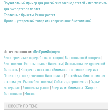
Поучительный пример для российских законодателей и перспективы
для экспортеров пеллет
Топливные брикеты. Рынок растет
Дрова – устаревший товар или современное биотопливо?
Источник новости:
«ЛесПромИнформ»
Биoэнергетика и переработка отходов
|
Биотопливный конгресс
|
Биотопливо
|
Использование биомассы
|
Использование древесной
биомассы
|
Конгресс и выставка «Биомасса: топливо и энергия»
|
Производство древесного биотоплива
|
Российская биотопливная
ассоциация
|
Рынок биотоплива
|
События, мероприятия
|
Сырье,
материалы
|
Экономика, рынок
|
Энергия из биомассы
|
Жидкое
биотопливо
|
Москва
НОВОСТИ ПО ТЕМЕ