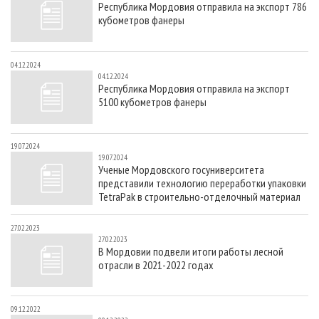
Республика Мордовия отправила на экспорт 786
СУШКА ДРЕВЕСИНЫ
ПЕРСОНЫ
КОНТАКТЫ
РЕКЛАМА
кубометров фанеры
ПРОИЗВОДСТВО ДРЕВЕСНЫХ ПЛИТ
МОБИЛЬНЫЕ ВЫСТАВКИ
РЕКЛАМА НА САЙТЕ
ДЕРЕВЯННОЕ ДОМОСТРОЕНИЕ
ОФИЦИАЛЬНЫЕ ДЕЛЕГАЦИИ
04.12.2024
04.12.2024
ПРОИЗВОДСТВО МЕБЕЛИ
ПРИОРИТЕТНЫЕ ИНВЕСТПРОЕКТЫ
Республика Мордовия отправила на экспорт
5100 кубометров фанеры
БИОЭНЕРГЕТИКА
RUSSIAN FORESTRY REVIEW
ЦБП
ГАЗЕТА ЛЕСПРОМФОРУМ
19.07.2024
ИНСТРУМЕНТ И МАТЕРИАЛЫ
БИБЛИОТЕКА СПЕЦИАЛИСТА
19.07.2024
Ученые Мордовского госуниверситета
представили технологию переработки упаковки
TetraPak в строительно-отделочный материал
27.02.2023
27.02.2023
В Мордовии подвели итоги работы лесной
отрасли в 2021-2022 годах
09.12.2022