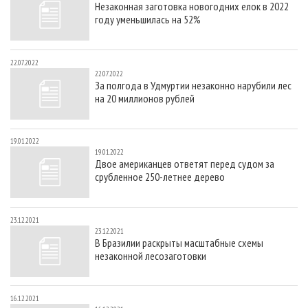
Незаконная заготовка новогодних елок в 2022
СУШКА ДРЕВЕСИНЫ
ПЕРСОНЫ
КОНТАКТЫ
РЕКЛАМА
году уменьшилась на 52%
ПРОИЗВОДСТВО ДРЕВЕСНЫХ ПЛИТ
МОБИЛЬНЫЕ ВЫСТАВКИ
РЕКЛАМА НА САЙТЕ
ДЕРЕВЯННОЕ ДОМОСТРОЕНИЕ
ОФИЦИАЛЬНЫЕ ДЕЛЕГАЦИИ
22.07.2022
22.07.2022
ПРОИЗВОДСТВО МЕБЕЛИ
ПРИОРИТЕТНЫЕ ИНВЕСТПРОЕКТЫ
За полгода в Удмуртии незаконно нарубили лес
на 20 миллионов рублей
БИОЭНЕРГЕТИКА
RUSSIAN FORESTRY REVIEW
ЦБП
ГАЗЕТА ЛЕСПРОМФОРУМ
19.01.2022
ИНСТРУМЕНТ И МАТЕРИАЛЫ
БИБЛИОТЕКА СПЕЦИАЛИСТА
19.01.2022
Двое американцев ответят перед судом за
срубленное 250-летнее дерево
23.12.2021
23.12.2021
В Бразилии раскрыты масштабные схемы
незаконной лесозаготовки
16.12.2021