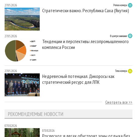
27.05.2026
Регион номера
Стратегически важно. Республика Саха (Якутия)
27.05.2026
В центре внимания
Тенденции и перспективы лесопромышленного
комплекса России
27.05.2026
Тема номера
Недревесный потенциал. Дикоросы как
стратегический ресурс для ЛПК
Смотреть все
РЕКОМЕНДУЕМЫЕ НОВОСТИ
07.08.2026
07.08.2026
Рослесхоз: в лесах обустроят зоны отдыха без