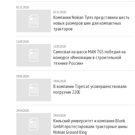
02.11.2020
02.11.2020
Компания Nokian Tyres представила шесть
новых размеров шин для компактных
тракторов
11.09.2020
11.09.2020
Самосвал на шасси MAN TGS победил на
конкурсе «Инновации в строительной
технике России»
19.06.2020
19.06.2020
В компании Tigercat усовершенствовали
погрузчик 220E
29.04.2020
29.04.2020
Кильский университет и компания Blunk
GmbH протестировали тракторные шины
Nokian Ground King