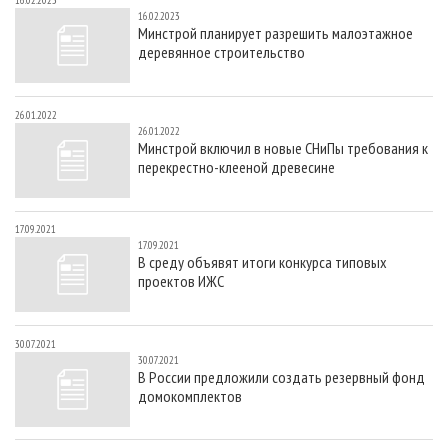
16.02.2023
СУШКА ДРЕВЕСИНЫ
ПЕРСОНЫ
КОНТАКТЫ
РЕКЛАМА
16.02.2023
Минстрой планирует разрешить малоэтажное
ПРОИЗВОДСТВО ДРЕВЕСНЫХ ПЛИТ
МОБИЛЬНЫЕ ВЫСТАВКИ
РЕКЛАМА НА САЙТЕ
деревянное строительство
ДЕРЕВЯННОЕ ДОМОСТРОЕНИЕ
ОФИЦИАЛЬНЫЕ ДЕЛЕГАЦИИ
ПРОИЗВОДСТВО МЕБЕЛИ
ПРИОРИТЕТНЫЕ ИНВЕСТПРОЕКТЫ
26.01.2022
26.01.2022
БИОЭНЕРГЕТИКА
RUSSIAN FORESTRY REVIEW
Минстрой включил в новые СНиПы требования к
перекрестно-клееной древесине
ЦБП
ГАЗЕТА ЛЕСПРОМФОРУМ
ИНСТРУМЕНТ И МАТЕРИАЛЫ
БИБЛИОТЕКА СПЕЦИАЛИСТА
17.09.2021
17.09.2021
В среду объявят итоги конкурса типовых
проектов ИЖС
30.07.2021
30.07.2021
В России предложили создать резервный фонд
домокомплектов