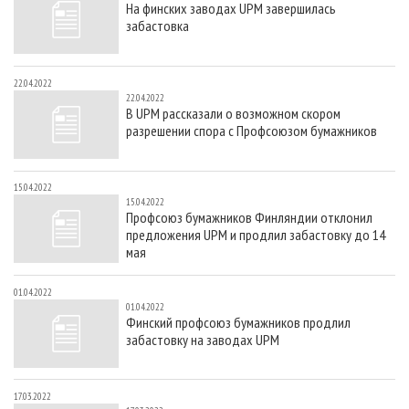
На финских заводах UPM завершилась
СУШКА ДРЕВЕСИНЫ
ПЕРСОНЫ
КОНТАКТЫ
РЕКЛАМА
забастовка
ПРОИЗВОДСТВО ДРЕВЕСНЫХ ПЛИТ
МОБИЛЬНЫЕ ВЫСТАВКИ
РЕКЛАМА НА САЙТЕ
ДЕРЕВЯННОЕ ДОМОСТРОЕНИЕ
ОФИЦИАЛЬНЫЕ ДЕЛЕГАЦИИ
22.04.2022
22.04.2022
ПРОИЗВОДСТВО МЕБЕЛИ
ПРИОРИТЕТНЫЕ ИНВЕСТПРОЕКТЫ
В UPM рассказали о возможном скором
разрешении спора с Профсоюзом бумажников
БИОЭНЕРГЕТИКА
RUSSIAN FORESTRY REVIEW
ЦБП
ГАЗЕТА ЛЕСПРОМФОРУМ
15.04.2022
ИНСТРУМЕНТ И МАТЕРИАЛЫ
БИБЛИОТЕКА СПЕЦИАЛИСТА
15.04.2022
Профсоюз бумажников Финляндии отклонил
предложения UPM и продлил забастовку до 14
мая
01.04.2022
01.04.2022
Финский профсоюз бумажников продлил
забастовку на заводах UPM
17.03.2022