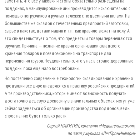
заметить, что все упаковки и стопы обязательно размещены на
поддонах, а манипулирование ими производится исключительно с
помощью погрузчиков и ручных тележек с подъемными вилами. На
большинстве же складов отечественных предприятий заготовки,
сырье в пакетах, детали машин и т.п., как правило, лежат на полу. А
это свидетельствует о том, что предметы и товары перемещаются
вручную. Причина — незнание правил организации складского
хранения товаров и псевдоэкономия на транспорте для
перемещения грузов. Неудивительно, что у нас в стране деревянные
поддоны пока еще мало востребованы.
Но постепенно современные технологии складирования и хранения
продукции все шире внедряются в практику российских предприятий.
А те производственники, которые имеют возможность получать
достаточно дешевую древесину в значительных объемах, могут уже
сейчас задуматься об организации производства поддонов, ведь
спрос на них будет только расти.
Сергей НИКИТИН, компания «Медиатехнологии»,
по заказу журнала «ЛесПромИнформ»