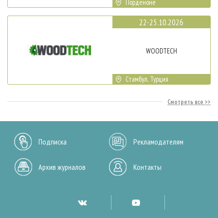
Порденоне
22-25.10.2026
WOODTECH
Стамбул, Турция
Смотреть все
Подписка
Рекламодателям
Архив журналов
Контакты