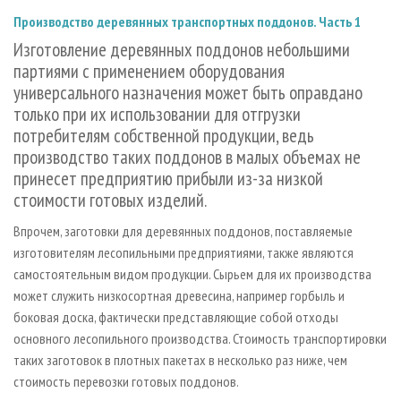
СУШКА ДРЕВЕСИНЫ
ПЕРСОНЫ
КОНТАКТЫ
РЕКЛАМА
Производство деревянных транспортных поддонов. Часть 1
ПРОИЗВОДСТВО ДРЕВЕСНЫХ ПЛИТ
МОБИЛЬНЫЕ ВЫСТАВКИ
РЕКЛАМА НА САЙТЕ
Изготовление деревянных поддонов небольшими
партиями с применением оборудования
ДЕРЕВЯННОЕ ДОМОСТРОЕНИЕ
ОФИЦИАЛЬНЫЕ ДЕЛЕГАЦИИ
универсального назначения может быть оправдано
ПРОИЗВОДСТВО МЕБЕЛИ
ПРИОРИТЕТНЫЕ ИНВЕСТПРОЕКТЫ
только при их использовании для отгрузки
БИОЭНЕРГЕТИКА
RUSSIAN FORESTRY REVIEW
потребителям собственной продукции, ведь
производство таких поддонов в малых объемах не
ЦБП
ГАЗЕТА ЛЕСПРОМФОРУМ
принесет предприятию прибыли из-за низкой
ИНСТРУМЕНТ И МАТЕРИАЛЫ
БИБЛИОТЕКА СПЕЦИАЛИСТА
стоимости готовых изделий.
Впрочем, заготовки для деревянных поддонов, поставляемые
изготовителям лесопильными предприятиями, также являются
самостоятельным видом продукции. Сырьем для их производства
может служить низкосортная древесина, например горбыль и
боковая доска, фактически представляющие собой отходы
основного лесопильного производства. Стоимость транспортировки
таких заготовок в плотных пакетах в несколько раз ниже, чем
стоимость перевозки готовых поддонов.