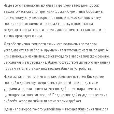
Чаще всего технология включает скрепление гвоздями досок
верхнего настила с поперечными досками; крепление бобышек к
полученному узлу; переворот поддона и присоединение к нему
гвоздями досок нижнего настила. Сколотку выполняют на
отдельных полуавтоматических и автоматических станках или на
линиях проходного типа.
Для обеспечения точности взаимного положения заготовки
укладываются в шаблоны вручную из загрузочных магазинов (рис. 4)
или с помощью механизма, действующего в автоматическом режиме.
Заполненный заготовками шаблон посредством шагового механизма
продвигается в станках под гвоздезабивные устройства.
Надо сказать, что термин «гвоздезабивные» неточен. Внедрение
гвоздей в древесину соединяемых деталей производится не
ударами, а вдавливанием за счет воздействия гидравлических
цилиндров на головки гвоздей. Подача гвоздей осуществляется из
вибробункеров по гибким пластмассовым трубкам.
Один из примеров такого устройства — гвоздезабивной станок для