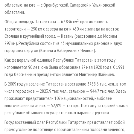
областью, на юге — с Оренбургской, Самарской и Ульяновской
областями.
Общая площадь Татарстана — 67 836 км², протяженность
территории — 290 км с севера на юг и 460 км с запада на восток.
Столица и крупнейший город — Казань (расстояние до Москвы
797 км). Республика состоит из 43 муниципальных районов и двух
городских округов (Казани и Набережных Челнов).
Как федеральной единице Республике Татарстан в этом году
исполняется 90 лет: она была образована 27 мая 1920 года. С 1991
года бессменным президентом является Минтимер Шаймиев.
В 2009 году население Татарстана составило 3768,6 тыс. чел., в том
числе городское — 2823,9 тыс. чел., сельское — 944,7 тыс. чел. Здесь
проживают представители 107 национальностей, наиболее
многочисленная из них — 52,9% — татары. Поэтому татарский язык в
республике объявлен государственным наравне с русским.
Государственный флаг Республики Татарстан представляет собой
прямоугольное полотнище с горизонтальными полосами зеленого,