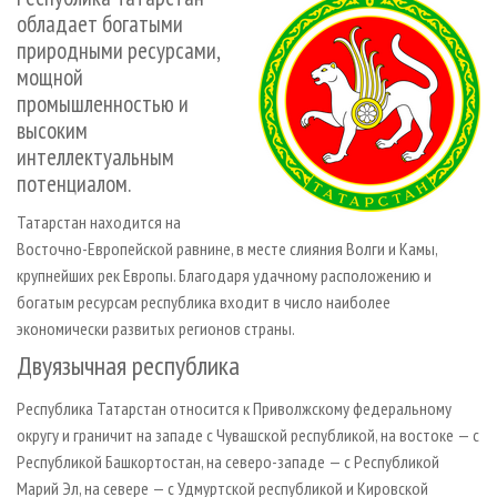
СУШКА ДРЕВЕСИНЫ
ПЕРСОНЫ
КОНТАКТЫ
РЕКЛАМА
обладает богатыми
природными ресурсами,
ПРОИЗВОДСТВО ДРЕВЕСНЫХ ПЛИТ
МОБИЛЬНЫЕ ВЫСТАВКИ
РЕКЛАМА НА САЙТЕ
мощной
ДЕРЕВЯННОЕ ДОМОСТРОЕНИЕ
ОФИЦИАЛЬНЫЕ ДЕЛЕГАЦИИ
промышленностью и
ПРОИЗВОДСТВО МЕБЕЛИ
ПРИОРИТЕТНЫЕ ИНВЕСТПРОЕКТЫ
высоким
интеллектуальным
БИОЭНЕРГЕТИКА
RUSSIAN FORESTRY REVIEW
потенциалом.
ЦБП
ГАЗЕТА ЛЕСПРОМФОРУМ
Татарстан находится на
ИНСТРУМЕНТ И МАТЕРИАЛЫ
БИБЛИОТЕКА СПЕЦИАЛИСТА
Восточно-Европейской равнине, в месте слияния Волги и Камы,
крупнейших рек Европы. Благодаря удачному расположению и
богатым ресурсам республика входит в число наиболее
экономически развитых регионов страны.
Двуязычная республика
Республика Татарстан относится к Приволжскому федеральному
округу и граничит на западе с Чувашской республикой, на востоке — с
Республикой Башкортостан, на северо-западе — с Республикой
Марий Эл, на севере — с Удмуртской республикой и Кировской