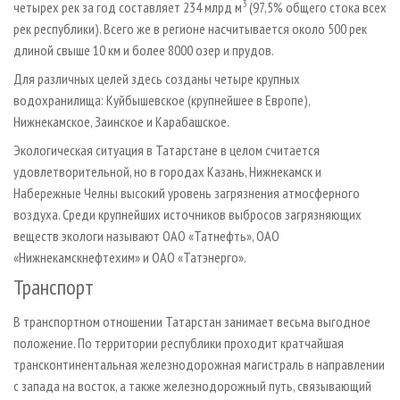
3
четырех рек за год составляет 234 млрд м
(97,5% общего стока всех
рек республики). Всего же в регионе насчитывается около 500 рек
длиной свыше 10 км и более 8000 озер и прудов.
Для различных целей здесь созданы четыре крупных
водохранилища: Куйбышевское (крупнейшее в Европе),
Нижнекамское, Заинское и Карабашское.
Экологическая ситуация в Татарстане в целом считается
удовлетворительной, но в городах Казань, Нижнекамск и
Набережные Челны высокий уровень загрязнения атмосферного
воздуха. Среди крупнейших источников выбросов загрязняющих
веществ экологи называют ОАО «Татнефть», ОАО
«Нижнекамскнефтехим» и ОАО «Татэнерго».
Транспорт
В транспортном отношении Татарстан занимает весьма выгодное
положение. По территории республики проходит кратчайшая
трансконтинентальная железнодорожная магистраль в направлении
с запада на восток, а также железнодорожный путь, связывающий