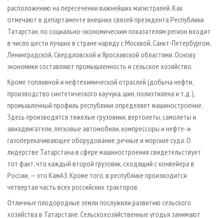
расположению на пересечении важнейших магистралей. Как
отмечают в департаменте внешних связей президента Республики
Татарстан, по социально-экономическим показателям регион входит
в число шести лучших в стране наряду с Москвой, Санкт-Петербургом,
Ленинградской, Свердловской и Ярославской областями. Основу
экономики составляют промышленность и сельское хозяйство.
Кроме топливной и нефтехимической отраслей (добыча нефти,
производство синтетического каучука, шин, полиэтилена и т.д.),
промышленный профиль республики определяет машиностроение.
Здесь производятся тяжелые грузовики, вертолеты, самолеты и
авиадвигатели, легковые автомобили, компрессоры и нефте- и
газоперекачивающее оборудование, речные и морские суда. О
лидерстве Татарстана в сфере машиностроения свидетельствует
тот факт, что каждый второй грузовик, сходящий с конвейера в
России, — это КамАЗ. Кроме того, в республике производится
четвертая часть всех российских тракторов.
Отличные плодородные земли послужили развитию сельского
хозяйства в Татарстане. Сельскохозяйственные угодья занимают