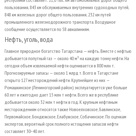
республики составляет: 21,0 тыс. км автомобильных дорог общего
пользования, 843 км обслуживаемых внутренних судоходных путей,
848 км железных дорог общего пользования, 232 км путей
промышленного железнодорожного транспорта. Воздушное
сообщение осуществляется по 58 авиалиниям.
Нефть, уголь, вода
Главное природное богатство Татарстана — нефть. Вместе с нефтью
добывается попутный газ — около 40 м³ на каждую тонну нефти. На
сегодня объем извлекаемой нефти оценивается в 800 млн т.
Прогнозируемые запасы — около 1 млрд т. Всего в Татарстане
открыто 127 месторождений нефти. Крупнейшее из них —
Ромашкинское (Лениногорский район) эксплуатируется уже больше
60 лет и ежегодно дает 15 млн т нефти. Всего же в республике
добывается около 32 млн т нефти в год. К крупным нефтяным
месторождениям относятся также Новоелховское, Бавлинское,
Первомайское, Бондюжское, Елабужское, Собачинское. По оценкам
экспертов, вероятный срок полного истощения запасов нефти
составляет 30−40 лет.