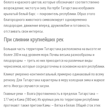
белого и красного цветов, которые обозначают соответственно
возрождение, чистоту и силу. На гербе Татарстана изображен
крылатый белый барс — покровитель республики. Образ этого
благородного животного символизирует одновременно
плодородие, движение вперед, дружелюбие и готовность
отстаивать свои интересы.
При слиянии крупнейших рек
Большая часть территории Татарстана расположена на высоте не
более 200 м над уровнем моря. Почвы весьма разнообразны и
плодородны — треть из них приходится на различные виды
черноземов, которые сосредоточены в основном на юге республики.
Климат умеренно-континентальный, примерно одинаковый по всему
региону. Для Татарстана характерны в меру холодная зима и жаркое
лето. Иногда случаются засухи.
Главные реки — Волга (протяженность в пределах Татарстана —
177 км) и Кама (380 км). Из крупных рек по территории республики
протекают также притоки Камы — Вятка и Белая. Общий сток этих