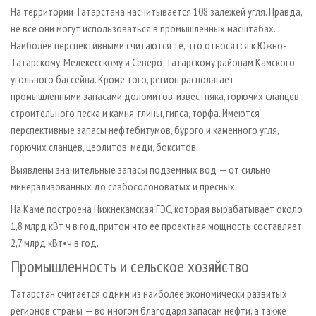
На территории Татарстана насчитывается 108 залежей угля. Правда,
не все они могут использоваться в промышленных масштабах.
Наиболее перспективными считаются те, что относятся к Южно-
Татарскому, Мелекесскому и Северо-Татарскому районам Камского
угольного бассейна. Кроме того, регион располагает
промышленными запасами доломитов, известняка, горючих сланцев,
строительного песка и камня, глины, гипса, торфа. Имеются
перспективные запасы нефтебитумов, бурого и каменного угля,
горючих сланцев, цеолитов, меди, бокситов.
Выявлены значительные запасы подземных вод — от сильно
минерализованных до слабосолоноватых и пресных.
На Каме построена Нижнекамская ГЭС, которая вырабатывает около
1,8 млрд кВт ч в год, притом что ее проектная мощность составляет
2,7 млрд кВт•ч в год.
Промышленность и сельское хозяйство
Татарстан считается одним из наиболее экономически развитых
регионов страны — во многом благодаря запасам нефти, а также