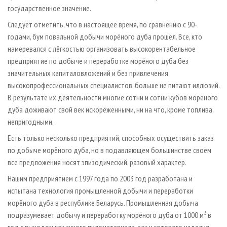
государственное значение.
Следует отметить, что в настоящее время, по сравнению с 90-
годами, бум повальной добычи морёного дуба прошёл. Все, кто
намеревался с лёгкостью организовать высокорентабельное
предприятие по добыче и переработке морёного дуба без
значительных капиталовложений и без привлечения
высокопрофессиональных специалистов, больше не питают иллюзий.
В результате их деятельности многие сотни и сотни кубов морёного
дуба доживают свой век искорёженными, ни на что, кроме топлива,
непригодными.
Есть только несколько предприятий, способных осуществить заказ
по добыче морёного дуба, но в подавляющем большинстве своём
все предложения носят эпизодический, разовый характер.
Нашим предприятием с 1997 года по 2003 год разработана и
испытана технология промышленной добычи и переработки
морёного дуба в республике Беларусь. Промышленная добыча
3
подразумевает добычу и переработку морёного дуба от 1000 м
в