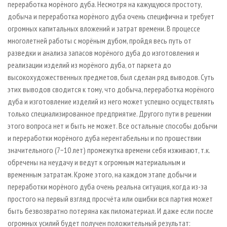
переработка морёного дуба. Несмотря на кажущуюся простоту,
добыча и переработка морёного дуба очень специфична и требует
огромных капитальных вложений и затрат времени. В процессе
многолетней работы с морёным дубом, пройдя весь путь от
разведки и анализа запасов морёного дуба до изготовления и
реализации изделий из морёного дуба, от паркета до
высокохудожественных предметов, был сделан ряд выводов. Суть
этих выводов сводится к тому, что добыча, переработка морёного
дуба и изготовление изделий из него может успешно осуществлять
только специализированное предприятие. Другого пути в решении
этого вопроса нет и быть не может. Все остальные способы добычи
и переработки морёного дуба нерентабельны и по прошествии
значительного (7−10 лет) промежутка времени себя изживают, т. к.
обречены на неудачу и ведут к огромным материальным и
временным затратам. Кроме этого, на каждом этапе добычи и
переработки морёного дуба очень реальна ситуация, когда из-за
простого на первый взгляд просчёта или ошибки вся партия может
быть безвозвратно потеряна как пиломатериал. И даже если после
огромных усилий будет получен положительный результат: