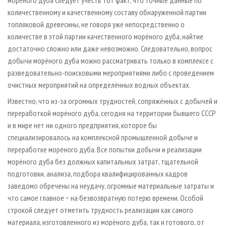
морёного дуба следует учесть тот факт, что точные данные по
количественному и качественному составу обнаруженной партии
топляковой древесины, не говоря уже непосредственно о
количестве в этой партии качественного морёного дуба, найтие
достаточно сложно или даже невозможно. Следовательно, вопрос
добычи морёного дуба можно рассматривать только в комплексе с
разведовательно-поисковыми мероприятиями либо с проведением
очистных мероприятий на определённых водных объектах.
Известно, что из-за огромных трудностей, сопряжённых с добычей и
переработкой морёного дуба, сегодня на территории бывшего СССР
и в мире нет ни одного предприятия, которое бы
специализировалось на комплексной промышленной добыче и
переработке морёного дуба. Все попытки добычи и реализации
морёного дуба без должных капитальных затрат, тщательной
подготовки, анализа, подбора квалифицированных кадров
заведомо обречены на неудачу, огромные материальные затраты и
что самое главное − на безвозвратную потерю времени. Особой
строкой следует отметить трудность реализации как самого
материала, изготовленного из морёного дуба, так и готового, от