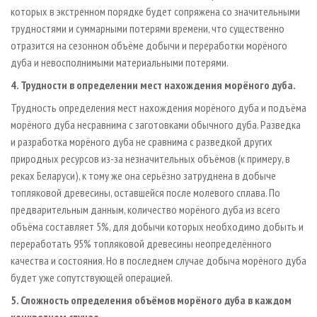
которых в экстренном порядке будет сопряжена со значительными
трудностями и суммарными потерями времени, что существенно
отразится на сезонном объёме добычи и переработки морёного
дуба и невосполнимыми материальными потерями.
4. Трудности в определении мест нахождения морёного дуба.
Трудность определения мест нахождения морёного дуба и подъёма
морёного дуба несравнима с заготовками обычного дуба. Разведка
и разработка морёного дуба не сравнима с разведкой других
природных ресурсов из-за незначительных объёмов (к примеру, в
реках Беларуси), к тому же она серьёзно затруднена в добыче
топляковой древесины, оставшейся после молевого сплава. По
предварительным данным, количество морёного дуба из всего
объёма составляет 5%, для добычи которых необходимо добыть и
переработать 95% топляковой древесины неопределённого
качества и состояния. Но в последнем случае добыча морёного дуба
будет уже сопутствующей операцией.
5. Сложность определения объёмов морёного дуба в каждом