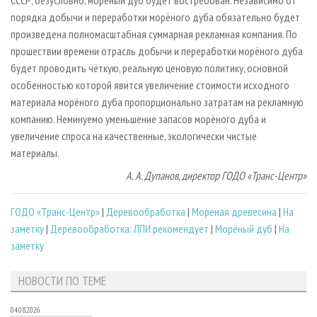
СССР, безусловно, морёный дуб будет востребован. Независимо от
порядка добычи и переработки морёного дуба обязательно будет
произведена полномасштабная суммарная рекламная компания. По
прошествии времени отрасль добычи и переработки морёного дуба
будет проводить чёткую, реальную ценовую политику, основной
особенностью которой явится увеличение стоимости исходного
материала морёного дуба пропорционально затратам на рекламную
компанию. Неминуемо уменьшение запасов морёного дуба и
увеличение спроса на качественные, экологически чистые
материалы.
А. А. Дупанов, директор ГОДО «Транс-Центр»
ГОДО «Транс-Центр»
|
Деревообработка
|
Мореная древесина
|
На
заметку
|
Деревообработка: ЛПИ рекомендует
|
Морёный дуб
|
На
заметку
НОВОСТИ ПО ТЕМЕ
04.08.2026