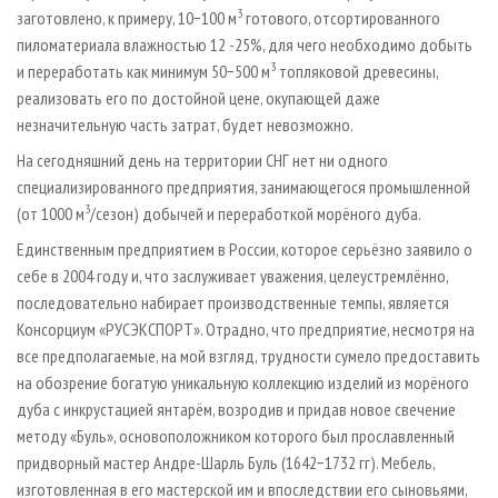
3
заготовлено, к примеру, 10−100 м
готового, отсортированного
пиломатериала влажностью 12 -25%, для чего необходимо добыть
3
и переработать как минимум 50−500 м
топляковой древесины,
реализовать его по достойной цене, окупающей даже
незначительную часть затрат, будет невозможно.
На сегодняшний день на территории СНГ нет ни одного
специализированного предприятия, занимающегося промышленной
3
(от 1000 м
/сезон) добычей и переработкой морёного дуба.
Единственным предприятием в России, которое серьёзно заявило о
себе в 2004 году и, что заслуживает уважения, целеустремлённо,
последовательно набирает производственные темпы, является
Консорциум «РУСЭКСПОРТ». Отрадно, что предприятие, несмотря на
все предполагаемые, на мой взгляд, трудности сумело предоставить
на обозрение богатую уникальную коллекцию изделий из морёного
дуба с инкрустацией янтарём, возродив и придав новое свечение
методу «Буль», основоположником которого был прославленный
придворный мастер Андре-Шарль Буль (1642−1732 гг). Мебель,
изготовленная в его мастерской им и впоследствии его сыновьями,