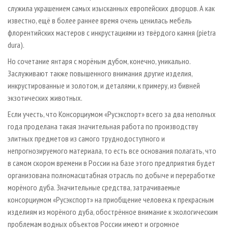
служила украшением самых изысканных европейских дворцов. А как
известно, ещё в более раннее время очень ценилась мебель
флорентийских мастеров с инкрустациями из твёрдого камня (pietra
dura).
Но сочетание янтаря с морёным дубом, конечно, уникально.
Заслуживают также повышенного внимания другие изделия,
инкрустированные и золотом, и деталями, к примеру, из бивней
экзотических животных.
Если учесть, что Консорциумом «Русэкспорт» всего за два неполных
года проделана такая значительная работа по производству
элитных предметов из самого труднодоступного и
непрогнозируемого материала, то есть все основания полагать, что
в самом скором времени в России на базе этого предприятия будет
организована полномасштабная отрасль по добыче и переработке
морёного дуба. Значительные средства, затрачиваемые
консорциумом «Русэкспорт» на приобщение человека к прекрасным
изделиям из морёного дуба, обострённое внимание к экологическим
проблемам водных объектов России имеют и огромное