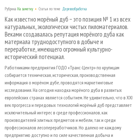
СУШКА ДРЕВЕСИНЫ
ПЕРСОНЫ
КОНТАКТЫ
РЕКЛАМА
Рубрика
На заметку
•
Статья по теме
Деревообработка
ПРОИЗВОДСТВО ДРЕВЕСНЫХ ПЛИТ
МОБИЛЬНЫЕ ВЫСТАВКИ
РЕКЛАМА НА САЙТЕ
Как известно морёный дуб − это позиция № 1 из всех
ДЕРЕВЯННОЕ ДОМОСТРОЕНИЕ
ОФИЦИАЛЬНЫЕ ДЕЛЕГАЦИИ
натуральных, экологически чистых пиломатериалов.
Веками создавалась репутация морёного дуба как
ПРОИЗВОДСТВО МЕБЕЛИ
ПРИОРИТЕТНЫЕ ИНВЕСТПРОЕКТЫ
материала труднодоступного в добыче и
БИОЭНЕРГЕТИКА
RUSSIAN FORESTRY REVIEW
переработке, имеющего огромный культурно-
ЦБП
исторический потенциал.
ГАЗЕТА ЛЕСПРОМФОРУМ
ИНСТРУМЕНТ И МАТЕРИАЛЫ
БИБЛИОТЕКА СПЕЦИАЛИСТА
Работниками предприятия ГОДО «Транс-Центр» по крупицам
собирается техническая, историческая, производственная
информация о морёном дубе, проводятся маркетинговые
исследования. На сегодня находка морёного дуба в развитых
европейских странах является событием. Не удивительно, что в XXI
век прогресса и передовых технологий морёный дуб представляет
исключительный интерес в среде профессионалов, как
производителей элитных предметов и мебели, так и среди
профессионалов лесопереработчиков. Но далеко не каждому
предприятию доступно и по силе качественная добыча и