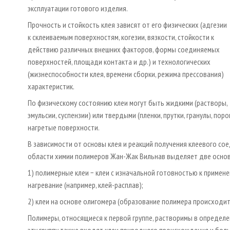
эксплуатации готового изделия.
Прочность и стойкость клея зависят от его физических (адгезии
к склеиваемым поверхностям, когезии, вязкости, стойкости к
действию различных внешних факторов, формы соединяемых
поверхностей, площади контакта и др.) и технологических
(жизнеспособности клея, времени сборки, режима прессования)
характеристик.
По физическому состоянию клеи могут быть жидкими (растворы,
эмульсии, суспензии) или твердыми (пленки, прутки, гранулы, по
нагретые поверхности.
В зависимости от основы клея и реакций получения клеевого со
области химии полимеров Жан-Жак Вильнав выделяет две основ
1) полимерные клеи − клеи с изначальной готовностью к примене
нагревание (например, клей-расплав);
2) клеи на основе олигомера (образование полимера происходи
Полимеры, относящиеся к первой группе, растворимы в определе
эту группу также входят клеи природного происхождения и бол