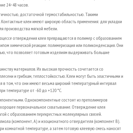
ие 24−48 часов.
тичностью, достаточной термостабильностью. Такими
. Контактные клеи имеют широкую область применения: для укладки
ля производства мягкой мебели.
роцессе отверждения клея превращаются в полимер с образованием
типом химической реакции: полимеризация или поликонденсация. Они
тью, что позволяет готовым изделиям выдерживать большие
инству материалов. Их высокая прочность сочетается со
плесени и грибкам, теплостойкостью. Клеи могут быть эластичными и
я в том, что они имеют весьма широкий температурный интервал
ри температуре от -60 до +120 °С.
мпонентными. Однокомпонентные состоят из преполимеров
 хорошее первоначальное схватывание. Отверждение клея
агой с образованием перекрестных молекулярных связей.
иола (компонент, А) и изоционатного отвердителя (компонент В).
ри комнатной температуре, а затем готовую клеевую смесь наносят