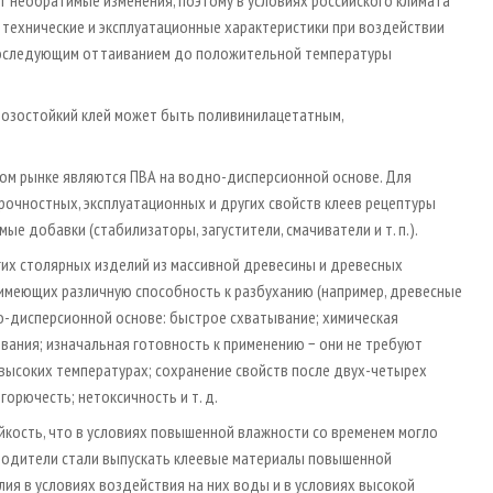
 технические и эксплуатационные характеристики при воздействии
 последующим оттаиванием до положительной температуры
озостойкий клей может быть поливинилацетатным,
ом рынке являются ПВА на водно-дисперсионной основе. Для
рочностных, эксплуатационных и других свойств клеев рецептуры
 добавки (стабилизаторы, загустители, смачиватели и т. п.).
гих столярных изделий из массивной древесины и древесных
имеющих различную способность к разбуханию (например, древесные
но-дисперсионной основе: быстрое схватывание; химическая
ования; изначальная готовность к применению − они не требуют
 высоких температурах; сохранение свойств после двух-четырех
горючесть; нетоксичность и т. д.
кость, что в условиях повышенной влажности со временем могло
зводители стали выпускать клеевые материалы повышенной
ия в условиях воздействия на них воды и в условиях высокой