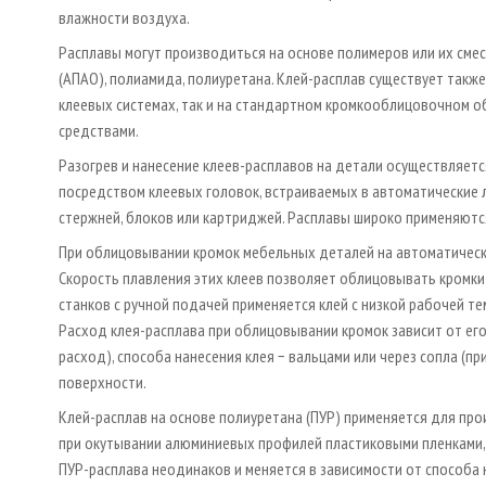
влажности воздуха.
Расплавы могут производиться на основе полимеров или их сме
(АПАО), полиамида, полиуретана. Клей-расплав существует также
клеевых системах, так и на стандартном кромкооблицовочном 
средствами.
Разогрев и нанесение клеев-расплавов на детали осуществляетс
посредством клеевых головок, встраиваемых в автоматические ли
стержней, блоков или картриджей. Расплавы широко применяютс
При облицовывании кромок мебельных деталей на автоматически
Скорость плавления этих клеев позволяет облицовывать кромк
станков с ручной подачей применяется клей с низкой рабочей т
Расход клея-расплава при облицовывании кромок зависит от его
расход), способа нанесения клея − вальцами или через сопла (п
поверхности.
Клей-расплав на основе полиуретана (ПУР) применяется для про
при окутывании алюминиевых профилей пластиковыми пленками, 
ПУР-расплава неодинаков и меняется в зависимости от способа 