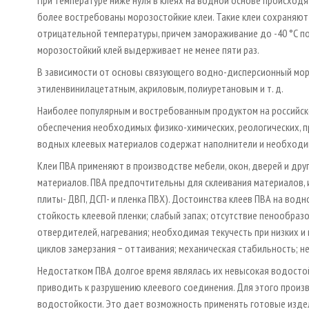
более востребованы морозостойкие клеи. Такие клеи сохраняют
отрицательной температуры, причем замораживание до -40 °С
морозостойкий клей выдерживает не менее пяти раз.
В зависимости от основы связующего водно-дисперсионный мор
этиленвинилацетатным, акриловым, полиуретановым и т. д.
Наиболее популярным и востребованным продуктом на российск
обеспечения необходимых физико-химических, реологических, п
водных клеевых материалов содержат наполнители и необходимые
Клеи ПВА применяют в производстве мебели, окон, дверей и дру
материалов. ПВА предпочтительны для склеивания материалов, 
плиты- ДВП, ДСП- и пленка ПВХ). Достоинства клеев ПВА на вод
стойкость клеевой пленки; слабый запах; отсутствие пенообраз
отвердителей, нагревания; необходимая текучесть при низких и
циклов замерзания − оттаивания; механическая стабильность; не
Недостатком ПВА долгое время являлась их невысокая водостой
приводить к разрушению клеевого соединения. Для этого прои
водостойкости. Это дает возможность применять готовые издел