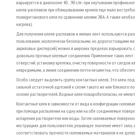
варьируется в диапазоне 40…90 г/м
, при окутывании профильно
3
клеев-расплавов при облицовывании кромок еще мало востребов
полиуретанового клея по сравнению клеями ЭВА. А также необх
нагрева).
Для получения клеев-расплавов и липких лент используются раз
пользования, экологически безопасными, но дорогостоящими ма
акриловых дисперсий) можно в широких пределах варьировать с
довольно прочные клеевые соединения. Применение таких лент 
отверстий, установку крепежа, очистку поверхности от следов 
невредимыми, а линия соединения почти незаметна, что обеспе
Особо следует выделить группу контактных клеев. Это клеи, п
сильной остаточной адгезией к слоям такого же или близкого по
основе растворителей. Водные клеи пожаробезопасны, не имеют
Контактные клеи в зависимости от вида и конфигурации склеива
при помощи распыления на одну или на обе соединяемые поверх
испарения растворителя или воды. Затем склеиваемые поверхнос
инструкциях для пользователя, решающее значение имеет сила,
соответствовать прочности склеиваемых материалов и не допу