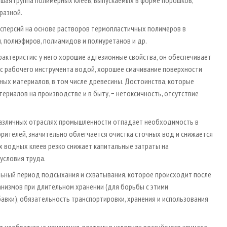
разной.
сперсий на основе растворов термопластичных полимеров в
, полиэфиров, полиамидов и полиуретанов и др.
ктеристик: у него хорошие адгезионные свойства, он обеспечивает
 с рабочего инструмента водой, хорошее смачивание поверхности
ных материалов, в том числе древесины. Достоинства, которые
риалов на производстве и в быту, − нетоксичность, отсутствие
различных отраслях промышленности отпадает необходимость в
рителей, значительно облегчается очистка сточных вод и снижается
 водных клеев резко снижает капитальные затраты на
условия труда.
льный период подсыхания и схватывания, которое происходит после
анизмов при длительном хранении (для борьбы с этими
авки), обязательность транспортировки, хранения и использования
т необратимые изменения, поэтому в условиях российского климата