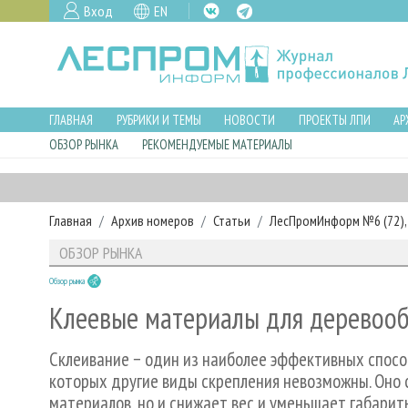
Вход
EN
ГЛАВНАЯ
РУБРИКИ И ТЕМЫ
НОВОСТИ
ПРОЕКТЫ ЛПИ
АР
ОБЗОР РЫНКА
РЕКОМЕНДУЕМЫЕ МАТЕРИАЛЫ
Главная
Архив номеров
Статьи
ЛесПромИнформ №6 (72), 
ОБЗОР РЫНКА
Обзор рынка
Клеевые материалы для деревоо
Склеивание − один из наиболее эффективных способ
которых другие виды скрепления невозможны. Оно 
материалов, но и снижает вес и уменьшает габари