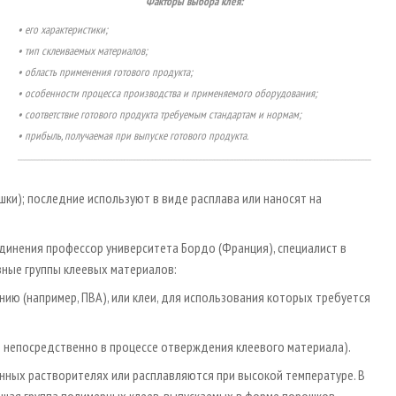
Факторы выбора клея:
• его характеристики;
• тип склеиваемых материалов;
• область применения готового продукта;
• особенности процесса производства и применяемого оборудования;
• соответствие готового продукта требуемым стандартам и нормам;
• прибыль, получаемая при выпуске готового продукта.
рошки); последние используют в виде расплава или наносят на
единения профессор университета Бордо (Франция), специалист в
ные группы клеевых материалов:
нию (например, ПВА), или клеи, для использования которых требуется
т непосредственно в процессе отверждения клеевого материала).
нных растворителях или расплавляются при высокой температуре. В
ьшая группа полимерных клеев, выпускаемых в форме порошков,