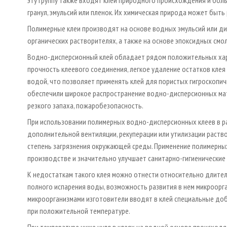
гранул, эмульсий или пленок. Их химическая природа может быть 
Полимерные клеи производят на основе водных эмульсий или ди
органических растворителях, а также на основе эпоксидных смол
Водно-дисперсионный клей обладает рядом положительных хара
прочность клеевого соединения, легкое удаление остатков клея
водой, что позволяет применять клей для пористых гигроскопич
обеспечили широкое распространение водно-дисперсионных мате
резкого запаха, пожаробезопасность.
При использовании полимерных водно-дисперсионных клеев в 
дополнительной вентиляции, рекуперации или утилизации раство
степень загрязнения окружающей среды. Применение полимерных
производстве и значительно улучшает санитарно-гигиенические 
К недостаткам такого клея можно отнести относительно длите
полного испарения воды, возможность развития в нем микроорг
микроорганизмами изготовители вводят в клей специальные доб
при положительной температуре.
При температуре ниже нуля в клеях на водной основе происходя