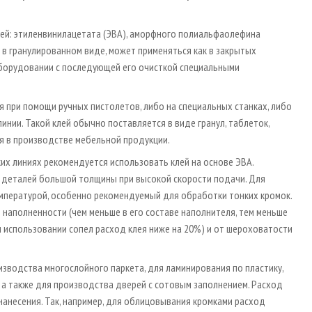
сей: этиленвинилацетата (ЭВА), аморфного полиальфаолефина
 в гранулированном виде, может применяться как в закрытых
оборудовании с последующей его очисткой специальными
я при помощи ручных пистолетов, либо на специальных станках, либо
нии. Такой клей обычно поставляется в виде гранул, таблеток,
я в производстве мебельной продукции.
х линиях рекомендуется использовать клей на основе ЭВА.
и деталей большой толщины при высокой скорости подачи. Для
емпературой, особенно рекомендуемый для обработки тонких кромок.
 наполненности (чем меньше в его составе наполнителя, тем меньше
ри использовании сопел расход клея ниже на 20%) и от шероховатости
изводства многослойного паркета, для ламинирования по пластику,
а также для производства дверей с сотовым заполнением. Расход
нанесения. Так, например, для облицовывания кромками расход