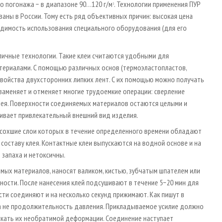
го погонажа − в диапазоне 90…120 г/м
. Технологии применения ПУР
3
аны в России. Тому есть ряд объективных причин: высокая цена
одимость использования специального оборудования (для его
личные технологии. Такие клеи считаются удобными для
териалами. С помощью различных основ (термоэластопластов,
войства двухсторонних липких лент. С их помощью можно получать
заменяет и отменяет многие трудоемкие операции: сверление
клея. Поверхности соединяемых материалов остаются целыми и
чивает привлекательный внешний вид изделия.
одсохшие слои которых в течение определенного времени обладают
 составу клея. Контактные клеи выпускаются на водной основе и на
 запаха и нетоксичны.
емых материалов, наносят валиком, кистью, зубчатым шпателем или
ности. После нанесения клей подсушивают в течение 5−20 мин для
ти соединяют и на несколько секунд прижимают. Как пишут в
 а не продолжительность давления. Прикладываемое усилие должно
скать их необратимой деформации. Соединение наступает