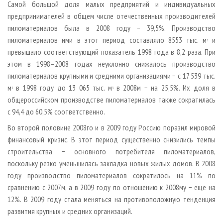
Самой большой доля малых предприятий и индивидуальных
предпринимателей в общем числе отечественных производителей
пиломатериалов была в 2008 году − 39,5%. Производство
пиломатериалов ими в этот период составляло 8553 тыс. м
и
3
превышало соответствующий показатель 1998 года в 8,2 раза. При
этом в 1998–2008 годах неуклонно снижалось производство
пиломатериалов крупными и средними организациями − с 17 539 тыс.
м
в 1998 году до 13 065 тыс. м
в 2008­м − на 25,5%. Их доля в
3
3
общероссийском производстве пиломатериалов также сократилась
с 94,4 до 60,5% соответственно.
Во второй половине 2008­го и в 2009 году Россию поразил мировой
финансовый кризис. В этот период существенно снизились темпы
строительства − основного потребителя пиломатериалов,
поскольку резко уменьшилась закладка новых жилых домов. В 2008
году производство пиломатериалов сократилось на 11% по
сравнению с 2007­м, а в 2009 году по отношению к 2008­му − еще на
12%. В 2009 году стала меняться на противоположную тенденция
развития крупных и средних организаций.