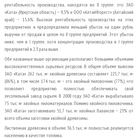
рентабельность производства, находятся во II группе: это ЗАО
«Ката» (Иркутская область) − 9,5% и ООО «Алтай­Форест» (Алтайский
край) − 15,6%. Высокая рентабельность производства на этих
предприятиях и предопределила меньший убыток на один рубль
выручки от продаж в целом по II группе предприятий. Этот убыток
ниже, чем в I группе, хотя концентрация производства в I группе
предприятий в 2,3 раза выше.
Обе названные выше организации располагают большими объемами
высококачественных сырьевых ресурсов. В общем объеме вывозки
ЗАО «Ката» 262 тыс. м
хвойная древесина составляет 225,7 тыс. м
3
3
(86%), в том числе 174 тыс. м
− это хвойный пиловочник (77%), что
3
позволяет предприятию полностью обеспечивать свой
лесопильный завод сырьем. В 2008 году ЗАО «Ката» вырабатывало
75 тыс. м
хвойных пиломатериалов. Помимо хвойного пиловочника,
3
ЗАО «Ката» заготавливало 51,7 тыс. м
хвойных балансов − 23% от
3
всего объема заготовки хвойной древесины.
Лиственная древесина в объеме 36,5 тыс. м
полностью реализуется
3
населению в качестве топлива.