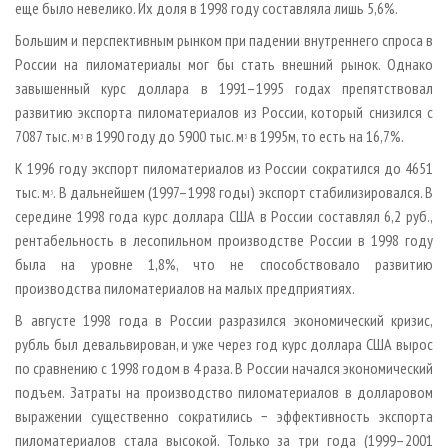
еще было невелико. Их доля в 1998 году составляла лишь 5,6%.
Большим и перспективным рынком при падении внутреннего спроса в
России на пиломатериалы мог бы стать внешний рынок. Однако
завышенный курс доллара в 1991–1995 годах препятствовал
развитию экспорта пиломатериалов из России, который снизился с
7087 тыс. м
в 1990 году до 5900 тыс. м
в 1995­м, то есть на 16,7%.
3
3
К 1996 году экспорт пиломатериалов из России сократился до 4651
тыс. м
. В дальнейшем (1997–1998 годы) экспорт стабилизировался. В
3
середине 1998 года курс доллара США в России составлял 6,2 руб.,
рентабельность в лесопильном производстве России в 1998 году
была на уровне 1,8%, что не способствовало развитию
производства пиломатериалов на малых предприятиях.
В августе 1998 года в России разразился экономический кризис,
рубль был девальвирован, и уже через год курс доллара США вырос
по сравнению с 1998 годом в 4 раза. В России начался экономический
подъем. Затраты на производство пиломатериалов в долларовом
выражении существенно сократились − эффективность экспорта
пиломатериалов стала высокой. Только за три года (1999–2001