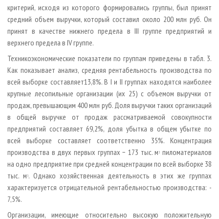
критерий, исходя из которого формировались группы, был принят
средний объем выручки, который составил около 200 млн руб. Он
принят в качестве нижнего предела в III группе предприятий и
верхнего предела в IV группе.
Технико­экономические показатели по группам приведены в табл. 3.
Как показывает анализ, средняя рентабельность производства по
всей выборке составляет­13,8%. В I и II группах находятся наиболее
крупные лесопильные организации (их 25) с объемом выручки от
продаж, превышающим 400 млн руб. Доля выручки таких организаций
в общей выручке от продаж рассматриваемой совокупности
предприятий составляет 69,2%, доля убытка в общем убытке по
всей выборке составляет соответственно 35%. Концентрация
производства в двух первых группах − 173 тыс. м
пиломатериалов
3
на одно предприятие при средней концентрации по всей выборке 38
тыс. м
. Однако хозяйственная деятельность в этих же группах
3
характеризуется отрицательной рентабельностью производства: ­
7,5%.
Организации, имеющие относительно высокую положительную