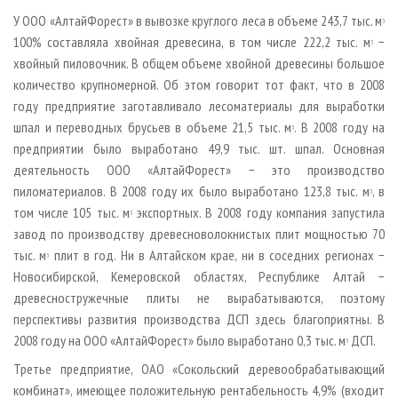
У ООО «Алтай­Форест» в вывозке круглого леса в объеме 243,7 тыс. м
3
100% составляла хвойная древесина, в том числе 222,2 тыс. м
−
3
хвойный пиловочник. В общем объеме хвойной древесины большое
количество крупномерной. Об этом говорит тот факт, что в 2008
году предприятие заготавливало лесоматериалы для выработки
шпал и переводных брусьев в объеме 21,5 тыс. м
. В 2008 году на
3
предприятии было выработано 49,9 тыс. шт. шпал. Основная
деятельность ООО «Алтай­Форест» − это производство
пиломатериалов. В 2008 году их было выработано 123,8 тыс. м
, в
3
том числе 105 тыс. м
экспортных. В 2008 году компания запустила
3
завод по производству древесно­волокнистых плит мощностью 70
тыс. м
плит в год. Ни в Алтайском крае, ни в соседних регионах −
3
Новосибирской, Кемеровской областях, Республике Алтай −
древесно­стружечные плиты не вырабатываются, поэтому
перспективы развития производства ДСП здесь благоприятны. В
2008 году на ООО «Алтай­Форест» было выработано 0,3 тыс. м
ДСП.
3
Третье предприятие, ОАО «Сокольский деревообрабатывающий
комбинат», имеющее положительную рентабельность 4,9% (входит