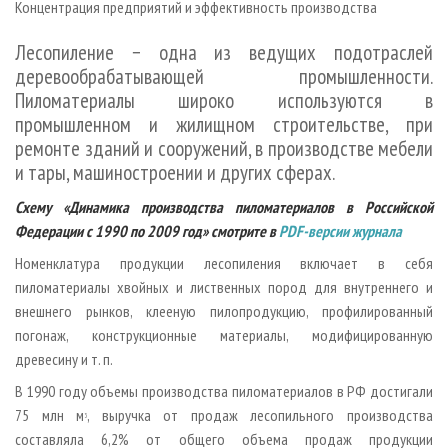
Концентрация предприятий и эффективность производства
СУШКА ДРЕВЕСИНЫ
ПЕРСОНЫ
КОНТАКТЫ
РЕКЛАМА
ПРОИЗВОДСТВО ДРЕВЕСНЫХ ПЛИТ
МОБИЛЬНЫЕ ВЫСТАВКИ
Лесопиление − одна из ведущих подотраслей
РЕКЛАМА НА САЙТЕ
деревообрабатывающей промышленности.
ДЕРЕВЯННОЕ ДОМОСТРОЕНИЕ
ОФИЦИАЛЬНЫЕ ДЕЛЕГАЦИИ
Пиломатериалы широко используются в
ПРОИЗВОДСТВО МЕБЕЛИ
ПРИОРИТЕТНЫЕ ИНВЕСТПРОЕКТЫ
промышленном и жилищном строительстве, при
БИОЭНЕРГЕТИКА
ремонте зданий и сооружений, в производстве мебели
RUSSIAN FORESTRY REVIEW
и тары, машиностроении и других сферах.
ЦБП
ГАЗЕТА ЛЕСПРОМФОРУМ
Схему «Динамика производства пиломатериалов в Российской
ИНСТРУМЕНТ И МАТЕРИАЛЫ
БИБЛИОТЕКА СПЕЦИАЛИСТА
Федерации с 1990 по 2009 год» смотрите в
PDF-версии журнала
Номенклатура продукции лесопиления включает в себя
пиломатериалы хвойных и лиственных пород для внутреннего и
внешнего рынков, клееную пилопродукцию, профилированный
погонаж, конструкционные материалы, модифицированную
древесину и т. п.
В 1990 году объемы производства пиломатериалов в РФ достигали
75 млн м
, выручка от продаж лесопильного производства
3
составляла 6,2% от общего объема продаж продукции