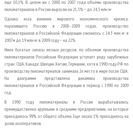
еще 10,1%. В целом же с 2000 по 2007 года объемы производства
пиломатериалов в России выросли на 21,5% − до 24,3 млн м
.
3
Однако из­за влияния мирового экономического кризиса,
поразившего Россию в 2008–2009 годах, производство
пиломатериалов в Российской Федерации снизилось с 24,3 млн м
в
3
2007­м до 19 млн м
в 2009 году − на 22%.
3
Имея богатые запасы лесных ресурсов, по объемам производства
пиломатериалов Российская Федерация уступает ряду зарубежных
стран: США, Канаде, Швеции, Китаю, Германии, хотя в 1990 году РФ по
производству пиломатериалов занимала 2­е место в мире после США.
На диаграмме представлена динамика производства
пиломатериалов в Российской Федерации в период с 1990 по 2009
год.
В 1990 году пиломатериалы в России вырабатывались
преимущественно крупными и средними предприятиями, на которые
приходилось 99% от общего объема. Еще около 1% приходилось на
долю кооперативов.