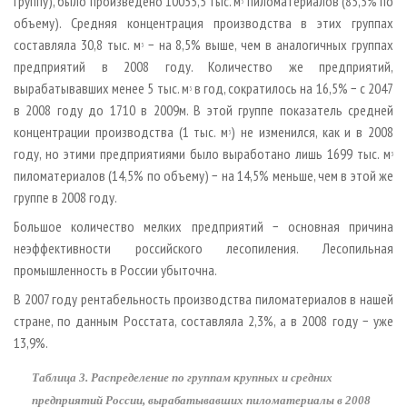
группу), было произведено 10055,5 тыс. м
пиломатериалов (85,5% по
3
объему). Средняя концентрация производства в этих группах
составляла 30,8 тыс. м
− на 8,5% выше, чем в аналогичных группах
3
предприятий в 2008 году. Количество же предприятий,
вырабатывавших менее 5 тыс. м
в год, сократилось на 16,5% − с 2047
3
в 2008 году до 1710 в 2009­м. В этой группе показатель средней
концентрации производства (1 тыс. м
) не изменился, как и в 2008
3
году, но этими предприятиями было выработано лишь 1699 тыс. м
3
пиломатериалов (14,5% по объему) − на 14,5% меньше, чем в этой же
группе в 2008 году.
Большое количество мелких предприятий − основная причина
неэффективности российского лесопиления. Лесопильная
промышленность в России убыточна.
В 2007 году рентабельность производства пиломатериалов в нашей
стране, по данным Росстата, составляла ­2,3%, а в 2008 году − уже
13,9%.
Таблица 3. Распределение по группам крупных и средних
предприятий России, вырабатывавших пиломатериалы в 2008