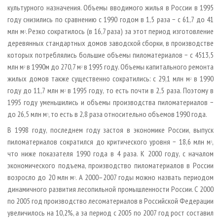
культурного назначения. Объемы вводимого жилья в России в 1995
году снизились по сравнению с 1990 годом в 1,5 раза − с 61,7 до 41
млн м
. Резко сократилось (в 16,7 раза) за этот период изготовление
2
деревянных стандартных домов заводской сборки, в производстве
которых потреблялись большие объемы пиломатериалов − с 4513,5
млн м
в 1990­м до 270,7 м
в 1995 году. Объемы капитального ремонта
2
2
жилых домов также существенно сократились: с 29,1 млн м
в 1990
2
году до 11,7 млн м
в 1995 году, то есть почти в 2,5 раза. Поэтому в
2
1995 году уменьшились и объемы производства пиломатериалов −
до 26,5 млн м
, то есть в 2,8 раза относительно объемов 1990 года.
3
В 1998 году, последнем году застоя в экономике России, выпуск
пиломатериалов сократился до критического уровня − 18,6 млн м
,
3
что ниже показателя 1990 года в 4 раза. К 2000 году, с началом
экономического подъема, производство пиломатериалов в России
возросло до 20 млн м
. А 2000–2007 годы можно назвать периодом
3
динамичного развития лесопильной промышленности России. С 2000
по 2005 год производство лесоматериалов в Российской Федерации
увеличилось на 10,2%, а за период с 2005 по 2007 год рост составил