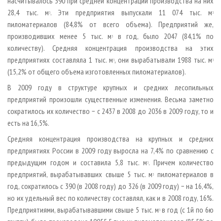
насчитывалось 390 при средней концентрации производства на них
28,4 тыс. м
. Эти предприятия выпускали 11 074 тыс. м
3
3
пиломатериалов (84,8% от всего объема). Предприятий же,
производивших менее 5 тыс. м
в год, было 2047 (84,1% по
3
количеству). Средняя концентрация производства на этих
предприятиях составляла 1 тыс. м
, они вырабатывали 1988 тыс. м
3
3
(15,2% от общего объема изготовленных пиломатериалов).
В 2009 году в структуре крупных и средних лесопильных
предприятий произошли существенные изменения. Весьма заметно
сократилось их количество − с 2437 в 2008 до 2036 в 2009 году, то и
есть на 16,5%.
Средняя концентрация производства на крупных и средних
предприятиях России в 2009 году выросла на 7,4% по сравнению с
предыдущим годом и составила 5,8 тыс. м
. Причем количество
3
предприятий, вырабатывавших свыше 5 тыс. м
пиломатериалов в
3
год, сократилось с 390 (в 2008 году) до 326 (в 2009 году) − на 16,4%,
но их удельный вес по количеству составлял, как и в 2008 году, 16%.
Предприятиями, вырабатывавшими свыше 5 тыс. м
в год (с 1­й по 6­ю
3