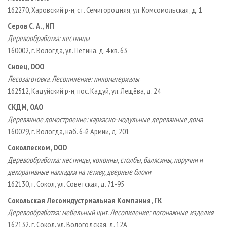
162270, Харовский р­-н, ст. Семигородняя, ул. Комсомольская, д. 1
Серов С. А., ИП
Деревообработка: лестницы
160002, г. Вологда, ул. Петина, д. 4 кв. 63
Сивец, ООО
Лесозаготовка. Лесопиление: пиломатериалы
162512, Кадуйский р­-н, пос. Кадуй, ул. Лещёва, д. 24
СКДМ, ОАО
Деревянное домостроение: каркасно­-модульные деревянные дома
160029, г. Вологда, наб. 6­-й Армии, д. 201
Соколлеском, ООО
Деревообработка: лестницы, колонны, столбы, балясины, поручни и
декоративные накладки на тетиву, дверные блоки
162130, г. Сокол, ул. Советская, д. 71­-95
Сокольская Лесоиндустриальная Компания, ГК
Деревообработка: мебельный щит. Лесопиление: погонажные изделия
162132, г. Сокол, ул. Вологодская, д. 12А