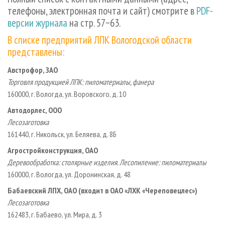
СУШКА ДРЕВЕСИНЫ
ПЕРСОНЫ
КОНТАКТЫ
РЕКЛАМА
телефоны, электронная почта и сайт) смотрите в
PDF-
версии журнала
на стр. 57−63.
ПРОИЗВОДСТВО ДРЕВЕСНЫХ ПЛИТ
МОБИЛЬНЫЕ ВЫСТАВКИ
РЕКЛАМА НА САЙТЕ
В списке предприятий ЛПК Вологодской области
ДЕРЕВЯННОЕ ДОМОСТРОЕНИЕ
ОФИЦИАЛЬНЫЕ ДЕЛЕГАЦИИ
представлены:
ПРОИЗВОДСТВО МЕБЕЛИ
ПРИОРИТЕТНЫЕ ИНВЕСТПРОЕКТЫ
Австрофор, ЗАО
БИОЭНЕРГЕТИКА
RUSSIAN FORESTRY REVIEW
Торговля продукцией ЛПК: пиломатериалы, фанера
ЦБП
ГАЗЕТА ЛЕСПРОМФОРУМ
160000, г. Вологда, ул. Воровского, д. 10
ИНСТРУМЕНТ И МАТЕРИАЛЫ
БИБЛИОТЕКА СПЕЦИАЛИСТА
Автодорлес, ООО
Лесозаготовка
161440, г. Никольск, ул. Беляева, д. 8Б
Агростройконструкция, ОАО
Деревообработка: столярные изделия. Лесопиление: пиломатериалы
160000, г. Вологда, ул. Доронинская, д. 48
Бабаевский ЛПХ, ОАО (входит в ОАО «ЛХК «Череповецлес»)
Лесозаготовка
162483, г. Бабаево, ул. Мира, д. 3