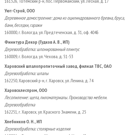
161326, Тотемский р­-н, пос. Первомайский, ул. Лесная, д. 17
Уют­-Строй, ООО
Деревянное домостроение: дома из оцилиндрованного бревна, бруса,
бани, беседки, гаражи
160000, г. Вологда, ул. Предтеченская, д. 31, оф. 404Б
Финитура Декор (Гудков А. В., ИП)
Деревообработка: шпонированный плинтус
160009, г. Вологда, ул. Чехова, д. 51-53
Харовский шпалопропиточный завод, филиал ТВС, ОАО
Деревообработка: шпалы
162250, Харовский р­-н, г. Харовск, ул. Ленина, д. 74
Харовсклеспром, ООО
Лесопиление: щепа, пиломатериалы. Производство мебели.
Деревообработка
162251, г. Харовск, ул. Красного Знамени, д. 25
Хлебников О. Н., ИП
Деревообработка: столярные изделия