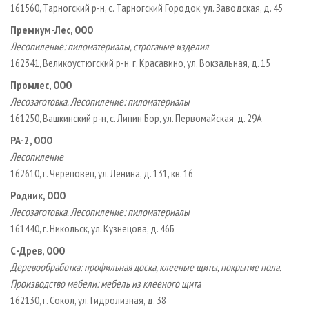
161560, Тарногский р-­н, с. Тарногский Городок, ул. Заводская, д. 45
Премиум­-Лес, ООО
Лесопиление: пиломатериалы, строганые изделия
162341, Великоустюгский р-­н, г. Красавино, ул. Вокзальная, д. 15
Промлес, ООО
Лесозаготовка. Лесопиление: пиломатериалы
161250, Вашкинский р-­н, с. Липин Бор, ул. Первомайская, д. 29А
РА­-2, ООО
Лесопиление
162610, г. Череповец, ул. Ленина, д. 131, кв. 16
Родник, ООО
Лесозаготовка. Лесопиление: пиломатериалы
161440, г. Никольск, ул. Кузнецова, д. 46Б
С­-Древ, ООО
Деревообработка: профильная доска, клееные щиты, покрытие пола.
Производство мебели: мебель из клееного щита
162130, г. Сокол, ул. Гидролизная, д. 38