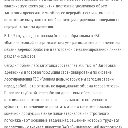
классическую схему развития, постоянно увеличивая объем
заготовки древесины и углубляя ее переработку с максимально
возможным выпуском готовой продукции и укрепляя кооперацию с
переработчиками древесины.
В 1993 году, когда компания была преобразована в ЗАО
«Вышневолоцкий леспромхоз», она уже располагала современными
цехами деревообработки и заготовкой с механизированной линией
разделки хлыстов.
3
Сегодня объем лесозаготовки составляет 200 тыс. м
. Заготовка
древесины и готовая продукция сертифицированы по системе
лесоуп­равления FSC. «Главная цель, которую мы сегодня ставим
перед собой, - это отнюдь не наращивание объема лесозаготовок.
Развитие глубокой переработки древесины, обеспечение
максимально полного использования каждого полученного
кубометра, стремление выработать из него как можно больше
конечной продукции в виде пиломатериалов или строганого
погонажа - вот основные задачи, над решением которых трудится
коллектив», - отмечает директор ЗАО «Вышневолоцкий леспромхоз»