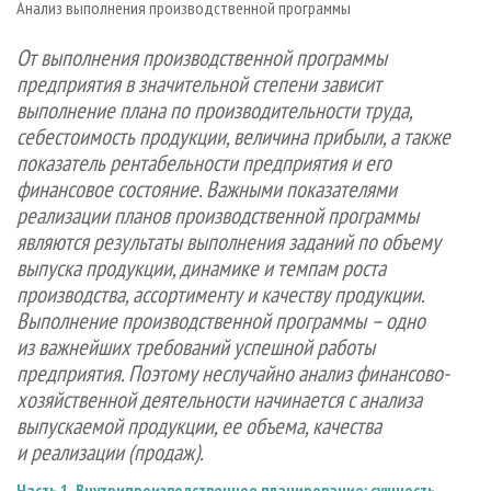
Анализ выполнения производственной программы
СУШКА ДРЕВЕСИНЫ
ПЕРСОНЫ
КОНТАКТЫ
РЕКЛАМА
ПРОИЗВОДСТВО ДРЕВЕСНЫХ ПЛИТ
МОБИЛЬНЫЕ ВЫСТАВКИ
От выполнения производственной программы
РЕКЛАМА НА САЙТЕ
предприятия в значительной степени зависит
ДЕРЕВЯННОЕ ДОМОСТРОЕНИЕ
ОФИЦИАЛЬНЫЕ ДЕЛЕГАЦИИ
выполнение плана по производительности труда,
ПРОИЗВОДСТВО МЕБЕЛИ
ПРИОРИТЕТНЫЕ ИНВЕСТПРОЕКТЫ
себестоимость продукции, величина прибыли, а также
БИОЭНЕРГЕТИКА
показатель рентабельности предприятия и его
RUSSIAN FORESTRY REVIEW
финансовое состояние. Важными показателями
ЦБП
ГАЗЕТА ЛЕСПРОМФОРУМ
реализации планов производственной программы
ИНСТРУМЕНТ И МАТЕРИАЛЫ
БИБЛИОТЕКА СПЕЦИАЛИСТА
являются результаты выполнения заданий по объему
выпуска продукции, динамике и темпам роста
производства, ассортименту и качеству продукции.
Выполнение производственной программы – одно
из важнейших требований успешной работы
предприятия. Поэтому неслучайно анализ финансово-
хозяйственной деятельности начинается с анализа
выпускаемой продукции, ее объема, качества
и реализации (продаж).
Часть 1. Внутрипроизводственное планирование: сущность,