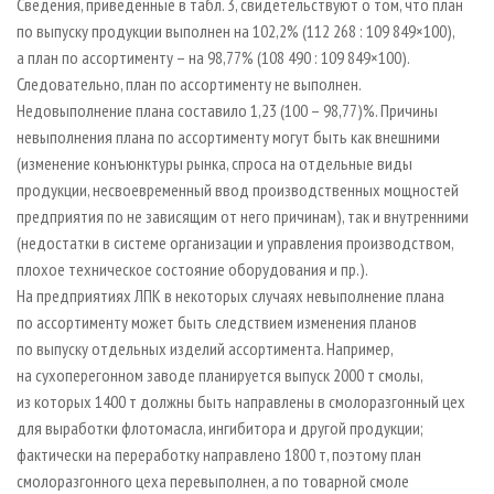
Сведения, приведенные в табл. 3, свидетельствуют о том, что план
по выпуску продукции выполнен на 102,2% (112 268 : 109 849×100),
а план по ассортименту – на 98,77% (108 490 : 109 849×100).
Следовательно, план по ассортименту не выполнен.
Недовыполнение плана составило 1,23 (100 – 98,77)%. Причины
невыполнения плана по ассортименту могут быть как внешними
(изменение конъюнктуры рынка, спроса на отдельные виды
продукции, несвоевременный ввод производственных мощностей
предприятия по не зависящим от него причинам), так и внутренними
(недостатки в системе организации и управления производством,
плохое техническое состояние оборудования и пр.).
На предприятиях ЛПК в некоторых случаях невыполнение плана
по ассортименту может быть следствием изменения планов
по выпуску отдельных изделий ассортимента. Например,
на сухоперегонном заводе планируется выпуск 2000 т смолы,
из которых 1400 т должны быть направлены в смолоразгонный цех
для выработки флотомасла, ингибитора и другой продукции;
фактически на переработку направлено 1800 т, поэтому план
смолоразгонного цеха перевыполнен, а по товарной смоле