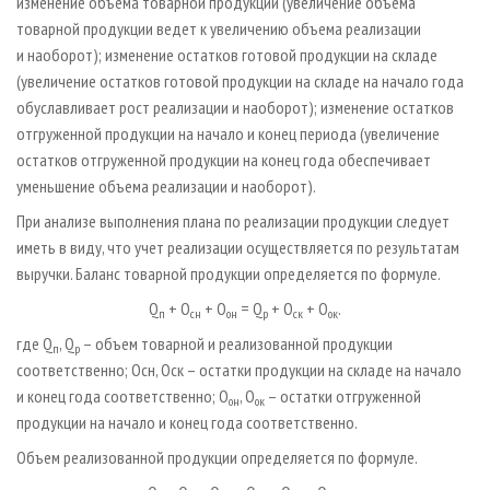
изменение объема товарной продукции (увеличение объема
товарной продукции ведет к увеличению объема реализации
и наоборот); изменение остатков готовой продукции на складе
(увеличение остатков готовой продукции на складе на начало года
обуславливает рост реализации и наоборот); изменение остатков
отгруженной продукции на начало и конец периода (увеличение
остатков отгруженной продукции на конец года обеспечивает
уменьшение объема реализации и наоборот).
При анализе выполнения плана по реализации продукции следует
иметь в виду, что учет реализации осуществляется по результатам
выручки. Баланс товарной продукции определяется по формуле.
Q
+ О
+ О
= Q
+ О
+ О
.
п
сн
он
р
ск
ок
где Q
, Q
– объем товарной и реализованной продукции
п
р
соответственно; Осн, Оск – остатки продукции на складе на начало
и конец года соответственно; О
, О
– остатки отгруженной
он
ок
продукции на начало и конец года соответственно.
Объем реализованной продукции определяется по формуле.