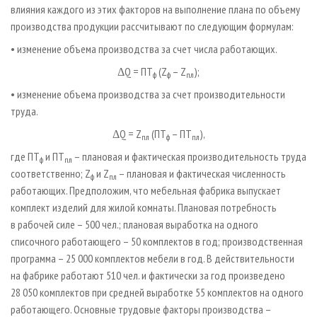
влияния каждого из этих факторов на выполнение плана по объему
производства продукции рассчитывают по следующим формулам:
• изменение объема производства за счет числа работающих.
ΔQ = ПТ
(Z
– Z
);
ф
ф
пл
• изменение объема производства за счет производительности
труда.
ΔQ = Z
(ПТ
– ПТ
),
пл
ф
пл
где ПТ
и ПТ
– плановая и фактическая производительность труда
ф
пл
соответственно; Z
и Z
– плановая и фактическая численность
ф
пл
работающих. Предположим, что мебельная фабрика выпускает
комплект изделий для жилой комнаты. Плановая потребность
в рабочей силе – 500 чел.; плановая выработка на одного
списочного работающего – 50 комплектов в год; производственная
программа – 25 000 комплектов мебели в год. В действительности
на фабрике работают 510 чел. и фактически за год произведено
28 050 комплектов при средней выработке 55 комплектов на одного
работающего. Основные трудовые факторы производства –