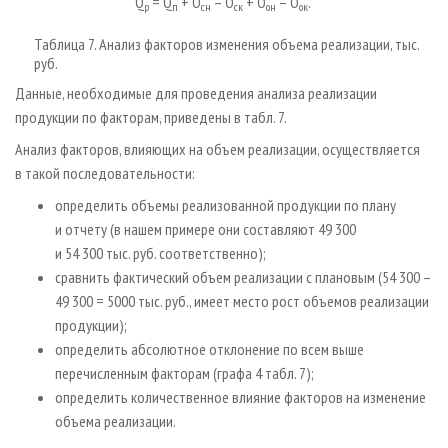
Q
= Q
+ О
– О
+ О
– О
.
р
п
сн
ск
он
ок
Таблица 7. Анализ факторов изменения объема реализации, тыс.
руб.
Данные, необходимые для проведения анализа реализации
продукции по факторам, приведены в табл. 7.
Анализ факторов, влияющих на объем реализации, осуществляется
в такой последовательности:
определить объемы реализованной продукции по плану
и отчету (в нашем примере они составляют 49 300
и 54 300 тыс. руб. соответственно);
сравнить фактический объем реализации с плановым (54 300 –
49 300 = 5000 тыс. руб., имеет место рост объемов реализации
продукции);
определить абсолютное отклонение по всем выше
перечисленным факторам (графа 4 табл. 7);
определить количественное влияние факторов на изменение
объема реализации.