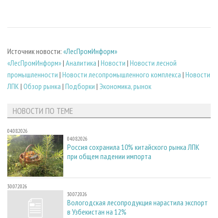
Источник новости:
«ЛесПромИнформ»
«ЛесПромИнформ»
|
Аналитика
|
Новости
|
Новости лесной
промышленности
|
Новости лесопромышленного комплекса
|
Новости
ЛПК
|
Обзор рынка
|
Подборки
|
Экономика, рынок
НОВОСТИ ПО ТЕМЕ
04.08.2026
04.08.2026
Россия сохранила 10% китайского рынка ЛПК
при общем падении импорта
30.07.2026
30.07.2026
Вологодская лесопродукция нарастила экспорт
в Узбекистан на 12%