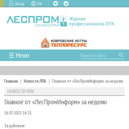
Вход
EN
☰ Меню
ГЛАВНАЯ
РУБРИКИ И ТЕМЫ
Главная
Новости ЛПК
Главное от «ЛесПромИнформ» за неделю
РУБРИКИ ЖУРНАЛА
НОВОСТИ
НОВОСТИ ЛПК
ЛЕСНОЕ ХОЗЯЙСТВО
КАЛЕНДАРЬ СОБЫТИЙ
ПРОЕКТЫ ЛПИ
Главное от «ЛесПромИнформ» за неделю
ЛЕСОЗАГОТОВКА
НОВОСТИ ЛПК
АНАЛИТИКА
АРХИВ
16.07.2021 16:51
ЛЕСОПИЛЕНИЕ
НОВОСТИ ЖУРНАЛА
ПРЕДПРИЯТИЯ ЛПК
АРХИВ ЖУРНАЛОВ
О ЖУРНАЛЕ
ДЕРЕВООБРАБОТКА
НОВОСТИ КОМПАНИЙ
ЛЕСНЫЕ РЕГИОНЫ РОССИИ
СТАТЬИ
ПОДПИСКА
РЕКЛАМОДАТЕЛЯМ
За рубежом