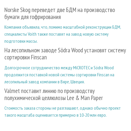
СУШКА ДРЕВЕСИНЫ
ПЕРСОНЫ
КОНТАКТЫ
РЕКЛАМА
Norske Skog переведет две БДМ на производство
ПРОИЗВОДСТВО ДРЕВЕСНЫХ ПЛИТ
МОБИЛЬНЫЕ ВЫСТАВКИ
РЕКЛАМА НА САЙТЕ
бумаги для гофрирования
ДЕРЕВЯННОЕ ДОМОСТРОЕНИЕ
ОФИЦИАЛЬНЫЕ ДЕЛЕГАЦИИ
Компания объявила, что, помимо масштабной реконструкции БДМ,
ПРОИЗВОДСТВО МЕБЕЛИ
ПРИОРИТЕТНЫЕ ИНВЕСТПРОЕКТЫ
специалисты Voith также поставят на завод новую систему
подготовки массы.
БИОЭНЕРГЕТИКА
RUSSIAN FORESTRY REVIEW
На лесопильном заводе Södra Wood установят систему
ЦБП
ГАЗЕТА ЛЕСПРОМФОРУМ
сортировки Finscan
ИНСТРУМЕНТ И МАТЕРИАЛЫ
БИБЛИОТЕКА СПЕЦИАЛИСТА
Долгосрочное сотрудничество между MiCROTEC и Södra Wood
продолжится поставкой новой системы сортировки Finscan на
лесопильный завод компании в Вяре, Швеция.
Valmet поставит линию по производству
полухимической целлюлозы Lee & Man Paper
Стоимость заказа стороны не разглашают, однако обычно проект
такого масштаба оценивается примерно в 10-20 млн евро.