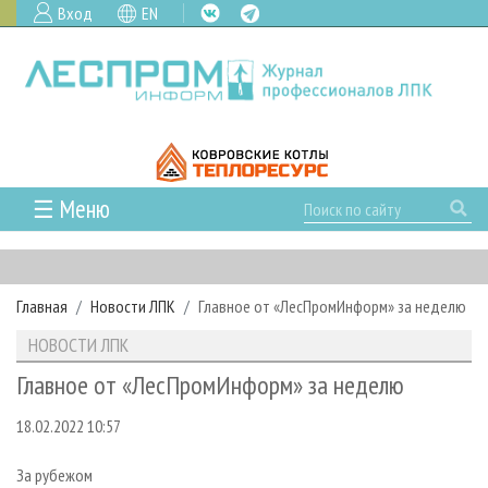
Вход
EN
☰ Меню
ГЛАВНАЯ
РУБРИКИ И ТЕМЫ
Главная
Новости ЛПК
Главное от «ЛесПромИнформ» за неделю
РУБРИКИ ЖУРНАЛА
НОВОСТИ
НОВОСТИ ЛПК
ЛЕСНОЕ ХОЗЯЙСТВО
КАЛЕНДАРЬ СОБЫТИЙ
ПРОЕКТЫ ЛПИ
Главное от «ЛесПромИнформ» за неделю
ЛЕСОЗАГОТОВКА
НОВОСТИ ЛПК
АНАЛИТИКА
АРХИВ
18.02.2022 10:57
ЛЕСОПИЛЕНИЕ
НОВОСТИ ЖУРНАЛА
ПРЕДПРИЯТИЯ ЛПК
АРХИВ ЖУРНАЛОВ
О ЖУРНАЛЕ
ДЕРЕВООБРАБОТКА
НОВОСТИ КОМПАНИЙ
ЛЕСНЫЕ РЕГИОНЫ РОССИИ
СТАТЬИ
ПОДПИСКА
РЕКЛАМОДАТЕЛЯМ
За рубежом