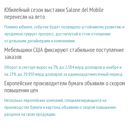
СУШКА ДРЕВЕСИНЫ
ПЕРСОНЫ
КОНТАКТЫ
РЕКЛАМА
Юбилейный сезон выставки Salone del Mobile
ПРОИЗВОДСТВО ДРЕВЕСНЫХ ПЛИТ
МОБИЛЬНЫЕ ВЫСТАВКИ
РЕКЛАМА НА САЙТЕ
перенесли на лето
ДЕРЕВЯННОЕ ДОМОСТРОЕНИЕ
ОФИЦИАЛЬНЫЕ ДЕЛЕГАЦИИ
Помимо юбилея, событие будет посвящено устойчивому развитию и
ПРОИЗВОДСТВО МЕБЕЛИ
ПРИОРИТЕТНЫЕ ИНВЕСТПРОЕКТЫ
продемонстрирует прогресс, достигнутый в этом отношении
отдельными дизайнерами и компаниями.
БИОЭНЕРГЕТИКА
RUSSIAN FORESTRY REVIEW
Мебельщики США фиксируют стабильное поступление
ЦБП
ГАЗЕТА ЛЕСПРОМФОРУМ
заказов
ИНСТРУМЕНТ И МАТЕРИАЛЫ
БИБЛИОТЕКА СПЕЦИАЛИСТА
Оборот в секторе вырос на 3% до 2,584 млрд долларов в ноябре и
на 23% до 29,950 млрд долларов за одиннадцатимесячный период.
Европейские производители бумаги объявили о скором
повышении цен
Несколько европейских компаний, специализирующихся на
производстве бумаги и картона, объявили о скором повышении
расценок на свою продукцию.