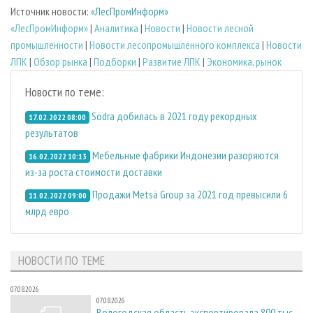
Источник новости:
«ЛесПромИнформ»
«ЛесПромИнформ»
|
Аналитика
|
Новости
|
Новости лесной
промышленности
|
Новости лесопромышленного комплекса
|
Новости
ЛПК
|
Обзор рынка
|
Подборки
|
Развитие ЛПК
|
Экономика, рынок
Новости по теме:
Södra добилась в 2021 году рекордных
17.02.2022 08:00
результатов
Мебельные фабрики Индонезии разоряются
16.02.2022 10:13
из-за роста стоимости доставки
Продажи Metsä Group за 2021 год превысили 6
11.02.2022 09:00
млрд евро
НОВОСТИ ПО ТЕМЕ
07.08.2026
07.08.2026
Вологодская область экспортировала 800 тыс.