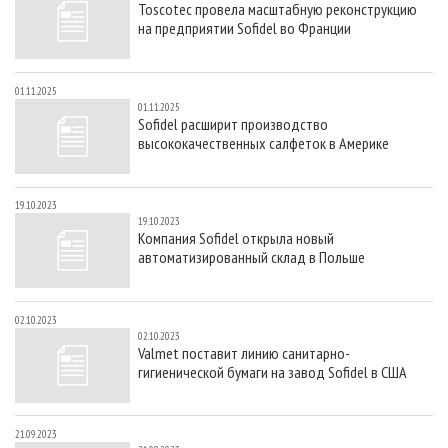
Toscotec провела масштабную реконструкцию
СУШКА ДРЕВЕСИНЫ
ПЕРСОНЫ
КОНТАКТЫ
РЕКЛАМА
на предприятии Sofidel во Франции
ПРОИЗВОДСТВО ДРЕВЕСНЫХ ПЛИТ
МОБИЛЬНЫЕ ВЫСТАВКИ
РЕКЛАМА НА САЙТЕ
ДЕРЕВЯННОЕ ДОМОСТРОЕНИЕ
ОФИЦИАЛЬНЫЕ ДЕЛЕГАЦИИ
01.11.2025
01.11.2025
ПРОИЗВОДСТВО МЕБЕЛИ
ПРИОРИТЕТНЫЕ ИНВЕСТПРОЕКТЫ
Sofidel расширит производство
высококачественных салфеток в Америке
БИОЭНЕРГЕТИКА
RUSSIAN FORESTRY REVIEW
ЦБП
ГАЗЕТА ЛЕСПРОМФОРУМ
19.10.2023
ИНСТРУМЕНТ И МАТЕРИАЛЫ
БИБЛИОТЕКА СПЕЦИАЛИСТА
19.10.2023
Компания Sofidel открыла новый
автоматизированный склад в Польше
02.10.2023
02.10.2023
Valmet поставит линию санитарно-
гигиенической бумаги на завод Sofidel в США
21.09.2023