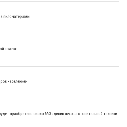
 на пиломатериалы
ной кодекс
дров населением
 будет приобретено около 650 единиц лесозаготовительной техники