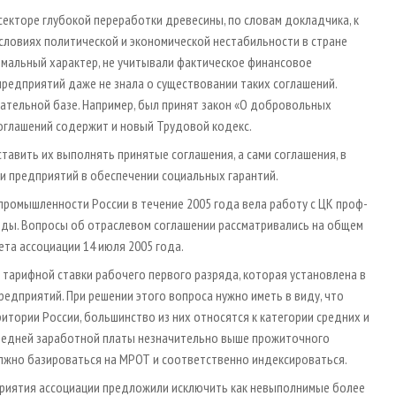
екторе глубокой переработки древесины, по словам докладчика, к
условиях политической и экономической нестабильности в стране
мальный характер, не учитывали фактическое финансовое
предприятий даже не знала о существовании таких соглашений.
дательной базе. Например, был принят закон «О добровольных
глашений содержит и новый Трудовой кодекс.
авить их выполнять принятые соглашения, а сами соглашения, в
 предприятий в обеспечении социальных гарантий.
омышленности России в течение 2005 года вела работу с ЦК проф­
оды. Воп­росы об отраслевом соглашении рассматривались на общем
ета ассоциации 14 июля 2005 года.
тарифной ставки рабочего первого разряда, которая установлена в
едприятий. При решении этого вопроса нужно иметь в виду, что
тории России, большинство из них относятся к категории средних и
средней заработной платы незначительно выше прожиточного
лжно базироваться на МРОТ и соответственно индексироваться.
дприятия ассоциации предложили исключить как невыполнимые более