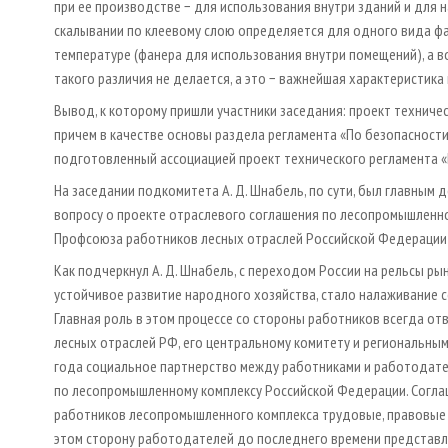
при ее производстве − для использования внутри зданий и для 
скалывании по клеевому слою определяется для одного вида ф
температуре (фанера для использования внутри помещений), а во
такого различия не делается, а это − важнейшая характеристика
Вывод, к которому пришли участники заседания: проект технич
причем в качест­ве основы раздела регламента «По безопаснос
подготовленный ассоциацией проект технического регламента «
На заседании подкомитета А. Д. Шнабель, по сути, был главным
вопросу о проекте отраслевого соглашения по лесопромышленн
Проф­союза работников лесных отраслей Российской Федерации
Как подчеркнул А. Д. Шнабель, с переходом России на рельсы 
устойчивое развитие народного хозяйства, стало налаживание 
Главная роль в этом процессе со стороны работников всегда от
лесных отраслей РФ, его центральному комитету и региональным
года социальное партнерство между работниками и работодат
по лесопромышленному комплексу Российской Федерации. Согла
работников лесопромышленного комплекса трудовые, правовые 
этом сторону работодателей до последнего времени представл