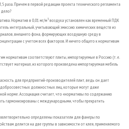
,5 раза. Причем в первой редакции проекта технического регламента
ь дело?
3
тива. Норматив в 0,01 мг/м
воздуха установлен как временный ПДК
атель интегральный, учитывающий эмиссию химических веществ из
ериалов, внешнего фона, формирующих воздушную среду в
нцентрации с учетом всех факторов. И ничего общего к нормативам
м нормативам соответствуют плиты, импортируемые в Россию (т. е.
етствует материал, из которого произведена импортируемая мебель
пасность для предприятий-производителей плит, ведь он дает
едобросовестных должностных лиц, которые могут даже
нной норме. Ассоциация считает, что «нормативы по содержанию
ыть гармонизированы с международными, чтобы прекратить
дов­летворительно определены показатели для фанеры по
ойствам делится на две группы в зависимости от клея, применяемого