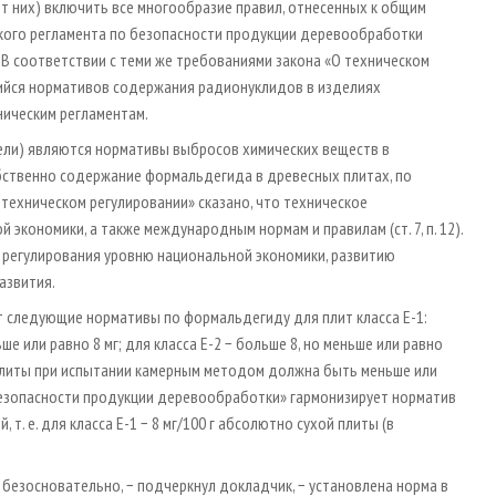
т них) включить все многообразие правил, отнесенных к общим
еского регламента по безопасности продукции деревообработки
 В соответствии с теми же требованиями закона «О техническом
щийся нормативов содержания радионуклидов в изделиях
ническим регламентам.
ели) являются нормативы выбросов химических веществ в
бственно содержание формальдегида в древесных плитах, по
О техническом регулировании» сказано, что техническое
кономики, а также международным нормам и правилам (ст. 7, п. 12).
о регулирования уровню национальной экономики, развитию
азвития.
 следующие нормативы по формальдегиду для плит класса Е-1:
 или равно 8 мг; для класса Е-2 − больше 8, но меньше или равно
 плиты при испытании камерным методом должна быть меньше или
безопасности продукции деревообработки» гармонизирует норматив
. е. для класса Е-1 − 8 мг/100 г абсолютно сухой плиты (в
безосновательно, − подчеркнул докладчик, − установлена норма в