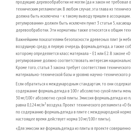
продукцию деревообработки не могли (да и закон не требовал о
техническим регламентам. В любом случае, эта глава из технич
должна быть исключена − к такому выводу пришли в ассоциации.
регулировании» должен быть исключен пункт 3 статьи 5, касаю
деревообработки. Эти нормативы также относятся к общим тех
Важнейшими показателями безопасности древесных плит (и меб
воздушную среду, в первую очередь формальдегида, а также со
которому определяется класс материала − Е1 или Е2. В законе «
регулирование должно соответствовать интересам национальной э
Кроме того, статья 3 закона требует соответствия техническог
материально-технической базы и уровню научно-технического р
Если обратиться к международным стандартам, то они содержат
содержание формальдегида в 100 г абсолютно сухой плиты меньше
30 мг/100 г абсолютно сухой плиты. Эмиссия формальдегида из
3
равна 0,124 мг/м
воздуха. Проект технического регламента «О 
по содержанию формальдегида в плите с международной нормой, т
настоящее время действует норма 10 мг/100 г плиты).
«Для эмиссии же формальдегида из плиты в проекте совершенно 