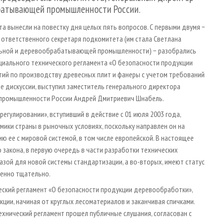
батывающей промышленности России.
а вынесли на повестку дня целых пять вопросов. С первыми двумя −
 ответственного секретаря подкомитета (им стала Светлана
льной и деревообрабатывающей промышленности) − разобрались
ециального технического регламента «О безопасности продукции
ий по производству древесных плит и фанеры с учетом требований
е дискуссии, выступил заместитель генерального директора
промышленности России Андрей Дмитриевич Шнабель.
регулировании», вступивший в действие с 01 июля 2003 года,
ики страны в рыночных условиях, поскольку направлен он на
ю ее с мировой системой, в том числе европейской. В настоящее
закона, в первую очередь в части разработки технических
азой для новой системы стандартизации, а во-вторых, имеют статус
енно тщательно.
ский регламент «О безопасности продукции деревообработки»,
ии, начиная от круглых лесоматериалов и заканчивая спичками.
ехнический регламент прошел публичные слушания, согласован с