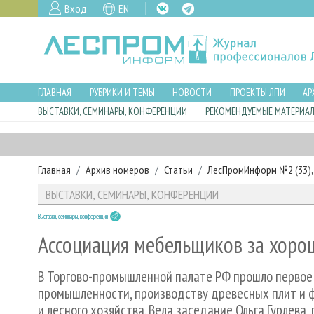
Вход
EN
ГЛАВНАЯ
РУБРИКИ И ТЕМЫ
НОВОСТИ
ПРОЕКТЫ ЛПИ
АР
ВЫСТАВКИ, СЕМИНАРЫ, КОНФЕРЕНЦИИ
РЕКОМЕНДУЕМЫЕ МАТЕРИА
Главная
Архив номеров
Статьи
ЛесПромИнформ №2 (33), 
ВЫСТАВКИ, СЕМИНАРЫ, КОНФЕРЕНЦИИ
Выставки, семинары, конференции
Ассоциация мебельщиков за хоро
В Торгово-промышленной палате РФ прошло первое
промышленности, производству древесных плит и 
и лесного хозяйства. Вела заседание Ольга Гурлев