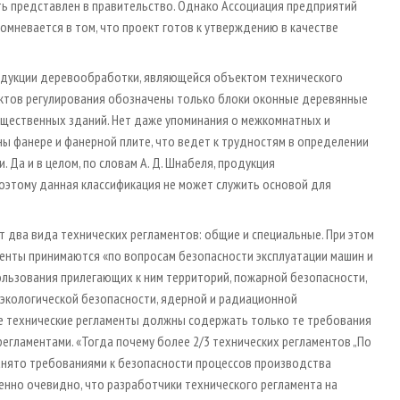
ь представлен в правительство. Однако Ассоциация предприятий
невается в том, что проект готов к утверждению в качестве
родукции деревообработки, являющейся объектом технического
ъектов регулирования обозначены только блоки оконные деревянные
бщественных зданий. Нет даже упоминания о межкомнатных и
ны фанере и фанерной плите, что ведет к трудностям в определении
Да и в целом, по словам А. Д. Шнабеля, продукция
оэтому данная классификация не может служить основой для
т два вида технических регламентов: общие и специальные. При этом
менты принимаются «по вопросам безопасности эксплуатации машин и
ользования прилегающих к ним территорий, пожарной безопасности,
 экологической безопасности, ядерной и радиационной
ые технические рег­ламенты должны содержать только те требования
егламентами. «Тогда почему более 2/3 технических регламентов „По
занято требованиями к безопасности процессов производства
нно очевидно, что разработчики технического регламента на