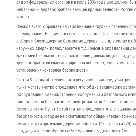
рядом федеральных органов и в июле 2006 года уже должен быт
мебельной и деревообрабатывающей промышленности России сом
закона.
Прежде всего, обращает на себя внимание скудный перечень п
регулирования. Например, из столярных изделий в качестве об
в сборе и блоки дверные балконные деревянные для жилых и о
наружных дверях, полах, паркете и т.д. Неясные определения да
критериев безопасности использования данных видов продукции. 
деревообработки классифицирована небрежно, поверхностно, п
установления критериев безопасности.
Статья 8 закона «О техническом регулировании» предусматривае
пункт 4 статьи четко определяет, что общие технические регла
оборудования, зданий, строений, сооружений и безопасного исп
биологической безопасности, электромагнитной совместимости,
безопасности». Пункт 5 этой статьи определяет, что специальн
безопасности, которые не охватываются общими техническими р
безопасности продукции деревообработки“ (18 страниц из 29) 
продукции деревообработки?» − удивляется докладчик. Соверше