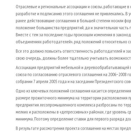
Отраслевые и региональные ассоциации и союзы, работающие в с
разработке и подписанию этого соглашения не привлекались. В 
ранее действовавшие соглашения в большей степени носили фор
положение большинства предприятий, да и значительная часть 
Вместе с тем за последние годы произошли изменения в законо
объединениях работодателей», ряд положений относительно со
Все это должно повысить ответственность работодателей и заст
свою очередь, должны более тщательно учитывать возможности
Ассоциация предприятий мебельной и деревообрабатывающей пр
союза по согласованию отраслевого соглашения на 2006−2008 г
собрании 7 апреля 2005 года и на заседании Президентского сов
Одно из ключевых положений соглашения касается определения 
размере прожиточного минимума на территории расположения пр
предприятия лесопромышленного комплекса разбросаны по терри
мелких и расположены в «депрессивных» районах, где уровень 
минимума. Поэтому определение ставки для первого разряда до
В результате рассмотрения проек­та соглашения на местах пре