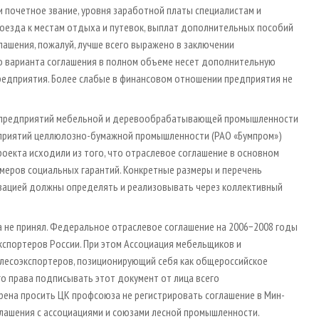
 и почетное звание, уровня заработной платы специалистам и
роезда к местам отдыха и путевок, выплат дополнительных пособий
лашения, пожалуй, лучше всего выражено в заключении
 варианта соглашения в полном объеме несет дополнительную
редприятия. Более слабые в финансовом отношении предприятия не
я предприятий мебельной и деревообрабатывающей промышленности
едприятий целлюлозно-бумажной промышленности (РАО «Бумпром»)
оекта исходили из того, что отраслевое соглашение в основном
меров социальных гарантий. Конкретные размеры и перечень
зацией должны определять и реализовывать через коллективный
 не принял. Федеральное отраслевое соглашение на 2006−2008 годы
спортеров России. При этом Ассоциация мебельщиков и
лесоэкспортеров, позиционирующий себя как общероссийское
о права подписывать этот документ от лица всего
рена просить ЦК профсоюза не регистрировать соглашение в Мин­
глашения с ассоциациями и союзами лесной промышленности.