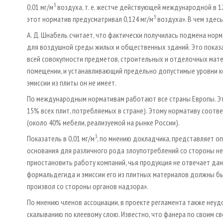
3
0,01 мг/м
воздуха, т. е. жестче действующей международной в 12
3
этот норматив предусматривал 0,124 мг/м
воздуха». В чем здес
А. Д. Шнабель считает, что фактически получилась подмена норма
для воздушной среды жилых и общественных зданий. Это показ
всей совокупности предметов, строительных и отделочных мат
помещении, и устанавливающий предельно допустимые уровни ко
эмиссии из плиты он не имеет.
По международным нормативам работают все страны Европы. Эти
15% всех плит, потребляемых в стране). Этому нормативу соотв
(около 40% мебели, реализуемой на рынке России).
3
Показатель в 0,01 мг/м
, по мнению докладчика, представляет о
основания для различного рода злоупотреблений со стороны н
приостановить работу компаний, чья продукция не отвечает да
формальдегида и эмиссии его из плитных материалов должны б
произвол со стороны органов надзора».
По мнению членов ассоциации, в проекте регламента также неу
скалыванию по клеевому слою. Известно, что фанера по своим св