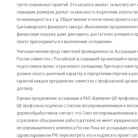
трети социальных гарантий. Это касалось выплат за выслугу лет
служащим, размеров доплат за классность водителям, оплаты п
по инвалидности и т.д. Общее мнение относительно проекта сог
Сыктывкарского фанерного завода: «Выполнение предложенного
финансовую нагрузку даже для нашего, достаточно успешного п
смогут присоединиться к выполнению соглашения».
Учитывая мнения представителей промышленности, Ассоциаци
России совместно с Российской ассоциацией организаций и пр
подготовила проект отраслевого соглашения. При подготовке пр
должно носить рыночный характер в определении перечня и раз
гарантий каждое предприятие совместно с профсоюзной органи
договор.
Однако предложение ассоциации и РАО «Бумпром» ЦК профсоюза
ЦК профсоюза подписал с Союзом лесопромышленником и лесоэк
деревообработчиков считает, что Союз лесопромышленников и 
отраслевое объединение работодателей, не имеет юридическог
лесопромышленного комплекса России. Пока же ассоциация наме
здравсоцразвитии РФ, пересмотреть его и подписать проект со