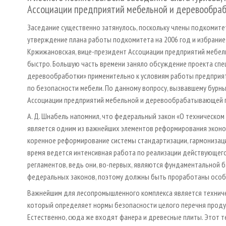
Ассоциации предприятий мебельной и деревообра
Заседание существенно затянулось, поскольку члены подкомитет
утверждение плана работы подкомитета на 2006 год и избрание
Кржижановская, вице-президент Ассоциации предприятий мебе
быст­ро. Большую часть времени заняло обсуждение проекта сп
деревообработки» применительно к условиям работы предприят
по безопасности мебели. По данному вопросу, вызвавшему бурны
Ассоциации предприятий мебельной и деревообрабатывающей 
А. Д. Шнабель напомнил, что федеральный закон «О техническом 
является одним из важнейших элементов реформирования эконом
коренное реформирование сис­темы стандартизации, гармонизаци
время ведется интенсивная работа по реализации действующего 
регламентов, ведь они, во-первых, являются фундаментальной б
федеральных законов, поэтому должны быть проработаны особ
Важнейшим для лесопромышленного комплекса является техниче
который определяет нормы безопасности целого перечня продукц
Естественно, сюда же входят фанера и древесные плиты. Этот т