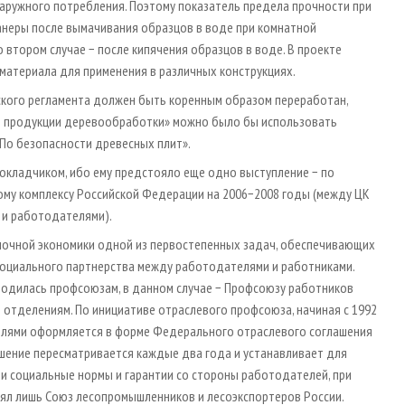
наружного потребления. Поэтому показатель предела прочности при
анеры после вымачивания образцов в воде при комнатной
 втором случае − после кипячения образцов в воде. В проекте
 материала для применения в различных конструкциях.
еского регламента должен быть коренным образом переработан,
ти продукции деревообработки» можно было бы использовать
По безопасности древесных плит».
 докладчиком, ибо ему предстояло еще одно выступление − по
ому комплексу Российской Федерации на 2006−2008 годы (между ЦК
 и работодателями).
рыночной экономики одной из первостепенных задач, обеспечивающих
социального партнерства между работодателями и работниками.
водилась проф­союзам, в данном случае − Профсоюзу работников
 отделениям. По инициативе отраслевого профсоюза, начиная с 1992
елями оформляется в форме Федерального отраслевого соглашения
шение пересматривается каждые два года и устанавливает для
и социальные нормы и гарантии со стороны работодателей, при
ял лишь Союз лесопромышленников и лесоэкспортеров России.