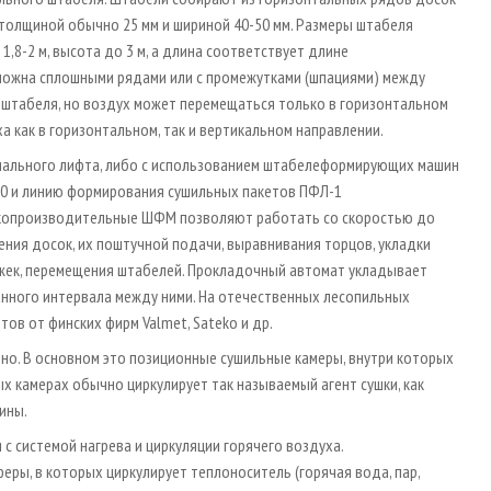
 толщиной обычно 25 мм и шириной 40-50 мм. Размеры штабеля
,8-2 м, высота до 3 м, а длина соответствует длине
зможна сплошными рядами или с промежутками (шпациями) между
 штабеля, но воздух может перемещаться только в горизонтальном
 как в горизонтальном, так и вертикальном направлении.
иального лифта, либо с использованием штабелеформирующих машин
0 и линию формирования сушильных пакетов ПФЛ-1
окопроизводительные ШФМ позволяют работать со скоростью до
ения досок, их поштучной подачи, выравнивания торцов, укладки
ежек, перемещения штабелей. Прокладочный автомат укладывает
анного интервала между ними. На отечественных лесопильных
в от финских фирм Valmet, Sateko и др.
о. В основном это позиционные сушильные камеры, внутри которых
х камерах обычно циркулирует так называемый агент сушки, как
ины.
 системой нагрева и циркуляции горячего воздуха.
ры, в которых циркулирует теплоноситель (горячая вода, пар,