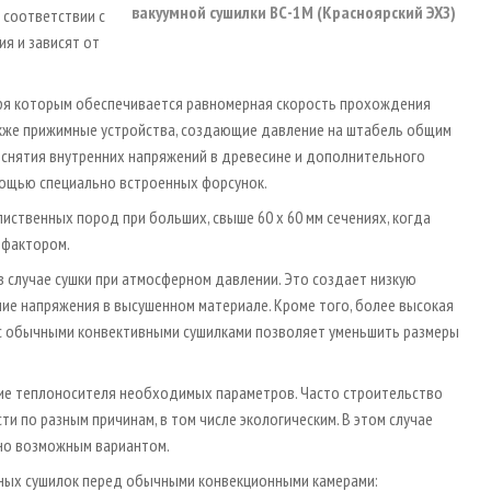
вакуумной сушилки ВС-1М (Красноярский ЭХЗ)
 соответствии с
я и зависят от
ря которым обеспечивается равномерная скорость прохождения
также прижимные устройства, создающие давление на штабель общим
я снятия внутренних напряжений в древесине и дополнительного
мощью специально встроенных форсунок.
ственных пород при больших, свыше 60 х 60 мм сечениях, когда
 фактором.
в случае сушки при атмосферном давлении. Это создает низкую
ние напряжения в высушенном материале. Кроме того, более высокая
с обычными конвективными сушилками позволяет уменьшить размеры
ие теплоносителя необходимых параметров. Часто строительство
 по разным причинам, в том числе экологическим. В этом случае
но возможным вариантом.
ных сушилок перед обычными конвекционными камерами: