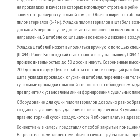
на прокладках, в качестве которых используют строганые рейки
зависят от размеров сушильной камеры. Обычно ширина штабеля 1
пиломатериалов (6-7 м). Укладка пиломатериалов в штабеле во
досками. В первом случае достигается повышенная вместимость
направлении. В штабеле со шпациями возможно движение воздуха
Укладка штабелей может выполняться вручную, с помощью спец
(ШФМ). Ранее Вологодский станкозавод выпускал машину ПФМ-1
производительностью до 30 досок в минуту. Современные выс
200 досок в минуту. Цикл их работы состоит из операций разобщ
щита, укладки прокладок, опускания штабеля, перемещения тел
сушильные прокладки с высокой точностью, с соблюдением зад
предприятиях установлены линии формирования сушильных пакето
Оборудование для сушки пиломатериалов довольно разнообразн
создаются условия для удаления влаги из древесины. В сушильны
правило, горячий сухой воздух, который вбирает влагу из древес
Конвективные камеры представляют собой закрытые помещения с
Нагревательными элементами обычно служат трубчатые калорифе