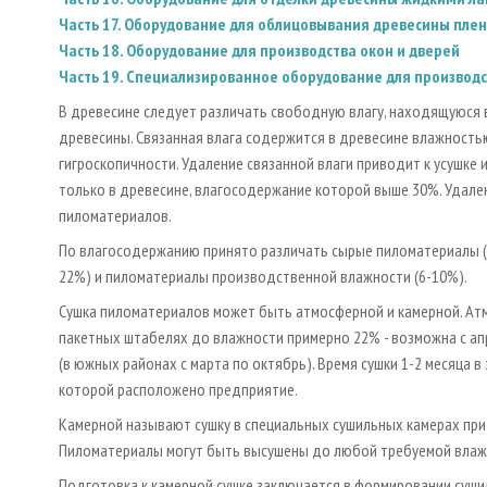
Часть 17. Оборудование для облицовывания древесины пл
Часть 18. Оборудование для производства окон и дверей
Часть 19. Специализированное оборудование для производс
В древесине следует различать свободную влагу, находящуюся в
древесины. Связанная влага содержится в древесине влажност
гигроскопичности. Удаление связанной влаги приводит к усушк
только в древесине, влагосодержание которой выше 30%. Удале
пиломатериалов.
По влагосодержанию принято различать сырые пиломатериалы (
22%) и пиломатериалы производственной влажности (6-10%).
Сушка пиломатериалов может быть атмосферной и камерной. Атм
пакетных штабелях до влажности примерно 22% - возможна с ап
(в южных районах с марта по октябрь). Время сушки 1-2 месяца 
которой расположено предприятие.
Камерной называют сушку в специальных сушильных камерах при 
Пиломатериалы могут быть высушены до любой требуемой влажн
Подготовка к камерной сушке заключается в формировании суш