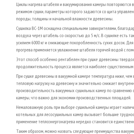
Циклы нагрева штабеля и вакуумирования камеры повторяются в
режимом сушки, параметры которого задаются со щита управлени
породы, толщины и начальной влажности древесины.
Сушилка ВС-1М оснащена специальными завихрителями, благода
воздуха через штабель со скоростью до 5 м/с. В сушилке есть 
усилием 6000 кг и снижающие покоробленность сухих досок. Дл
прогрева применяется увлажнение штабеля горячей водой с по
Этот способ особенно рентабелен при сушке древесины твердоли
продолжительность процесса является наиболее существенным
При сушке древесины в вакуумной камере температура ниже, чем 
тепловую нагрузку на древесину и значительно снижает внутрен
производительность вакуумных сушильных камер по сравнению 
камеры, что важно для экономии производственных площадей.
Немаловажную роль при выборе сушильной камеры играет налич
котельных для лесосушильных камер вызывает большие трудности
применение теплоэнергонагрева нередко становится единствен
Таким образом, можно назвать следующие преимущества вакуум