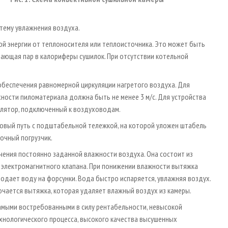
тему увлажнения воздуха.
й энергии от теплоносителя или теплоисточника. Это может быть
ающая пар в калориферы сушилок. При отсутствии котельной
беспечения равномерной циркуляции нагретого воздуха. Для
ности пиломатериала должна быть не менее 3 м/с. Для устройства
лятор, подключенный к воздуховодам.
вый путь с подштабельной тележкой, на которой уложен штабель
очный погрузчик.
ения постоянно заданной влажности воздуха. Она состоит из
 электромагнитного клапана. При понижении влажности вытяжка
подает воду на форсунки. Вода быстро испаряется, увлажняя воздух.
ючается вытяжка, которая удаляет влажный воздух из камеры.
амыми востребованными в силу рентабельности, невысокой
ехнологического процесса, высокого качества высушенных