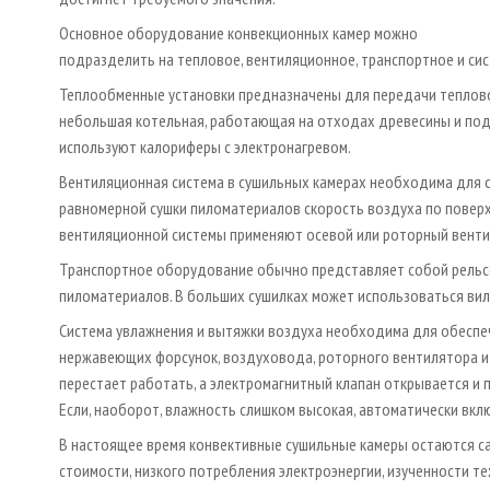
Основное оборудование конвекционных камер можно
подразделить на тепловое, вентиляционное, транспортное и сис
Теплообменные установки предназначены для передачи теплово
небольшая котельная, работающая на отходах древесины и под
используют калориферы с электронагревом.
Вентиляционная система в сушильных камерах необходима для о
равномерной сушки пиломатериалов скорость воздуха по поверх
вентиляционной системы применяют осевой или роторный венти
Транспортное оборудование обычно представляет собой рельсо
пиломатериалов. В больших сушилках может использоваться вил
Система увлажнения и вытяжки воздуха необходима для обеспеч
нержавеющих форсунок, воздуховода, роторного вентилятора и
перестает работать, а электромагнитный клапан открывается и 
Если, наоборот, влажность слишком высокая, автоматически вкл
В настоящее время конвективные сушильные камеры остаются с
стоимости, низкого потребления электроэнергии, изученности т