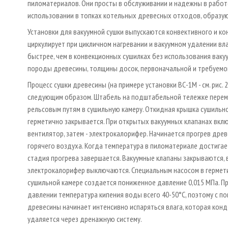
пиломатериалов. Они просты в обслуживании и надежны в работе
использовании в топках котельных древесных отходов, образ
Установки для вакуумной сушки выпускаются конвективного и ко
циркулирует при цикличном нагревании и вакуумном удалении вла
быстрее, чем в конвекционных сушилках без использования вакуу
породы древесины, толщины досок, первоначальной и требуемо
Процесс сушки древесины (на примере установки ВС-1М - см. рис. 
следующим образом. Штабель на подштабельной тележке перем
рельсовым путям в сушильную камеру. Откидная крышка сушильн
герметично закрывается. При открытых вакуумных клапанах вкл
вентилятор, затем - электрокалорифер. Начинается прогрев дре
горячего воздуха. Когда температура в пиломатериале достигает
стадия прогрева завершается. Вакуумные клапаны закрываются, 
электрокалорифер выключаются. Специальным насосом в гермет
сушильной камере создается пониженное давление 0,015 МПа. П
давлении температура кипения воды всего 40-50°С, поэтому с п
древесины начинает интенсивно испаряться влага, которая конд
удаляется через дренажную систему.