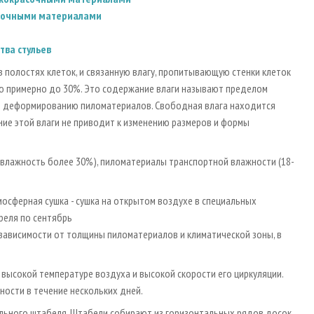
еночными материалами
тва стульев
 полостях клеток, и связанную влагу, пропитывающую стенки клеток
ью примерно до 30%. Это содержание влаги называют пределом
е и деформированию пиломатериалов. Свободная влага находится
ние этой влаги не приводит к изменению размеров и формы
влажность более 30%), пиломатериалы транспортной влажности (18-
осферная сушка - сушка на открытом воздухе в специальных
реля по сентябрь
в зависимости от толщины пиломатериалов и климатической зоны, в
высокой температуре воздуха и высокой скорости его циркуляции.
ости в течение нескольких дней.
ильного штабеля. Штабели собирают из горизонтальных рядов досок