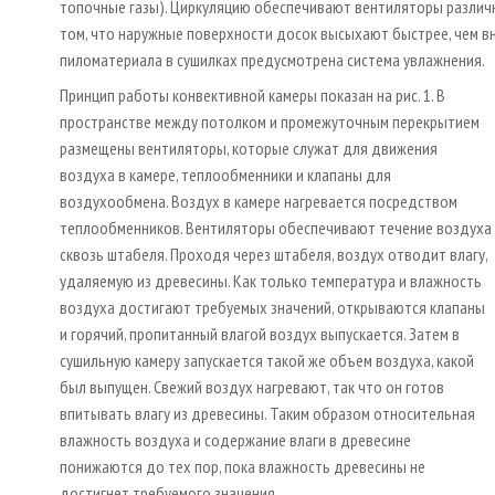
топочные газы). Циркуляцию обеспечивают вентиляторы различн
том, что наружные поверхности досок высыхают быстрее, чем в
пиломатериала в сушилках предусмотрена система увлажнения.
Принцип работы конвективной камеры показан на рис. 1. В
пространстве между потолком и промежуточным перекрытием
размещены вентиляторы, которые служат для движения
воздуха в камере, теплообменники и клапаны для
воздухообмена. Воздух в камере нагревается посредством
теплообменников. Вентиляторы обеспечивают течение воздуха
сквозь штабеля. Проходя через штабеля, воздух отводит влагу,
удаляемую из древесины. Как только температура и влажность
воздуха достигают требуемых значений, открываются клапаны
и горячий, пропитанный влагой воздух выпускается. Затем в
сушильную камеру запускается такой же объем воздуха, какой
был выпущен. Свежий воздух нагревают, так что он готов
впитывать влагу из древесины. Таким образом относительная
влажность воздуха и содержание влаги в древесине
понижаются до тех пор, пока влажность древесины не
достигнет требуемого значения.