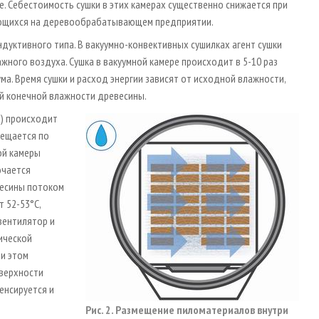
. Себестоимость сушки в этих камерах существенно снижается при
ующихся на деревообрабатывающем предприятии.
ндуктивного типа. В вакуумно-конвективных сушилках агент сушки
жного воздуха. Сушка в вакуумной камере происходит в 5-10 раз
ма. Время сушки и расход энергии зависят от исходной влажности,
й конечной влажности древесины.
2) происходит
ещается по
ой камеры
ючается
весины потоком
 52-53°С,
вентилятор и
ической
ри этом
оверхности
енсируется и
Рис. 2. Размещение пиломатериалов внутри