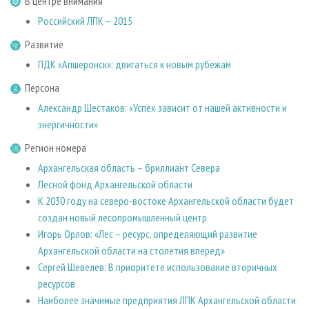
В центре внимания
СУШКА ДРЕВЕСИНЫ
ПЕРСОНЫ
КОНТАКТЫ
РЕКЛАМА
Российский ЛПК – 2015
ПРОИЗВОДСТВО ДРЕВЕСНЫХ ПЛИТ
МОБИЛЬНЫЕ ВЫСТАВКИ
РЕКЛАМА НА САЙТЕ
Развитие
ДЕРЕВЯННОЕ ДОМОСТРОЕНИЕ
ОФИЦИАЛЬНЫЕ ДЕЛЕГАЦИИ
ПДК «Апшеронск»: двигаться к новым рубежам
ПРОИЗВОДСТВО МЕБЕЛИ
ПРИОРИТЕТНЫЕ ИНВЕСТПРОЕКТЫ
Персона
БИОЭНЕРГЕТИКА
RUSSIAN FORESTRY REVIEW
Александр Шестаков: «Успех зависит от нашей активности и
ЦБП
ГАЗЕТА ЛЕСПРОМФОРУМ
энергичности»
ИНСТРУМЕНТ И МАТЕРИАЛЫ
БИБЛИОТЕКА СПЕЦИАЛИСТА
Регион номера
Архангельская область – бриллиант Севера
Лесной фонд Архангельской области
К 2030 году на северо-востоке Архангельской области будет
создан новый лесопромышленный центр
Игорь Орлов: «Лес – ресурс, определяющий развитие
Архангельской области на столетия вперед»
Сергей Шевелев: В приоритете использование вторичных
ресурсов
Наиболее значимые предприятия ЛПК Архангельской области