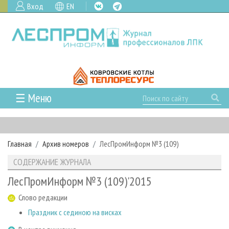
Вход
EN
☰ Меню
ГЛАВНАЯ
РУБРИКИ И ТЕМЫ
Главная
Архив номеров
ЛесПромИнформ №3 (109)
РУБРИКИ ЖУРНАЛА
НОВОСТИ
СОДЕРЖАНИЕ ЖУРНАЛА
ЛЕСНОЕ ХОЗЯЙСТВО
КАЛЕНДАРЬ СОБЫТИЙ
ПРОЕКТЫ ЛПИ
ЛесПромИнформ №3 (109)'2015
ЛЕСОЗАГОТОВКА
НОВОСТИ ЛПК
АНАЛИТИКА
АРХИВ
Слово редакции
ЛЕСОПИЛЕНИЕ
НОВОСТИ ЖУРНАЛА
ПРЕДПРИЯТИЯ ЛПК
АРХИВ ЖУРНАЛОВ
О ЖУРНАЛЕ
Праздник с сединою на висках
ДЕРЕВООБРАБОТКА
НОВОСТИ КОМПАНИЙ
ЛЕСНЫЕ РЕГИОНЫ РОССИИ
СТАТЬИ
ПОДПИСКА
РЕКЛАМОДАТЕЛЯМ