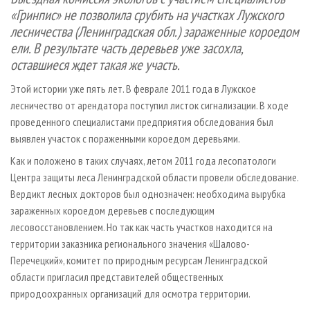
СУШКА ДРЕВЕСИНЫ
ПЕРСОНЫ
КОНТАКТЫ
РЕКЛАМА
«Гринпис» не позволила срубить на участках Лужского
лесничества (Ленинградская обл.) зараженные короедом
ПРОИЗВОДСТВО ДРЕВЕСНЫХ ПЛИТ
МОБИЛЬНЫЕ ВЫСТАВКИ
РЕКЛАМА НА САЙТЕ
ели.
В результате часть деревьев уже засохла,
ДЕРЕВЯННОЕ ДОМОСТРОЕНИЕ
ОФИЦИАЛЬНЫЕ ДЕЛЕГАЦИИ
оставшиеся ждет такая же участь.
ПРОИЗВОДСТВО МЕБЕЛИ
ПРИОРИТЕТНЫЕ ИНВЕСТПРОЕКТЫ
Этой истории уже пять лет. В феврале 2011 года в Лужское
БИОЭНЕРГЕТИКА
RUSSIAN FORESTRY REVIEW
лесничество от арендатора поступил листок сигнализации. В ходе
проведенного специалистами предприятия обследования был
ЦБП
ГАЗЕТА ЛЕСПРОМФОРУМ
выявлен участок с пораженными короедом деревьями.
ИНСТРУМЕНТ И МАТЕРИАЛЫ
БИБЛИОТЕКА СПЕЦИАЛИСТА
Как и положено в таких случаях, летом 2011 года лесопатологи
Центра защиты леса Ленинградской области провели обследование.
Вердикт лесных докторов был однозначен: необходима вырубка
зараженных короедом деревьев с последующим
лесовосстановлением. Но так как часть участков находится на
территории заказника регионального значения «Шалово-
Перечецкий», комитет по природным ресурсам Ленинградской
области пригласил представителей общественных
природоохранных организаций для осмотра территории.