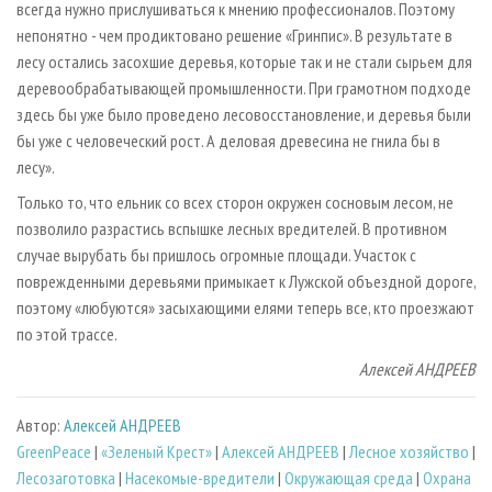
всегда нужно прислушиваться к мнению профессионалов. Поэтому
непонятно - чем продиктовано решение «Гринпис». В результате в
лесу остались засохшие деревья, которые так и не стали сырьем для
деревообрабатывающей промышленности. При грамотном подходе
здесь бы уже было проведено лесовосстановление, и деревья были
бы уже с человеческий рост. А деловая древесина не гнила бы в
лесу».
Только то, что ельник со всех сторон окружен сосновым лесом, не
позволило разрастись вспышке лесных вредителей. В противном
случае вырубать бы пришлось огромные площади. Участок с
поврежденными деревьями примыкает к Лужской объездной дороге,
поэтому «любуются» засыхающими елями теперь все, кто проезжают
по этой трассе.
Алексей АНДРЕЕВ
Автор:
Алексей АНДРЕЕВ
GreenPeace
|
«Зеленый Крест»
|
Алексей АНДРЕЕВ
|
Лесное хозяйство
|
Лесозаготовка
|
Насекомые-вредители
|
Окружающая среда
|
Охрана