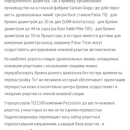
определенного диаметра. Так, к примеру, организовано
производство на эстонской фабрике Sanlain Grupp, где действуют
шесть дровокольных линий: три (на базе станков Palax 70) - для
бревен диаметром до 20 см, две (SAMI Autofactory) - для бревен
диаметром до 44 см, одна (на базе Hakki Pilke 50S) - для бревен
диаметром до 50 см. Процессоры, в которых имеются датчики для
измерения диаметра колод, например Palax Titan, могут
осуществлять центрирование ножевой решетки автоматически.
На наиболее дорогостоящих дровокольных линиях, оснащенных
ножевыми решетками с несколькими секциями, можно
перерабатывать бревна разного диапазона без потерь времени на
перенастройку. Тот же механизм, который обеспечивает ориентацию
перекрестья ножа относительно центра бревна, осуществляет и
смещение решетки со сменой ножевой секции.
У процессоров TLC1500 компании Pezzolato до шести ножевых
решеток, у некоторых из них не по одному перекрестью.
Гидропозиционеры перемещают весь набор решеток в
горизонтальном направлении, а каждый блок решеток - в