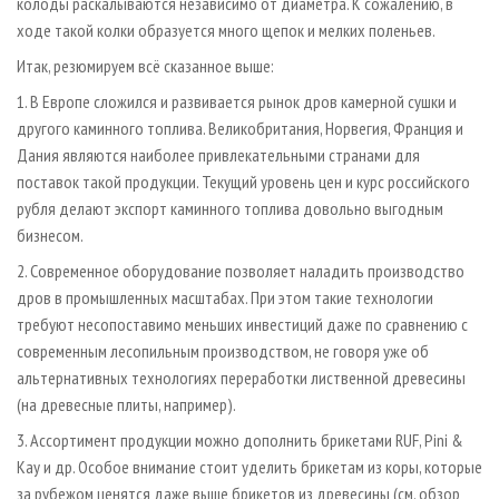
колоды раскалываются независимо от диаметра. К сожалению, в
ходе такой колки образуется много щепок и мелких поленьев.
Итак, резюмируем всё сказанное выше:
1. В Европе сложился и развивается рынок дров камерной сушки и
другого каминного топлива. Великобритания, Норвегия, Франция и
Дания являются наиболее привлекательными странами для
поставок такой продукции. Текущий уровень цен и курс российского
рубля делают экспорт каминного топлива довольно выгодным
бизнесом.
2. Современное оборудование позволяет наладить производство
дров в промышленных масштабах. При этом такие технологии
требуют несопоставимо меньших инвестиций даже по сравнению с
современным лесопильным производством, не говоря уже об
альтернативных технологиях переработки лиственной древесины
(на древесные плиты, например).
3. Ассортимент продукции можно дополнить брикетами RUF, Pini &
Kay и др. Особое внимание стоит уделить брикетам из коры, которые
за рубежом ценятся даже выше брикетов из древесины (см. обзор