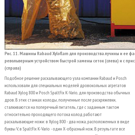
Рис. 11. Машины Rabaud Xyloflam для производства лучины и ее фа
револьверным устройством быстрой замены сеток (слева) и с при
(справа)
Подобное решение раскалывающего узла компании Rabaud и Posch
использовали для специальных моделей дровокольных агрегатов
Rabaud Xylog 800 и Posch SpaltFix K-Vario, для производства обычных
дров. В этих станках колоды, полученные после раскряжевки,
сталкиваются на поперечный питатель, где с заданным тактом
относительно проходящего потока колод работают
раскалывающие ножи: в Xylog 800 - два ножа, расположенных в виде
буквы V, в SpaltFix K-Vario - один Х-образный нож. В результате все