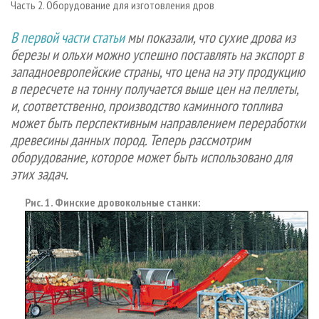
Часть 2. Оборудование для изготовления дров
СУШКА ДРЕВЕСИНЫ
ПЕРСОНЫ
КОНТАКТЫ
РЕКЛАМА
ПРОИЗВОДСТВО ДРЕВЕСНЫХ ПЛИТ
МОБИЛЬНЫЕ ВЫСТАВКИ
В первой части статьи
мы показали, что сухие дрова из
РЕКЛАМА НА САЙТЕ
березы и ольхи можно успешно поставлять на экспорт в
ДЕРЕВЯННОЕ ДОМОСТРОЕНИЕ
ОФИЦИАЛЬНЫЕ ДЕЛЕГАЦИИ
западноевропейские страны, что цена на эту продукцию
ПРОИЗВОДСТВО МЕБЕЛИ
ПРИОРИТЕТНЫЕ ИНВЕСТПРОЕКТЫ
в пересчете на тонну получается выше цен на пеллеты,
БИОЭНЕРГЕТИКА
и, соответственно, производство каминного топлива
RUSSIAN FORESTRY REVIEW
может быть перспективным направлением переработки
ЦБП
ГАЗЕТА ЛЕСПРОМФОРУМ
древесины данных пород. Теперь рассмотрим
ИНСТРУМЕНТ И МАТЕРИАЛЫ
БИБЛИОТЕКА СПЕЦИАЛИСТА
оборудование, которое может быть использовано для
этих задач.
Рис. 1. Финские дровокольные станки: