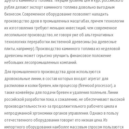
другого каминного топлива. Текущий уровень цен и курс российского
рубля делают экспорт каминного топлива довольно выгодным
бизнесом. Современное оборудование позволяет наладить
производство дров в промышленных масштабах, причем технологии
их изготовления требуют меньших инвестиций, чем современное
лесопильное производство, не говоря уже об альтернативных
технологиях переработки лиственной древесины (на древесные
плиты, например). Производство каминного топлива из неделовой
древесины может серьезно улучшить финансовое положение
небольших лесопромышленных компаний.
Для промышленного производства дров используются
дровокольные линии, в состав которых входят агрегат для
распиловки и колки бревен, или процессор (firewood processor), а
также конвейеры для подачи бревен и удаления поленьев. Линии
российской разработки пока, к сожалению, не обеспечивают высокой
производительности из-за продолжительного рабочего цикла и
непродуманной эргономики органов управления. Однако в пользу
отечественного оборудования говорит его низкая цена. Из
импортного оборудования наиболее массовым спросом пользуются