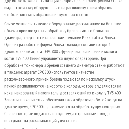
другим. Возможна оптимизация раскроя бревен: электроника станка
выдает команду оборудованию на распиловку таким образом,
чтобы исключить образование кусковых отходов.
Самое мощное и тяжелое оборудование, рассчитанное на большие
объемы производства и обработку бревен самого большого
диаметра, выпускают итальянские компании Pezzolato и Pinosa.
Одна из разработок фирмы Pinosa - линия, в составе которой
дровокольный агрегат EPC 800 с функциями распиловки и колки и
колун TVS 400. Линия управляется двумя операторами. При
обработке тонкомера и бревен среднего диаметра станки работают
в тандеме: агрегат EPC 800 используется в качестве
раскряжевочного, причем бревна подаются по нескольку штук и
пачкой распиливаются на короткие колоды, которые удаляются на
механизированный накопитель, доставляющий их к колуну TVS 400.
Заполнив накопитель и обеспечив таким образом работой колун на
долгое время, EPC 800 переключается на обработку крупномерных
бревен, которые подаются по одному, а отрезанные колоды
поступают на раскалывающий узел станка.