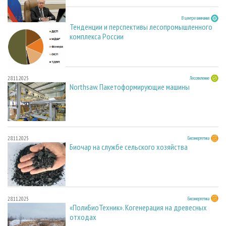
27.05.2026
В центре внимания
Тенденции и перспективы лесопромышленного
комплекса России
28.11.2025
Лесопиление
Northsaw. Пакетоформирующие машины
28.11.2025
Биоэнергетика
Биочар на службе сельского хозяйства
28.11.2025
Биоэнергетика
«ПолиБиоТехник». Когенерация на древесных
отходах