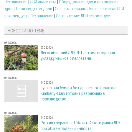
Лесопиление
|
ЛПИ аналитика
|
Оборудование для изготовления
дров
|
Производство дров
|
Сырье, материалы
|
Биоэнергетика: ЛПИ
рекомендует
|
Лесопиление
|
Лесопиление: ЛПИ рекомендует
НОВОСТИ ПО ТЕМЕ
05.08.2026
05.08.2026
Лесосибирский ЛДК №1 автоматизировал
укладку мешков с пеллетами
04.08.2026
04.08.2026
Туалетная бумага без древесного волокна:
Kimberly-Clark готовит революцию в
производстве
04.08.2026
04.08.2026
Россия сохранила 10% китайского рынка ЛПК
при общем падении импорта