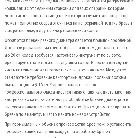
Компания Pezzolato предлагает линии как с агрегатом раскряжевки и
колки, так и с отдельными станками для этих операций, которые
можно использовать в тандеме. Во втором случае один оператор
может полностью сосредоточиться на непрерывной подаче бревен
и их распиловке, а другой - на раскалывании колод.
Обработка бревен разного диаметра является большой проблемой.
Даже при раскалывании крестообразным ножом довольно тонких,
до 20 см, колод требуется настраивать инструмент по высоте,
ориентируя относительно сердцевины колод. В противном случае
часть поленьев может получиться слишком толстыми. Между тем
стандартное требование к экспортным дровам: поленья должны
быть толщиной 9-15 см. У дровокольных станков
профессионального класса имеется такая опция, как дистанционная
настройка ножа по высоте, но при обработке бревен диаметром в
широком диапазоне этого недостаточно. Приходится сортировать
бревна по диаметру и часто менять ножевое устройство.
При промышленных объемах производства дров можно установить
несколько линий, настроив каждую на обработку бревен