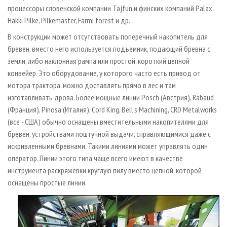
процессоры словенской компании Tajfun и финских компаний Palax,
Hakki Pilke, Pilkemaster, Farmi forest и др.
В конструкции может отсутствовать поперечный накопитель для
бревен, вместо него используется подъемник, подающий бревна с
земли, либо наклонная рампа или простой, короткий цепной
конвейер. Это оборудование, у которого часто есть привод от
мотора трактора, можно доставлять прямо в лес и там
изготавливать дрова. Более мощные линии Posch (Австрия), Rabaud
(Франция), Pinosa (Италия), Cord King, Bell's Machining, CRD Metalworks
(все - США) обычно оснащены вместительными накопителями для
бревен, устройствами поштучной выдачи, справляющимися даже с
искривленными бревнами. Такими линиями может управлять один
оператор. Линии этого типа чаще всего имеют в качестве
инструмента раскряжёвки круглую пилу вместо цепной, которой
оснащены простые линии.