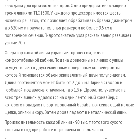
заводами для производства дров. Одно предприятие оснащено
тремя линиями TLC 1500. У каждого процессора имеется шесть
ножевых решеток, что позволяет обрабатывать бревна диаметром
до 520 мм и получать поленья размером не более 9,5 см в
поперечном сечении. Гидротолкатель узла раскалывания развивает
усилие 70 т.
Оператор каждой линии управляет процессом, сидя в
комфортабельной кабине. Подача древесины на линию с улицы
осуществляется двухсекционным поперечным конвейером, на
который помещается объем, эквивалентный двум полуприцепам.
Длина сортиментов может быть от 2 до 5 м. Ширина стволов и
горбылей, подаваемых пачками, - до 1,5 м. Дрова, получаемые на
всех трех линиях, удаляются на один ленточный конвейер, с
которого попадают в сортировочный барабан, отсеивающий мелкие
щепки, опилки и кору. Затем дрова падают в металлический ящик.
Производительность каждой линии - 90 тыс. т готового сухого
топлива в год при работе в три смены по семь часов.