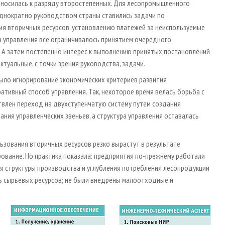
относилась к разряду второстепенных. Для лесопромышленного
еоднократно руководством страны ставились задачи по
я вторичных ресурсов, установлению платежей за неиспользуемые
ов управления все ограничивалось принятием очередного
 А затем постепенно интерес к выполнению принятых постановлений
ктуальные, с точки зрения руководства, задачи.
ыло игнорирование экономических критериев развития
тивный способ управления. Так, некоторое время велась борьба с
влен переход на двухступенчатую систему путем создания
ния управленческих звеньев, а структура управления оставалась
ьзования вторичных ресурсов резко вырастут в результате
ование. Но практика показала: предприятия по-прежнему работали
я структуры производства и углубления потребления лесопродукции
рь сырьевых ресурсов; не были внедрены малоотходные и