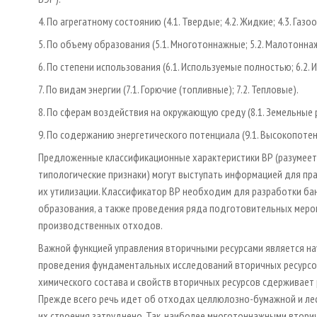
4. По агрегатному состоянию (4.1. Твердые; 4.2. Жидкие; 4.3. Газ
5. По объему образования (5.1. Многотоннажные; 5.2. Малотонна
6. По степени использования (6.1. Используемые полностью; 6.2. 
7. По видам энергии (7.1. Горючие (топливные); 7.2. Тепловые).
8. По сферам воздействия на окружающую среду (8.1. Земельные р
9. По содержанию энергетического потенциала (9.1. Высокопотен
Предложенные классификационные характеристики ВР (разумеетс
типологические признаки) могут выступать информацией для пр
их утилизации. Классификатор ВР необходим для разработки ба
образования, а также проведения ряда подготовительных меро
производственных отходов.
Важной функцией управления вторичными ресурсами является н
проведения фундаментальных исследований вторичных ресурсов 
химического состава и свойств вторичных ресурсов сдерживает
Прежде всего речь идет об отходах целлюлозно-бумажной и ле
их строения затруднено. Так, наиболее многотоннажными втор