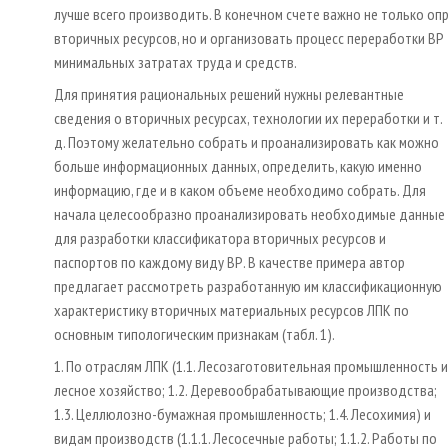
лучше всего производить. В конечном счете важно не только оп
вторичных ресурсов, но и организовать процесс переработки ВР 
минимальных затратах труда и средств.
Для принятия рациональных решений нужны релевантные
сведения о вторичных ресурсах, технологии их переработки и т.
д. Поэтому желательно собрать и проанализировать как можно
больше информационных данных, определить, какую именно
информацию, где и в каком объеме необходимо собрать. Для
начала целесообразно проанализировать необходимые данные
для разработки классификатора вторичных ресурсов и
паспортов по каждому виду ВР. В качестве примера автор
предлагает рассмотреть разработанную им классификационную
характеристику вторичных материальных ресурсов ЛПК по
основным типологическим признакам (табл. 1).
1. По отраслям ЛПК (1.1. Лесозаготовительная промышленность и
лесное хозяйство; 1.2. Деревообрабатывающие производства;
1.3. Целлюлозно-бумажная промышленность; 1.4. Лесохимия) и
видам производств (1.1.1. Лесосечные работы; 1.1.2. Работы по