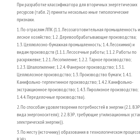
При разработке классификатора для вторичных энергетических
ресурсов (табл. 2) приняты несколько иные типологические
признаки.
1. По отраслям ЛПК (1.1. Лесозаготовительная промышленность и
лесное хозяйство; 1.2. Деревообрабатывающие производства;
1.3. Целлюлозно-бумажная промышленность; 1.4. Лесохимия) и
видам производств (1.1.1. Лесосечные работы; 1.1.2. Работы по
раскряжевке; 1.2.1. Лесопиление; 1.2.2. Тарное производство;
1.2.3. Шпалопиление; 1.2.4. Фанерное производство; 1.3.1.
Целлюлозное производство; 1.3. Производство бумаги; 1.4.1.
Канифольно-терпентинное производство; 1.4.2. Канифольно-
экстракционное производство; 1.4.3. Пиролизное производство;
1.4.4. Переделочные производства).
2. По способам удовлетворения потребностей в энергии (2.1. В
вида энергоносителя); 2.2. ВЭР, требующие утилизационных уст
электрической энергии)).
3. По месту (источнику) образования в технологическом процессе 
ВЭР).