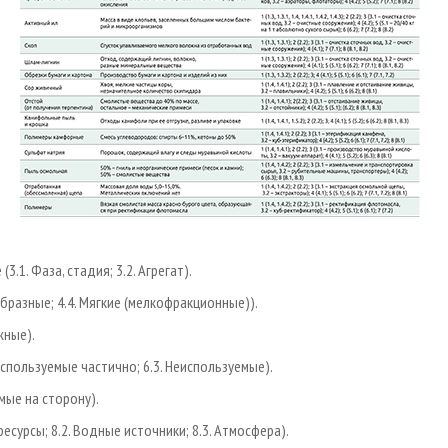
.1. Фаза, стадия; 3.2. Агрегат).
ообразные; 4.4. Мягкие (мелкофракционные)).
жные).
Используемые частично; 6.3. Неиспользуемые).
емые на сторону).
есурсы; 8.2. Водные источники; 8.3. Атмосфера).