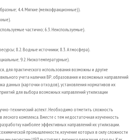
ообразные; 4.4. Мягкие (мелкофракционные)).
жные).
Используемые частично; 6.3. Неиспользуемые).
есурсы; 8.2. Водные источники; 8.3. Атмосфера).
циальные; 9.2. Низкотемпературные).
я, для практического использования возможны и другие
авильного учета наличия ВР, образования и возможных направлений
нка данных (карточки отходов), установления нормативов их
приятий для выбора возможных направлений утилизации
аучно-технический аспект. Необходимо отметить сложность
лесного комплекса. Вместе с тем недостаточная изученность
 разработку наиболее эффективных направлений их утилизации.
сохимической промышленности, изучение которых в силу сложности
ичными ресурсами ЦБП выступают лигнинсодержащие отходы. Как