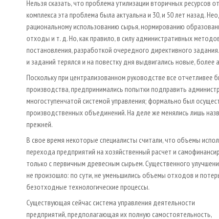
Нельзя сказать, что проблема утилизации вторичных ресурсов 
комплекса эта проблема была актуальна и 30, и 50 лет назад. Н
рациональному использованию сырья, нормированию образовани
отходы и т. д. Но, как правило, в силу административных метод
постановления, разработкой очередного директивного задания.
и заданий терялся и на повестку дня выдвигались новые, более а
Поскольку при централизованном руководстве все отчетливее б
производства, предпринимались попытки подправить администра
многоступенчатой системой управления; формально был осущест
производственных объединений. На деле же менялись лишь назва
прежней.
В свое время некоторые специалисты считали, что объемы испол
перехода предприятий на хозяйственный расчет и самофинансир
только с первичным древесным сырьем. Существенного улучшени
не произошло: по сути, не уменьшились объемы отходов и поте
безотходные технологические процессы.
Существующая сейчас система управления деятельности
предприятий, предполагающая их полную самостоятельность,