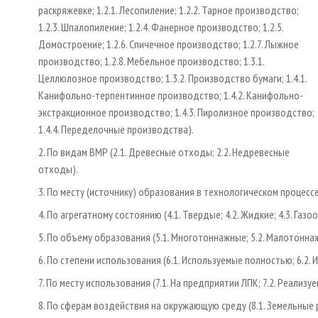
раскряжевке; 1.2.1. Лесопиление; 1.2.2. Тарное производство;
1.2.3. Шпалопиление; 1.2.4. Фанерное производство; 1.2.5.
Домостроение; 1.2.6. Спичечное производство; 1.2.7. Лыжное
производство; 1.2.8. Мебельное производство; 1.3.1.
Целлюлозное производство; 1.3.2. Производство бумаги; 1.4.1.
Канифольно-терпентинное производство; 1.4.2. Канифольно-
экстракционное производство; 1.4.3. Пиролизное производство;
1.4.4. Переделочные производства).
2. По видам ВМР (2.1. Древесные отходы; 2.2. Недревесные
отходы).
3. По месту (источнику) образования в технологическом процессе (3
4. По агрегатному состоянию (4.1. Твердые; 4.2. Жидкие; 4.3. Газ
5. По объему образования (5.1. Многотоннажные; 5.2. Малотонна
6. По степени использования (6.1. Используемые полностью; 6.2. 
7. По месту использования (7.1. На предприятии ЛПК; 7.2. Реализу
8. По сферам воздействия на окружающую среду (8.1. Земельные р