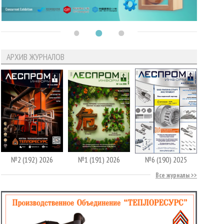
АРХИВ ЖУРНАЛОВ
№2 (192) 2026
№1 (191) 2026
№6 (190) 2025
Все журналы