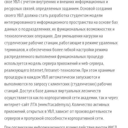
свое УВЛ с учетом внутренних и внешних информационных и
ресурсных связей, определенных заданием. Основой создания
своего УВЛ должна стать разработка студентом модели
интегрированного информационного пространства на основе баз
данных о подразделениях, их функциональных возможностях и
технологических операциях. Для уменьшения нагрузки на
студенческие рабочие станции, работающие в режиме удаленных
терминалов, и обеспечения более гибкой настройки режима
распределенного выполнения функциональных процедур
используется модель сервера приложений и web-сервера,
реализующего Internet / Intranet-технологии. При этом хранимые
процедуры в каждом УВЛ автоматически запускаются и
выполняются по запросу с клиентских (студенческих) рабочих
станций. Доступ к базе данных виртуальных лесничеств
осуществляется как по корпоративной сети академии, так и через
интернет-сайт ЛТА (www.ftacademy.ru). Количество активных
приложений, открытых в УВЛ, зависит от производительности
серверов и пропускной способности корпоративной сети.
При организации информационного взаимодействия внутри ИИСЛ