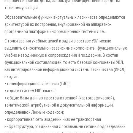
в процессе производства, используя преимущественно средства
телекоммуникации.
Образовательные функции виртуальных лесничеств определяются
архитектурой их построения, эмулированной на аппаратно-
программной платформе информационной системы ЛТА.
С точки зрения учебных целей и задач в составе УВЛ можно
выделить относительно независимые компоненты: функциональную,
учебно методическую и сопровождения и поддержки. В состав
функциональной составляющей, то есть базовой компоненты УВЛ,
как интегрированной информационной системы лесничества (ИИСЛ)
входят:
• геоинформационная система (ГИС);
• одна из систем ERP-класса;
• общие базы данных пространственной (картографической),
тематической, атрибутивной и документальной информации,
определенной Лесным кодексом;
• корпоративная сеть академии - как ее транспортная
инфраструктура, соединенная с локальными сетями подразделений