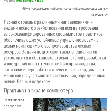
Рубрика
Тема номера: Кадры
СУШКА ДРЕВЕСИНЫ
ПЕРСОНЫ
КОНТАКТЫ
РЕКЛАМА
40-летию кафедры информатики и информационных систем
ПРОИЗВОДСТВО ДРЕВЕСНЫХ ПЛИТ
МОБИЛЬНЫЕ ВЫСТАВКИ
РЕКЛАМА НА САЙТЕ
посвящается
ДЕРЕВЯННОЕ ДОМОСТРОЕНИЕ
ОФИЦИАЛЬНЫЕ ДЕЛЕГАЦИИ
Лесная отрасль с различными направлениями и
видами лесного хозяйствования всегда требовала
ПРОИЗВОДСТВО МЕБЕЛИ
ПРИОРИТЕТНЫЕ ИНВЕСТПРОЕКТЫ
высококвалифицированных специалистов-практиков,
БИОЭНЕРГЕТИКА
RUSSIAN FORESTRY REVIEW
обеспечивающих устойчивое управление лесами с
ЦБП
ГАЗЕТА ЛЕСПРОМФОРУМ
целью неистощимого воспроизводства лесных
ресурсов. Задачи подготовки таких специалистов
ИНСТРУМЕНТ И МАТЕРИАЛЫ
БИБЛИОТЕКА СПЕЦИАЛИСТА
усложняются в обстановке стремительной разработки
и внедрения новых технологий воспроизводства,
заготовки и переработки древесины и в кардинально
меняющихся условиях хозяйствования, определенных
новым Лесным кодексом.
Практика на экране компьютера
Практическая
подготовка