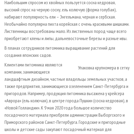
Наибольшим спросом из хвойных пользуется сосна кедровая,
высокий спрос на черную сосну, ель колючую (форма голубая),
набирают популярность ели – Энгельмана, черная и сербская.
Необычайно популярна пихта корейская с очень красивыми шишками.
Лиственницы востребованы мало. Из лиственных пород чаще всего
приобретают клены и липы, дальневосточные березы и разные ивы.
В планах сотрудников питомника выращивание растений для
создания японских садов.
Клиентами питомника являются
Упаковка крупномера в сетку
компании, занимающиеся
ландшафтным дизайном, частные владельцы земельных участков, а
также предприятия, занимающиеся озеленением Санкт-Петербурга и
пригородов. Например, продукция питомника высажена у крейсера
«Аврора» (ель колючая), в центре города Пушкин (сосна кедровая), в
«Новой Голландии». К 9 мая 2020 года большое количество
посадочного материала приобрели администрации Выборгского и
Приморского районов Санкт-Петербурга. Городские и пригородные
школы и детские сады закупают посадочный материал для