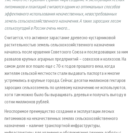
СУШКА ДРЕВЕСИНЫ
ПЕРСОНЫ
КОНТАКТЫ
РЕКЛАМА
питомников и плантаций считаются одним из оптимальных способов
ПРОИЗВОДСТВО ДРЕВЕСНЫХ ПЛИТ
эффективного использования некачественных, невостребованных
МОБИЛЬНЫЕ ВЫСТАВКИ
РЕКЛАМА НА САЙТЕ
земель сельскохозяйственного назначения. А таких заросших лесом
ДЕРЕВЯННОЕ ДОМОСТРОЕНИЕ
ОФИЦИАЛЬНЫЕ ДЕЛЕГАЦИИ
сельхозугодий в России очень много…
ПРОИЗВОДСТВО МЕБЕЛИ
ПРИОРИТЕТНЫЕ ИНВЕСТПРОЕКТЫ
Считается, что активное зарастание древесно-кустарниковой
БИОЭНЕРГЕТИКА
RUSSIAN FORESTRY REVIEW
растительностью земель сельскохозяйственного назначения
началось после крушения Советского Союза и последовавших за ним
ЦБП
ГАЗЕТА ЛЕСПРОМФОРУМ
развалов крупных аграрных предприятий – совхозов и колхозов. На
ИНСТРУМЕНТ И МАТЕРИАЛЫ
БИБЛИОТЕКА СПЕЦИАЛИСТА
самом деле все пошло еще с 70-х годов прошлого века, когда
жителям сельской местности стали выдавать паспорта и многие
устремились в крупные города. Сейчас десятки миллионов гектаров
заросших сельхозземель по целевому назначению не используются,
хотя там можно было бы выращивать деревья и получать выгоду в
сотни миллионов рублей.
Неоспоримое преимущество создания и эксплуатации лесных
питомников на некачественных землях сельскохозяйственного
назначения – наличие транспортной инфраструктуры,
инфраструктуры для хранения и обслуживания техники, работы с