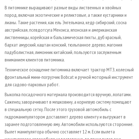
В питомнике выращивают разные виды лиственных и хвойных
пород, включая экзотические и реликтовые, а также кустарники и
лианы. Такие растения, как ель Энгельмана, кедр сибирский, сосна
австрийская, псевдотсуга Мензиса, японская и американская
лиственницы, корейская и бальзамическая пихты, дуб красный,
бархат амурский, каштан конский, тюльпанное дерево, магония
падуболистная, лимонник китайский, пользуются заслуженным
вниманием клиентов питомника.
Техническое оснащение питомника включает трактор МТЗ, колесный
фронтальный мини-погрузчик Bobcat и ручной моторный инструмент
для садово-парковых работ.
Выкопка посадочного материала производится вручную, лопатами.
Саженец заворачивают в мешковину, а корневую систему помещают
в специальную сетку. После этого грузовой автомобиль с
гидроманипулятором доставляет дерево клиенту и выгружает в
заранее подготовленную яму. Автомобили используются сторонние.
Вылет манипулятора обычно составляет 12 м. Если вылета