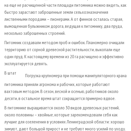
на еще не расчищенной части площади питомника можно видеть, как
быстро зарастают заброшенные земли сельхозназначения
лиственными породами – пионерами. А от финнов осталась старая,
вымощенная булыжником дорога, ведущая к питомнику, два пруда,
несколько заброшенных строений.
Питомник создавали методом проб и ошибок. Планомерно очищали
территорию от сорной древесной растительности, выкопали еще
один пруд. К настоящему времени из 20 га расчищено и эффективно
эксплуатируется девять.
В штат
Погрузка крупномера при помощи манипуляторного крана
питомника приняли агронома и рабочих, которые работают
вахтовым методом. В сезон, весной и осенью, работников около
десяти, в остальное время штат сокращается примерно вдвое.
В питомнике выращивается около 30 видов древесных растений,
около половины – хвойные, которые зарекомендовали себя как
лучшие для озеленения в условиях Ленинградской области: хорошо
зимуют, дают большой прирост и не требуют много усилий по уходу.