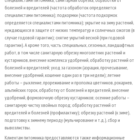
специалистами питомника; санитарная обрезка; обработки от
болезней и вредителей (частота обработок определяется
специалистами питомника); подкормки (частота подкормок
определяется специалистами питомника); укрытие на зиму растений,
нуждающихся в защите от низких температур и солнечных ожогов (в
случае годовой гарантии); снятие укрытий весной (при годовой
гарантии). А кроме того, часть специальных, сезонных, ландшафтных
работ, в том числе санитарную обрезку многолетних растений и
кустарников, внесение комплекса удобрений, обработку растений от
болезней и вредителей; уход за газоном (аэрация, прочесывание,
внесение удобрений, кошение один раз в три недели); летние
работы – рыхление, прореживание и прополка цветников, рокариев,
альпийских горок, обработку от болезней и вредителей, внесение
удобрений, формовочную обрезку кустарников; осенние работы –
санитарную чистку хвойных пород; обработку растений от
вредителей и болезней (профилактику); обрезку растений (к зиме),
подготовку к зимнему периоду (мульчирование и т.д.), сбор и
вывозлиствы.
Клиентам питомника предоставляются также информационные