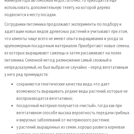
манипулятора автомобиля недостаточно, то приходится еще
использовать дополнительную телегу, на которой дерево
подвозится к месту посадки.
Сотрудники питомника продолжают эксперименты по подбору и
адаптации новых видов древесных растений и учитывают при этом,
что клиенты чаще всего не имеют опыта выращивания и ухода за
крупномерным посадочным материалом. Приобретают новые семена,
из которых выращивают саженцы и затем рассаживают на полях
питомника. Семенной метод размножения самый сложный и
непредсказуемый, но был выбран не случайно –перед вегетативным
у него ряд преимуществ:
сохраняются генетические качества вида, что дает
возможность выращивать редкие виды растений, которые не
воспроизводятся вегетативно;
посадочный материал получается «чистый», тогда как при
вегетативном способе высока вероятность передачи грибных
и вирусных заболеваний от материнского растения;
у растений, выращенных из семян, хорошо развита корневая