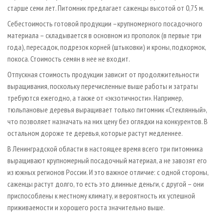
старше семи лет. Питомник предлагает саженцы высотой от 0,75 м.
Себестоимость готовой продукции –крупномерного посадочного
материала – складывается в основном из прополок (в первые три
года), пересадок, подрезок корней (штыковки) и кроны, подкормок,
покоса. Стоимость семян в нее не входит.
Отпускная стоимость продукции зависит от продолжительности
выращивания, поскольку перечисленные выше работы и затраты
требуются ежегодно, а также от «экзотичности». Например,
тюльпановые деревья выращивает только питомник «Стеклянный»,
что позволяет назначать на них цену без оглядки на конкурентов. В
остальном дороже те деревья, которые растут медленнее.
В Ленинградской области в настоящее время всего три питомника
выращивают крупномерный посадочный материал, а не завозят его
из южных регионов России. И это важное отличие: с одной стороны,
саженцы растут долго, то есть это длинные деньги, с другой – они
приспособлены к местному климату, и вероятность их успешной
приживаемости и хорошего роста значительно выше.