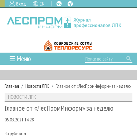
Вход
EN
☰ Меню
ГЛАВНАЯ
РУБРИКИ И ТЕМЫ
Главная
Новости ЛПК
Главное от «ЛесПромИнформ» за неделю
РУБРИКИ ЖУРНАЛА
НОВОСТИ
НОВОСТИ ЛПК
ЛЕСНОЕ ХОЗЯЙСТВО
КАЛЕНДАРЬ СОБЫТИЙ
ПРОЕКТЫ ЛПИ
Главное от «ЛесПромИнформ» за неделю
ЛЕСОЗАГОТОВКА
НОВОСТИ ЛПК
АНАЛИТИКА
АРХИВ
05.03.2021 14:28
ЛЕСОПИЛЕНИЕ
НОВОСТИ ЖУРНАЛА
ПРЕДПРИЯТИЯ ЛПК
АРХИВ ЖУРНАЛОВ
О ЖУРНАЛЕ
ДЕРЕВООБРАБОТКА
НОВОСТИ КОМПАНИЙ
ЛЕСНЫЕ РЕГИОНЫ РОССИИ
СТАТЬИ
ПОДПИСКА
РЕКЛАМОДАТЕЛЯМ
За рубежом