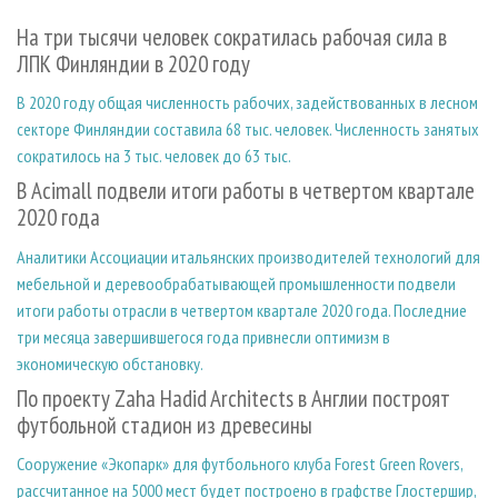
СУШКА ДРЕВЕСИНЫ
ПЕРСОНЫ
КОНТАКТЫ
РЕКЛАМА
На три тысячи человек сократилась рабочая сила в
ПРОИЗВОДСТВО ДРЕВЕСНЫХ ПЛИТ
МОБИЛЬНЫЕ ВЫСТАВКИ
РЕКЛАМА НА САЙТЕ
ЛПК Финляндии в 2020 году
ДЕРЕВЯННОЕ ДОМОСТРОЕНИЕ
ОФИЦИАЛЬНЫЕ ДЕЛЕГАЦИИ
В 2020 году общая численность рабочих, задействованных в лесном
ПРОИЗВОДСТВО МЕБЕЛИ
ПРИОРИТЕТНЫЕ ИНВЕСТПРОЕКТЫ
секторе Финляндии составила 68 тыс. человек. Численность занятых
сократилось на 3 тыс. человек до 63 тыс.
БИОЭНЕРГЕТИКА
RUSSIAN FORESTRY REVIEW
В Acimall подвели итоги работы в четвертом квартале
ЦБП
ГАЗЕТА ЛЕСПРОМФОРУМ
2020 года
ИНСТРУМЕНТ И МАТЕРИАЛЫ
БИБЛИОТЕКА СПЕЦИАЛИСТА
Аналитики Ассоциации итальянских производителей технологий для
мебельной и деревообрабатывающей промышленности подвели
итоги работы отрасли в четвертом квартале 2020 года. Последние
три месяца завершившегося года привнесли оптимизм в
экономическую обстановку.
По проекту Zaha Hadid Architects в Англии построят
футбольной стадион из древесины
Сооружение «Экопарк» для футбольного клуба Forest Green Rovers,
рассчитанное на 5000 мест будет построено в графстве Глостершир,