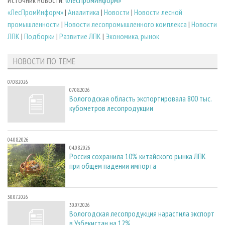
«ЛесПромИнформ»
|
Аналитика
|
Новости
|
Новости лесной
промышленности
|
Новости лесопромышленного комплекса
|
Новости
ЛПК
|
Подборки
|
Развитие ЛПК
|
Экономика, рынок
НОВОСТИ ПО ТЕМЕ
07.08.2026
07.08.2026
Вологодская область экспортировала 800 тыс.
кубометров лесопродукции
04.08.2026
04.08.2026
Россия сохранила 10% китайского рынка ЛПК
при общем падении импорта
30.07.2026
30.07.2026
Вологодская лесопродукция нарастила экспорт
в Узбекистан на 12%