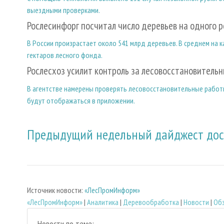
выездными проверками.
Рослесинфорг посчитал число деревьев на одного 
В России произрастает около 541 млрд деревьев. В среднем на к
гектаров лесного фонда.
Рослесхоз усилит контроль за лесовосстановитель
В агентстве намерены проверять лесовосстановительные работы
будут отображаться в приложении.
Предыдущий недельный дайджест дост
Источник новости:
«ЛесПромИнформ»
«ЛесПромИнформ»
|
Аналитика
|
Деревообработка
|
Новости
|
Обз
Новости по теме: