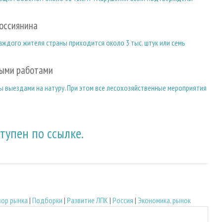
россиянина
аждого жителя страны приходится около 3 тыс. штук или семь
ными работами
 выездами на натуру. При этом все лесохозяйственные мероприятия
упен по ссылке.
ор рынка
|
Подборки
|
Развитие ЛПК
|
Россия
|
Экономика, рынок