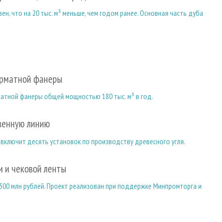
ен, что на 20 тыс. м³ меньше, чем годом ранее. Основная часть дуба
орматной фанеры
тной фанеры общей мощностью 180 тыс. м³ в год.
венную линию
включит десять установок по производству древесного угля.
 и чековой ленты
00 млн рублей. Проект реализован при поддержке Минпромторга и