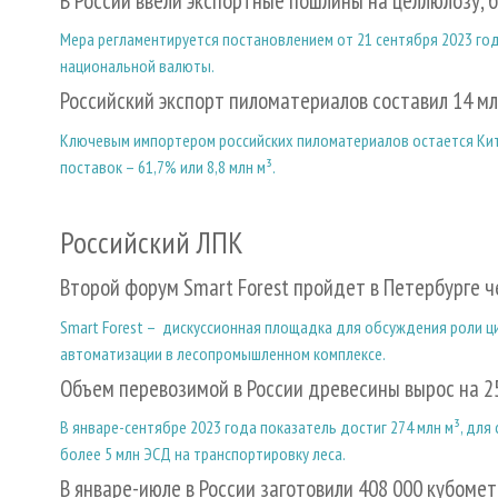
В России ввели экспортные пошлины на целлюлозу, б
Мера регламентируется постановлением от 21 сентября 2023 год
национальной валюты.
Российский экспорт пиломатериалов составил 14 м
Ключевым импортером российских пиломатериалов остается Кит
поставок – 61,7% или 8,8 млн м³.
Российский ЛПК
Второй форум Smart Forest пройдет в Петербурге ч
Smart Forest – дискуссионная площадка для обсуждения роли 
автоматизации в лесопромышленном комплексе.
Объем перевозимой в России древесины вырос на 
В январе-сентябре 2023 года показатель достиг 274 млн м³, для
более 5 млн ЭСД на транспортировку леса.
В январе-июле в России заготовили 408 000 кубоме