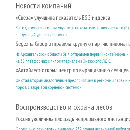
Новости компаний
«Свеза» улучшила показатель ESG-индекса
За год компания смогла улучшить показатели экологического (E),
следующий уровень рэнкинга.
Segezha Group отправила крупную партию пиломате
Из Архангельской области был отправлен первый контейнерный
на 38 платформах с пиломатериалами Онежского ЛДК.
«Алтайлес» открыл центр по выращиванию сеянцев
Он стал вторым аналогичным предприятием в регионе и первым 
пород с закрытой корневой системой.
Воспроизводство и охрана лесов
Россия увеличила площадь непрерывного дистанци
С помощью технологии выявлено 232 случая незаконной рубки 