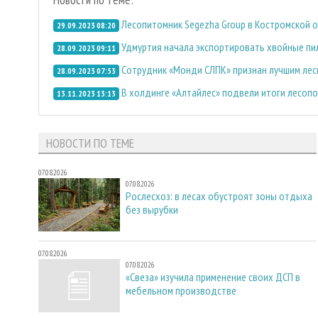
Лесопитомник Segezha Group в Костромской о
29.09.2023 08:20
Удмуртия начала экспортировать хвойные пи
28.09.2023 09:11
Сотрудник «Монди СЛПК» признан лучшим лес
28.09.2023 07:53
В холдинге «Алтайлес» подвели итоги лесопо
13.11.2023 13:13
НОВОСТИ ПО ТЕМЕ
07.08.2026
07.08.2026
Рослесхоз: в лесах обустроят зоны отдыха
без вырубки
07.08.2026
07.08.2026
«Свеза» изучила применение своих ДСП в
мебельном производстве