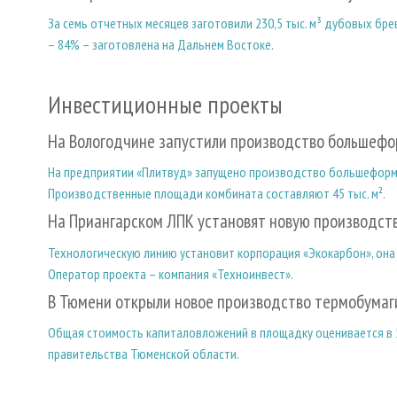
За семь отчетных месяцев заготовили 230,5 тыс. м³ дубовых брев
– 84% – заготовлена на Дальнем Востоке.
Инвестиционные проекты
На Вологодчине запустили производство большеф
На предприятии «Плитвуд» запущено производство большеформа
Производственные площади комбината составляют 45 тыс. м².
На Приангарском ЛПК установят новую производст
Технологическую линию установит корпорация «Экокарбон», она 
Оператор проекта – компания «Техноинвест».
В Тюмени открыли новое производство термобумаги
Общая стоимость капиталовложений в площадку оценивается в 5
правительства Тюменской области.