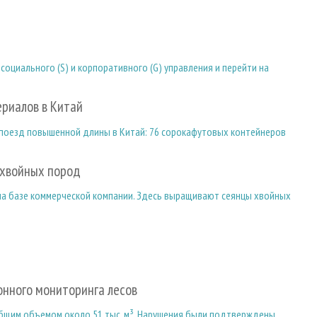
 социального (S) и корпоративного (G) управления и перейти на
риалов в Китай
 поезд повышенной длины в Китай: 76 сорокафутовых контейнеров
 хвойных пород
на базе коммерческой компании. Здесь выращивают сеянцы хвойных
онного мониторинга лесов
общим объемом около 51 тыс. м³. Нарушения были подтверждены