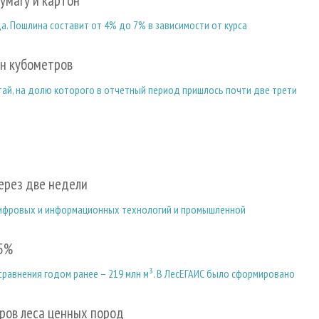
умагу и картон
а. Пошлина составит от 4% до 7% в зависимости от курса
лн кубометров
ай, на долю которого в отчетный период пришлось почти две трети
ерез две недели
цифровых и информационных технологий и промышленной
25%
 сравнения годом ранее – 219 млн м³. В ЛесЕГАИС было сформировано
тров леса ценных пород