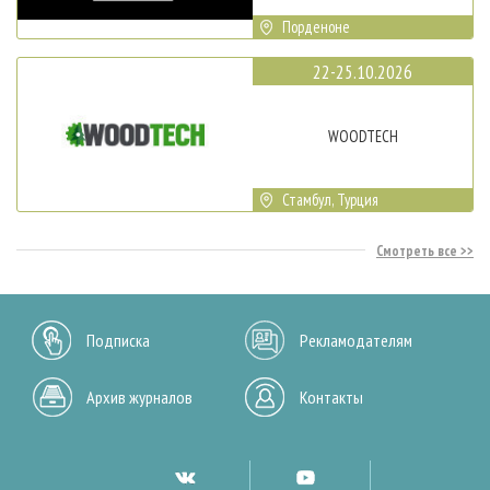
Порденоне
22-25.10.2026
WOODTECH
Стамбул, Турция
Смотреть все
Подписка
Рекламодателям
Архив журналов
Контакты