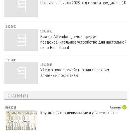
Husqvarna начала 2023 год с роста продаж на 9%
СУШКА ДРЕВЕСИНЫ
ПЕРСОНЫ
КОНТАКТЫ
РЕКЛАМА
ПРОИЗВОДСТВО ДРЕВЕСНЫХ ПЛИТ
МОБИЛЬНЫЕ ВЫСТАВКИ
РЕКЛАМА НА САЙТЕ
ДЕРЕВЯННОЕ ДОМОСТРОЕНИЕ
ОФИЦИАЛЬНЫЕ ДЕЛЕГАЦИИ
16.02.2022
16.02.2022
ПРОИЗВОДСТВО МЕБЕЛИ
ПРИОРИТЕТНЫЕ ИНВЕСТПРОЕКТЫ
Видео: Altendorf демонстрирует
предохранительное устройство для настольной
БИОЭНЕРГЕТИКА
RUSSIAN FORESTRY REVIEW
пилы Hand Guard
ЦБП
ГАЗЕТА ЛЕСПРОМФОРУМ
15.11.2019
ИНСТРУМЕНТ И МАТЕРИАЛЫ
БИБЛИОТЕКА СПЕЦИАЛИСТА
15.11.2019
У Leuco новое семейство пил с верхним
алмазным покрытием
СТАТЬИ (8)
27.05.2025
Лесопиление
Круглые пилы специальные и универсальные