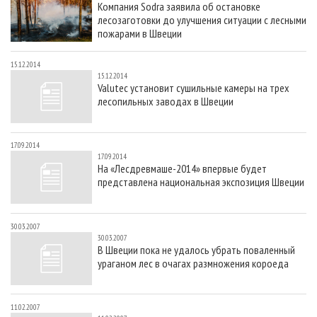
Компания Sоdra заявила об остановке
СУШКА ДРЕВЕСИНЫ
ПЕРСОНЫ
КОНТАКТЫ
РЕКЛАМА
лесозаготовки до улучшения ситуации с лесными
ПРОИЗВОДСТВО ДРЕВЕСНЫХ ПЛИТ
МОБИЛЬНЫЕ ВЫСТАВКИ
пожарами в Швеции
РЕКЛАМА НА САЙТЕ
ДЕРЕВЯННОЕ ДОМОСТРОЕНИЕ
ОФИЦИАЛЬНЫЕ ДЕЛЕГАЦИИ
15.12.2014
15.12.2014
ПРОИЗВОДСТВО МЕБЕЛИ
ПРИОРИТЕТНЫЕ ИНВЕСТПРОЕКТЫ
Valutec установит сушильные камеры на трех
лесопильных заводах в Швеции
БИОЭНЕРГЕТИКА
RUSSIAN FORESTRY REVIEW
ЦБП
ГАЗЕТА ЛЕСПРОМФОРУМ
17.09.2014
ИНСТРУМЕНТ И МАТЕРИАЛЫ
БИБЛИОТЕКА СПЕЦИАЛИСТА
17.09.2014
На «Лесдревмаше-2014» впервые будет
представлена национальная экспозиция Швеции
30.03.2007
30.03.2007
В Швеции пока не удалось убрать поваленный
ураганом лес в очагах размножения короеда
11.02.2007