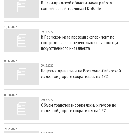
В Ленинградской области начал работу
СУШКА ДРЕВЕСИНЫ
ПЕРСОНЫ
КОНТАКТЫ
РЕКЛАМА
контейнерный терминал ГК «ВЛП»
ПРОИЗВОДСТВО ДРЕВЕСНЫХ ПЛИТ
МОБИЛЬНЫЕ ВЫСТАВКИ
РЕКЛАМА НА САЙТЕ
ДЕРЕВЯННОЕ ДОМОСТРОЕНИЕ
ОФИЦИАЛЬНЫЕ ДЕЛЕГАЦИИ
19.12.2022
19.12.2022
ПРОИЗВОДСТВО МЕБЕЛИ
ПРИОРИТЕТНЫЕ ИНВЕСТПРОЕКТЫ
В Пермском крае провели эксперимент по
контролю за лесоперевозками при помощи
БИОЭНЕРГЕТИКА
RUSSIAN FORESTRY REVIEW
искусственного интеллекта
ЦБП
ГАЗЕТА ЛЕСПРОМФОРУМ
09.12.2022
ИНСТРУМЕНТ И МАТЕРИАЛЫ
БИБЛИОТЕКА СПЕЦИАЛИСТА
09.12.2022
Погрузка древесины на Восточно-Сибирской
железной дороге сократилась на 47%
09.08.2022
09.08.2022
Объем транспортировки лесных грузов по
железной дороге сократился на 17%
26.05.2022